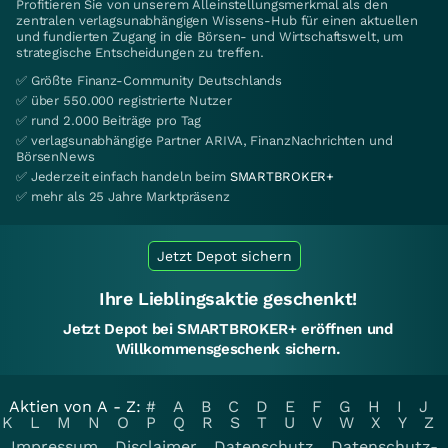
Profitieren Sie von unserem Alleinstellungsmerkmal als den
zentralen verlagsunabhängigen Wissens-Hub für einen aktuellen
und fundierten Zugang in die Börsen- und Wirtschaftswelt, um
strategische Entscheidungen zu treffen.
✅ Größte Finanz-Community Deutschlands
✅ über 550.000 registrierte Nutzer
✅ rund 2.000 Beiträge pro Tag
✅ verlagsunabhängige Partner ARIVA, FinanzNachrichten und
BörsenNews
✅ Jederzeit einfach handeln beim
SMARTBROKER+
✅ mehr als 25 Jahre Marktpräsenz
Jetzt Depot sichern
Ihre Lieblingsaktie geschenkt!
Jetzt Depot bei SMARTBROKER+ eröffnen und
Willkommensgeschenk sichern.
Aktien von A - Z:
#
A
B
C
D
E
F
G
H
I
J
K
L
M
N
O
P
Q
R
S
T
U
V
W
X
Y
Z
Impressum
Disclaimer
Datenschutz
Datenschutz-