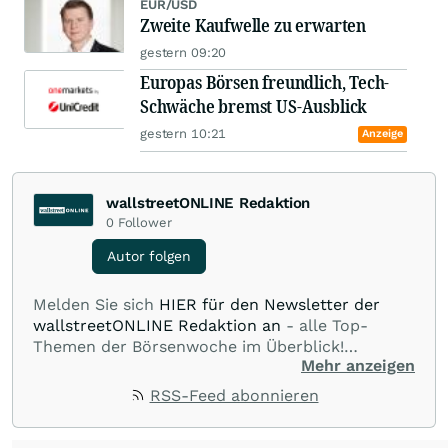
EUR/USD
Zweite Kaufwelle zu erwarten
gestern 09:20
Europas Börsen freundlich, Tech-
Schwäche bremst US-Ausblick
gestern 10:21
Anzeige
wallstreetONLINE Redaktion
0
Follower
Autor folgen
Melden Sie sich
HIER für den Newsletter der
wallstreetONLINE Redaktion an
- alle Top-
Themen der Börsenwoche im Überblick!
Mehr anzeigen
Verpassen Sie kein wichtiges Anleger-Thema!
Für
Beiträge auf diesem journalistischen Channel ist
RSS-Feed abonnieren
die Chefredaktion der wallstreetONLINE
Redaktion verantwortlich.
Die Fachjournalisten