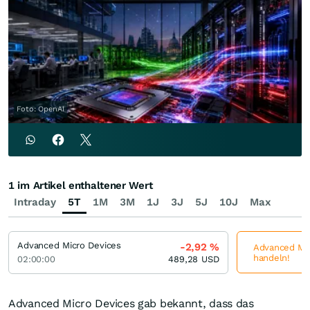
Foto: OpenAI
1 im Artikel enthaltener Wert
Intraday
5T
1M
3M
1J
3J
5J
10J
Max
Advanced Micro Devices
-2,92
%
Advanced Micr
handeln!
02:00:00
489,28
USD
Advanced Micro Devices gab bekannt, dass das