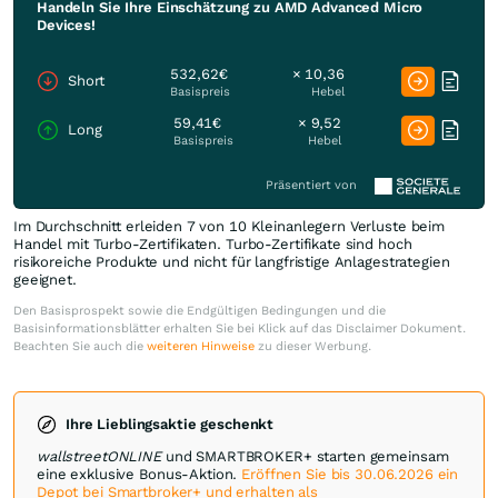
Handeln Sie Ihre Einschätzung zu AMD Advanced Micro
Devices!
532,62€
× 10,36
Short
Basispreis
Hebel
59,41€
× 9,52
Long
Basispreis
Hebel
Präsentiert von
Im Durchschnitt erleiden 7 von 10 Kleinanlegern Verluste beim
Handel mit Turbo-Zertifikaten. Turbo-Zertifikate sind hoch
risikoreiche Produkte und nicht für langfristige Anlagestrategien
geeignet.
Den Basisprospekt sowie die Endgültigen Bedingungen und die
Basisinformationsblätter erhalten Sie bei Klick auf das Disclaimer Dokument.
Beachten Sie auch die
weiteren Hinweise
zu dieser Werbung.
Ihre Lieblingsaktie geschenkt
wallstreetONLINE
und SMARTBROKER+ starten gemeinsam
eine exklusive Bonus-Aktion.
Eröffnen Sie bis 30.06.2026 ein
Depot bei Smartbroker+ und erhalten als