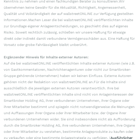
Kenntnis zu nehmen und einen fachkundigen Berater zu konsultieren.Wir
übernehmen keine Gewähr für die Aktualität, Richtigkeit, Angemessenheit,
Qualität und Vollständigkeit der auf wallstreetONLINE zur Verfügung gestellten
Informationen.Machen Leser die bei wallstreetONLINE veröffentlichten Inhalte
zur Grundlage eigener Anlageentscheidungen, so geschieht dies auf eigenes
Risiko. Soweit rechtlich zulässig, schließen wir unsere Haftung für etwaige
direkt oder indirekt damit verbundene Vermögensschäden aus. Eine Haftung für
Vorsatz oder grobe Fahrlässigkeit bleibt unberührt.
Ergänzender Hinweis für Inhalte externer Autoren:
Auf die bei wallstreetONLINE veröffentlichten Inhalte externer Autoren (wie z.B.
von Gastkommentatoren, Nachrichtenagenturen oder nicht zur Smartbroker-
Gruppe gehörende Unternehmen) haben wir keinen Einfluss. Externe Autoren
gehören nicht der Redaktion von wallstreetONLINE an.Für die Inhalte sind
ausschließlich die jeweiligen externen Autoren verantwortlich. Ihre bei
wallstreetONLINE veröffentlichten Inhalte sind nicht von Anlageinteressen der
Smartbroker Holding AG, ihrer verbundenen Unternehmen, ihrer Organe oder
ihrer Mitarbeiter bestimmt und spiegeln nicht notwendigerweise die Meinungen
und Auffassungen ihrer Organe oder ihrer Mitarbeiter bzw. der Organe ihrer
verbundenen Unternehmen wider. Sie sind insbesondere nicht als Aufforderung
durch die Smartbroker Holding AG, ihre verbundenen Unternehmen, ihre Organe
oder ihrer Mitarbeiter zu verstehen, bestimmte Anlageprodukte zu kaufen oder
zu verkaufen oder eine bestimmte Anlagestrategie zu verfolgen. (
Ausführlicher