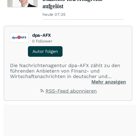
aufgelöst
heute 07:35
dpa-AFX
0
Follower
Autor folgen
Die Nachrichtenagentur dpa-AFX zählt zu den
führenden Anbietern von Finanz- und
Wirtschaftsnachrichten in deutscher und
englischer Sprache. Gestützt auf ein
Mehr anzeigen
internationales Agentur-Netzwerk berichtet
RSS-Feed abonnieren
dpa-AFX unabhängig, zuverlässig und schnell
von allen wichtigen Finanzstandorten der Welt.
Die Nutzung der Inhalte in Form eines RSS-
Feeds ist ausschließlich für private und nicht
kommerzielle Internetangebote zulässig. Eine
dauerhafte Archivierung der dpa-AFX-
Nachrichten auf diesen Seiten ist nicht zulässig.