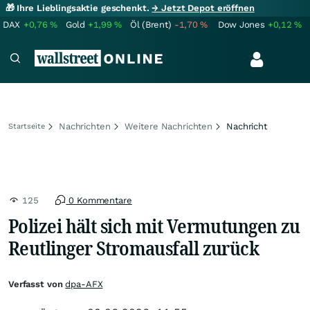
🎁 Ihre Lieblingsaktie geschenkt.
→ Jetzt Depot eröffnen
DAX
+0,76
%
Gold
+1,99
%
Öl (Brent)
-1,70
%
Dow Jones
+0,12
%
Nachrichten
Weitere Nachrichten
Nachricht
Startseite
125
0 Kommentare
Polizei hält sich mit Vermutungen zu
Reutlinger Stromausfall zurück
Verfasst von
dpa-AFX