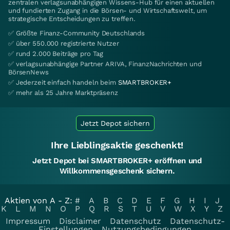
zentralen verlagsunabhängigen Wissens-Hub für einen aktuellen
und fundierten Zugang in die Börsen- und Wirtschaftswelt, um
strategische Entscheidungen zu treffen.
✅ Größte Finanz-Community Deutschlands
✅ über 550.000 registrierte Nutzer
✅ rund 2.000 Beiträge pro Tag
✅ verlagsunabhängige Partner ARIVA, FinanzNachrichten und
BörsenNews
✅ Jederzeit einfach handeln beim
SMARTBROKER+
✅ mehr als 25 Jahre Marktpräsenz
Jetzt Depot sichern
Ihre Lieblingsaktie geschenkt!
Jetzt Depot bei SMARTBROKER+ eröffnen und
Willkommensgeschenk sichern.
Aktien von A - Z:
#
A
B
C
D
E
F
G
H
I
J
K
L
M
N
O
P
Q
R
S
T
U
V
W
X
Y
Z
Impressum
Disclaimer
Datenschutz
Datenschutz-
Einstellungen
Nutzungsbedingungen