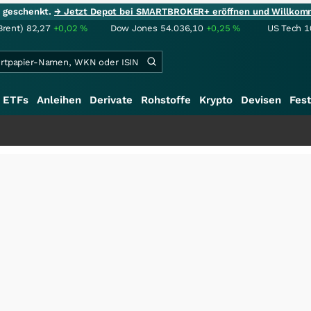
ie geschenkt.
→ Jetzt Depot bei SMARTBROKER+ eröffnen und Willkom
Brent)
82,27
+0,02
%
Dow Jones
54.036,10
+0,25
%
US Tech 1
ETFs
Anleihen
Derivate
Rohstoffe
Krypto
Devisen
Fest