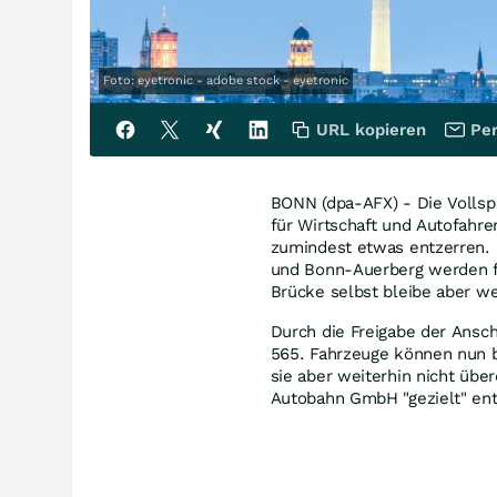
Foto: eyetronic - adobe stock - eyetronic
URL kopieren
Per
BONN (dpa-AFX) - Die Vollsp
für Wirtschaft und Autofahr
zumindest etwas entzerren.
und Bonn-Auerberg werden f
Brücke selbst bleibe aber we
Durch die Freigabe der Ansch
565. Fahrzeuge können nun b
sie aber weiterhin nicht üb
Autobahn GmbH "gezielt" ent