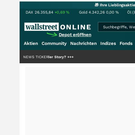
🎁 Ihre Lieblingsakt
DAX
26.355,84
+0,69
%
Gold
4.342,26
0,00
%
Öl (
Depot eröffnen
Aktien
Community
Nachrichten
Indizes
Fonds
ie Hälfte der Story?
NEWS TICKER
+++