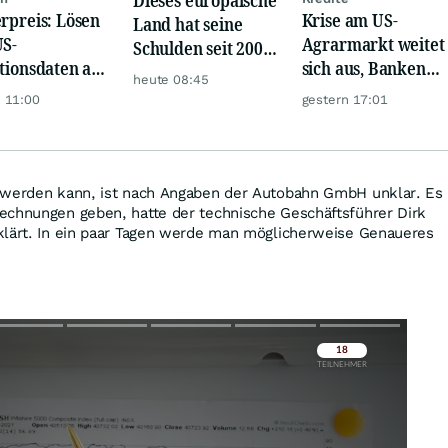
erpreis: Lösen
Krise am US-
Land hat seine
US-
Agrarmarkt weitet
Schulden seit 2002
ationsdaten am
sich aus, Banken
versiebenfacht
heute 08:45
woch eine
werden nervös
 11:00
gestern 17:01
e Rallye aus?
 werden kann, ist nach Angaben der Autobahn GmbH unklar. Es
echnungen geben, hatte der technische Geschäftsführer Dirk
klärt. In ein paar Tagen werde man möglicherweise Genaueres
Überspringen