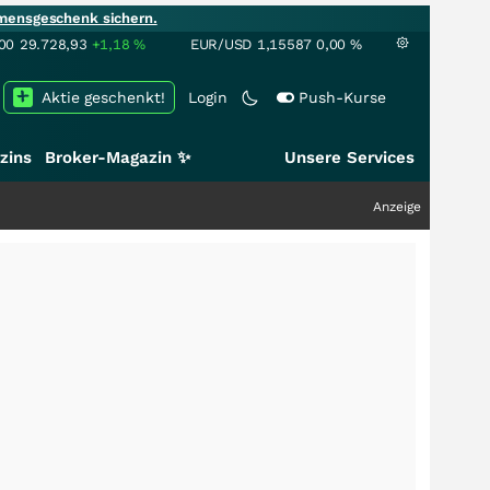
mensgeschenk sichern.
00
29.728,93
+1,18
%
EUR/USD
1,15587
0,00
%
Aktie geschenkt!
Login
Push-Kurse
zins
Broker-Magazin ✨
Unsere Services
Anzeige