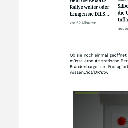
Silb
Rallye weiter oder
die 
bringen sie DIESE
Infl
Werte jetzt zu Fall?
vor 52 Minuten
Mitt
heute
groß
Ob sie noch einmal geöffnet
müsse erneute statische Ber
Brandenburger am Freitag er
wissen./idt/DP/stw