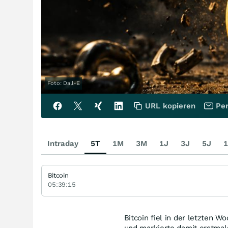
Foto: Dall-E
URL kopieren
Per
Intraday
5T
1M
3M
1J
3J
5J
1
Bitcoin
05:39:15
Bitcoin fiel in der letzten 
und markierte damit erstmal