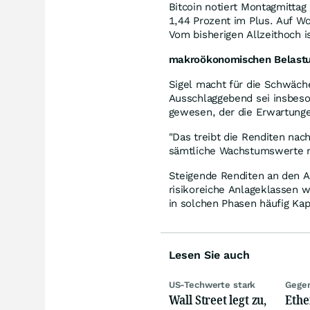
Bitcoin notiert Montagmittag
1,44 Prozent im Plus. Auf Wo
Vom bisherigen Allzeithoch i
makroökonomischen Belast
Sigel macht für die Schwäch
Ausschlaggebend sei insbeso
gewesen, der die Erwartunge
"Das treibt die Renditen nac
sämtliche Wachstumswerte ne
Steigende Renditen an den An
risikoreiche Anlageklassen 
in solchen Phasen häufig Kap
Lesen Sie auch
US-Techwerte stark
Gegen
Wall Street legt zu,
Eth