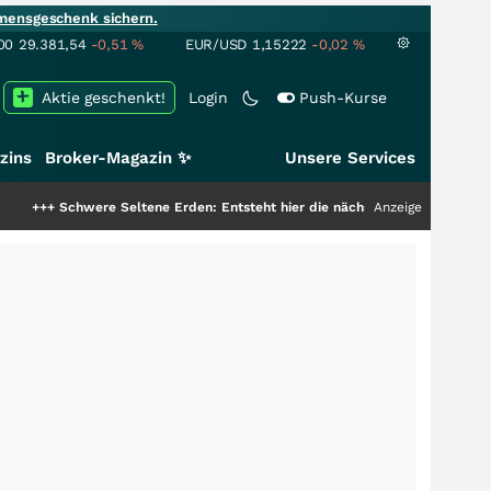
mensgeschenk sichern.
00
29.381,54
-0,51
%
EUR/USD
1,15222
-0,02
%
Aktie geschenkt!
Login
Push-Kurse
zins
Broker-Magazin ✨
Unsere Services
e Seltene Erden: Entsteht hier die nächste Milliardenstory?
Anzeige
+++