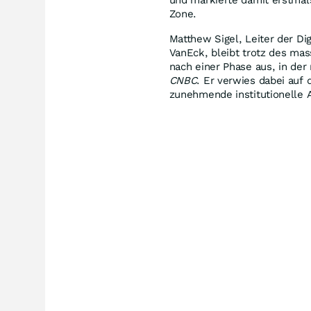
Zone.
Matthew Sigel, Leiter der D
VanEck, bleibt trotz des mass
nach einer Phase aus, in der 
CNBC
. Er verwies dabei auf 
zunehmende institutionelle 