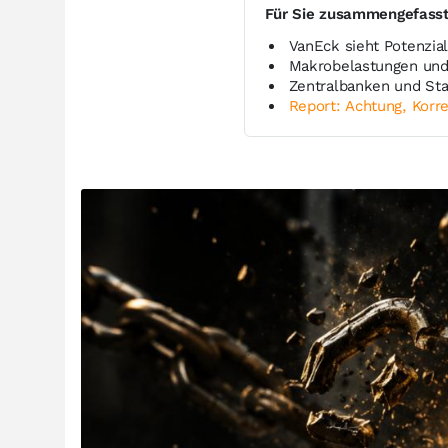
Für Sie zusammengefass
VanEck sieht Potenzia
Makrobelastungen und 
Zentralbanken und St
Report: Achtung, Korre