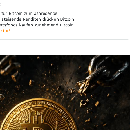
t
l für Bitcoin zum Jahresende
steigende Renditen drücken Bitcoin
aatsfonds kaufen zunehmend Bitcoin
ktur!