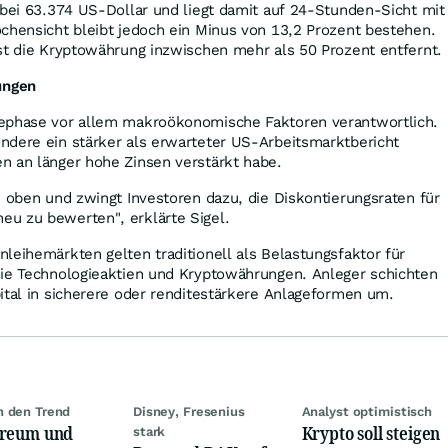
 bei 63.374 US-Dollar und liegt damit auf 24-Stunden-Sicht mit
chensicht bleibt jedoch ein Minus von 13,2 Prozent bestehen.
st die Kryptowährung inzwischen mehr als 50 Prozent entfernt.
ungen
ephase vor allem makroökonomische Faktoren verantwortlich.
ndere ein stärker als erwarteter US-Arbeitsmarktbericht
n an länger hohe Zinsen verstärkt habe.
h oben und zwingt Investoren dazu, die Diskontierungsraten für
u zu bewerten", erklärte Sigel.
leihemärkten gelten traditionell als Belastungsfaktor für
wie Technologieaktien und Kryptowährungen. Anleger schichten
ital in sicherere oder renditestärkere Anlageformen um.
 den Trend
Disney, Fresenius
Analyst optimistisch
ereum und
Krypto soll steigen
stark