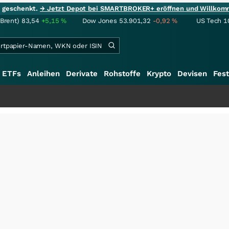
ie geschenkt.
→ Jetzt Depot bei SMARTBROKER+ eröffnen und Willkom
(Brent)
83,54
+5,15
%
Dow Jones
53.901,32
-0,92
%
US Tech 1
ETFs
Anleihen
Derivate
Rohstoffe
Krypto
Devisen
Fest
+++
Schwer