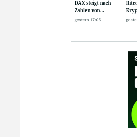
DAX steigt nach
Bitc
Zahlen von
Kryp
Telekom, Henkel
dank
gestern 17:05
geste
Zufl