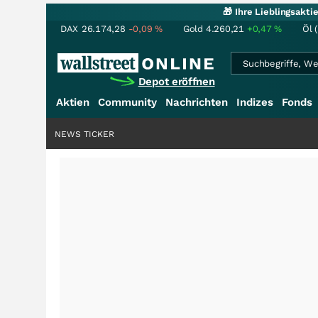
🎁 Ihre Lieblingsakt
DAX
26.174,28
-0,09
%
Gold
4.260,21
+0,47
%
Öl 
Depot eröffnen
Aktien
Community
Nachrichten
Indizes
Fonds
NEWS TICKER