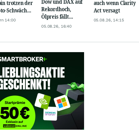
Dow und DAX auf
oin trotzen der
auch wenn Clarity
Rekordhoch,
to-Schwäche
Act versagt
Ölpreis fällt
 ETF-
rn 14:00
05.08.26, 14:15
weiter, Gold legt
üssen
05.08.26, 16:40
zu