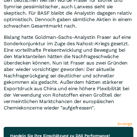
den deutschen Werten wurde Fraser für Evonik und
Symrise pessimistischer, auch Lanxess sieht sie
skeptisch. Für BASF bleibt die Analystin dagegen relativ
optimistisch. Dennoch gaben sämtliche Aktien in einem
schwachen Gesamtmarkt nach.
Bislang hatte Goldman-Sachs-Analystin Fraser auf eine
Sonderkonjunktur im Zuge des Nahost-Kriegs gesetzt.
Eine vorteilhafte Preisentwicklung und Bewegung bei
den Marktanteilen hätten die Nachfrageschwäche
überdecken können. Nun ist Fraser aus zwei Gründen
aber wieder vorsichtiger geworden: Der aktuelle
Nachfragerückgang sei deutlicher und schneller
gekommen als gedacht. Außerdem hätten stärkerer
Exportdruck aus China und eine höhere Flexibilität bei
der Verwendung von Rohstoffen einen Großteil der
vermeintlichen Marktchancen der europäischen
Chemiekonzerne wieder "aufgefressen".
Anzeige
Handeln Sie Ihre Einschätzung zu DAX Performance!