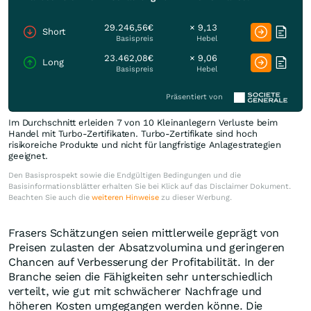
29.246,56€
× 9,13
Short
Basispreis
Hebel
23.462,08€
× 9,06
Long
Basispreis
Hebel
Präsentiert von
Im Durchschnitt erleiden 7 von 10 Kleinanlegern Verluste beim
Handel mit Turbo-Zertifikaten. Turbo-Zertifikate sind hoch
risikoreiche Produkte und nicht für langfristige Anlagestrategien
geeignet.
Den Basisprospekt sowie die Endgültigen Bedingungen und die
Basisinformationsblätter erhalten Sie bei Klick auf das Disclaimer Dokument.
Beachten Sie auch die
weiteren Hinweise
zu dieser Werbung.
Frasers Schätzungen seien mittlerweile geprägt von
Preisen zulasten der Absatzvolumina und geringeren
Chancen auf Verbesserung der Profitabilität. In der
Branche seien die Fähigkeiten sehr unterschiedlich
verteilt, wie gut mit schwächerer Nachfrage und
höheren Kosten umgegangen werden könne. Die