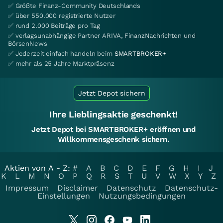
✅ Größte Finanz-Community Deutschlands
✅ über 550.000 registrierte Nutzer
✅ rund 2.000 Beiträge pro Tag
✅ verlagsunabhängige Partner ARIVA, FinanzNachrichten und
BörsenNews
✅ Jederzeit einfach handeln beim
SMARTBROKER+
✅ mehr als 25 Jahre Marktpräsenz
Jetzt Depot sichern
Ihre Lieblingsaktie geschenkt!
Jetzt Depot bei SMARTBROKER+ eröffnen und
Willkommensgeschenk sichern.
Aktien von A - Z:
#
A
B
C
D
E
F
G
H
I
J
K
L
M
N
O
P
Q
R
S
T
U
V
W
X
Y
Z
Impressum
Disclaimer
Datenschutz
Datenschutz-
Einstellungen
Nutzungsbedingungen