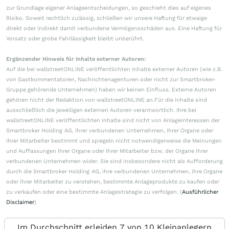
zur Grundlage eigener Anlageentscheidungen, so geschieht dies auf eigenes
Risiko. Soweit rechtlich zulässig, schließen wir unsere Haftung für etwaige
direkt oder indirekt damit verbundene Vermögensschäden aus. Eine Haftung für
Vorsatz oder grobe Fahrlässigkeit bleibt unberührt.
Ergänzender Hinweis für Inhalte externer Autoren:
Auf die bei wallstreetONLINE veröffentlichten Inhalte externer Autoren (wie z.B.
von Gastkommentatoren, Nachrichtenagenturen oder nicht zur Smartbroker-
Gruppe gehörende Unternehmen) haben wir keinen Einfluss. Externe Autoren
gehören nicht der Redaktion von wallstreetONLINE an.Für die Inhalte sind
ausschließlich die jeweiligen externen Autoren verantwortlich. Ihre bei
wallstreetONLINE veröffentlichten Inhalte sind nicht von Anlageinteressen der
Smartbroker Holding AG, ihrer verbundenen Unternehmen, ihrer Organe oder
ihrer Mitarbeiter bestimmt und spiegeln nicht notwendigerweise die Meinungen
und Auffassungen ihrer Organe oder ihrer Mitarbeiter bzw. der Organe ihrer
verbundenen Unternehmen wider. Sie sind insbesondere nicht als Aufforderung
durch die Smartbroker Holding AG, ihre verbundenen Unternehmen, ihre Organe
oder ihrer Mitarbeiter zu verstehen, bestimmte Anlageprodukte zu kaufen oder
zu verkaufen oder eine bestimmte Anlagestrategie zu verfolgen. (
Ausführlicher
Disclaimer
)
Im Durchschnitt erleiden 7 von 10 Kleinanlegern