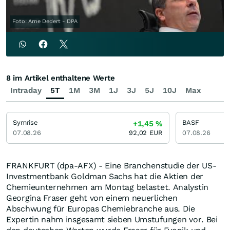
Foto: Arne Dedert - DPA
8 im Artikel enthaltene Werte
Intraday
5T
1M
3M
1J
3J
5J
10J
Max
Symrise
BASF
+1,45
%
07.08.26
92,02
EUR
07.08.26
FRANKFURT (dpa-AFX) - Eine Branchenstudie der US-
Investmentbank Goldman Sachs hat die Aktien der
Chemieunternehmen am Montag belastet. Analystin
Georgina Fraser geht von einem neuerlichen
Abschwung für Europas Chemiebranche aus. Die
Expertin nahm insgesamt sieben Umstufungen vor. Bei