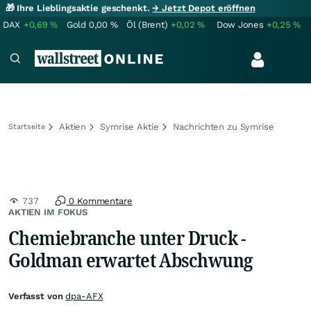
🎁 Ihre Lieblingsaktie geschenkt.
→ Jetzt Depot eröffnen
DAX
+0,69
%
Gold
0,00
%
Öl (Brent)
+0,02
%
Dow Jones
+0,25
%
Aktien
Symrise Aktie
Nachrichten zu Symrise
Startseite
737
0 Kommentare
AKTIEN IM FOKUS
Chemiebranche unter Druck -
Goldman erwartet Abschwung
Verfasst von
dpa-AFX