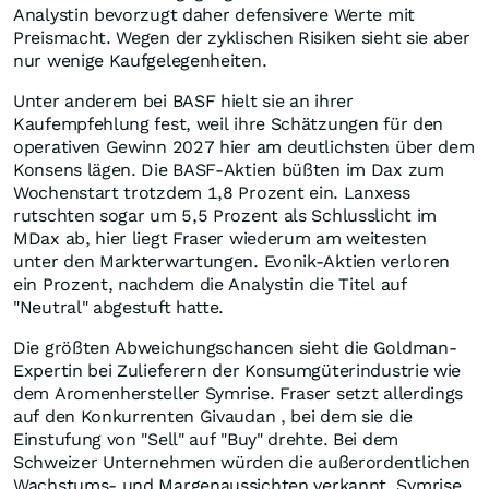
Analystin bevorzugt daher defensivere Werte mit
Preismacht. Wegen der zyklischen Risiken sieht sie aber
nur wenige Kaufgelegenheiten.
Unter anderem bei BASF hielt sie an ihrer
Kaufempfehlung fest, weil ihre Schätzungen für den
operativen Gewinn 2027 hier am deutlichsten über dem
Konsens lägen. Die BASF-Aktien büßten im Dax zum
Wochenstart trotzdem 1,8 Prozent ein. Lanxess
rutschten sogar um 5,5 Prozent als Schlusslicht im
MDax ab, hier liegt Fraser wiederum am weitesten
unter den Markterwartungen. Evonik-Aktien verloren
ein Prozent, nachdem die Analystin die Titel auf
"Neutral" abgestuft hatte.
Die größten Abweichungschancen sieht die Goldman-
Expertin bei Zulieferern der Konsumgüterindustrie wie
dem Aromenhersteller Symrise. Fraser setzt allerdings
auf den Konkurrenten Givaudan , bei dem sie die
Einstufung von "Sell" auf "Buy" drehte. Bei dem
Schweizer Unternehmen würden die außerordentlichen
Wachstums- und Margenaussichten verkannt. Symrise