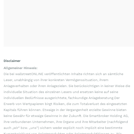
Disclaimer
Allgemeiner Hinweis:
Die bei wallstreetONLINE veröffentlichten Inhalte richten sich an sämtliche
Leser, unabhängig von ihrer konkreten Vermögenssituation, ihrem
Anlageverhalten oder ihren Anlagezielen. Sie berücksichtigen in keiner Weise die
individuelle Situation des einzelnen Lesers und ersetzen keine auf seine
individuellen Bedürfnisse ausgerichtete, fachkundige Anlageberatung.Der
Erwerb von Wertpapieren birgt Risiken, die zum Totalverlust des eingesetzten
Kapitals führen können. Etwaige in der Vergangenheit erzielte Gewinne bieten
keine Gewähr für etwaige Gewinne in der Zukunft. Die Smartbroker Holding AG,
ihre verbundenen Unternehmen, ihre Organe und ihre Mitarbeiter (nachfolgend
auch „wir“ bzw. „uns“) sichern weder explizit noch implizit eine bestimmte
Kursentwicklung von Anlageprodukten oder Anlageproduktklassen zu. Wir