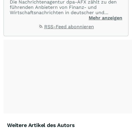
Die Nachrichtenagentur dpa-AFX zählt zu den
führenden Anbietern von Finanz- und
Wirtschaftsnachrichten in deutscher und
englischer Sprache. Gestützt auf ein
Mehr anzeigen
internationales Agentur-Netzwerk berichtet
RSS-Feed abonnieren
dpa-AFX unabhängig, zuverlässig und schnell
von allen wichtigen Finanzstandorten der Welt.
Die Nutzung der Inhalte in Form eines RSS-
Feeds ist ausschließlich für private und nicht
kommerzielle Internetangebote zulässig. Eine
dauerhafte Archivierung der dpa-AFX-
Nachrichten auf diesen Seiten ist nicht zulässig.
Alle Rechte bleiben vorbehalten. (dpa-AFX)
Weitere Artikel des Autors