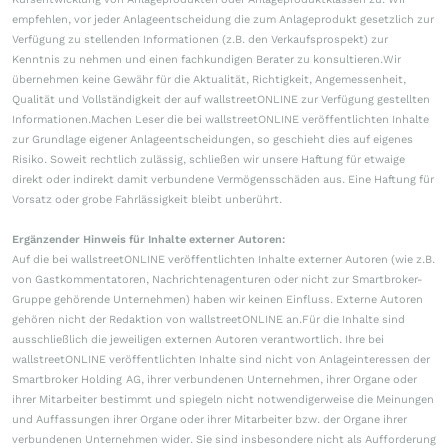
empfehlen, vor jeder Anlageentscheidung die zum Anlageprodukt gesetzlich zur
Verfügung zu stellenden Informationen (z.B. den Verkaufsprospekt) zur
Kenntnis zu nehmen und einen fachkundigen Berater zu konsultieren.Wir
übernehmen keine Gewähr für die Aktualität, Richtigkeit, Angemessenheit,
Qualität und Vollständigkeit der auf wallstreetONLINE zur Verfügung gestellten
Informationen.Machen Leser die bei wallstreetONLINE veröffentlichten Inhalte
zur Grundlage eigener Anlageentscheidungen, so geschieht dies auf eigenes
Risiko. Soweit rechtlich zulässig, schließen wir unsere Haftung für etwaige
direkt oder indirekt damit verbundene Vermögensschäden aus. Eine Haftung für
Vorsatz oder grobe Fahrlässigkeit bleibt unberührt.
Ergänzender Hinweis für Inhalte externer Autoren:
Auf die bei wallstreetONLINE veröffentlichten Inhalte externer Autoren (wie z.B.
von Gastkommentatoren, Nachrichtenagenturen oder nicht zur Smartbroker-
Gruppe gehörende Unternehmen) haben wir keinen Einfluss. Externe Autoren
gehören nicht der Redaktion von wallstreetONLINE an.Für die Inhalte sind
ausschließlich die jeweiligen externen Autoren verantwortlich. Ihre bei
wallstreetONLINE veröffentlichten Inhalte sind nicht von Anlageinteressen der
Smartbroker Holding AG, ihrer verbundenen Unternehmen, ihrer Organe oder
ihrer Mitarbeiter bestimmt und spiegeln nicht notwendigerweise die Meinungen
und Auffassungen ihrer Organe oder ihrer Mitarbeiter bzw. der Organe ihrer
verbundenen Unternehmen wider. Sie sind insbesondere nicht als Aufforderung