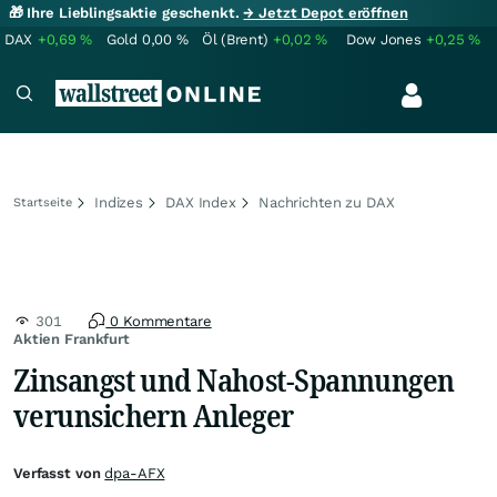
🎁 Ihre Lieblingsaktie geschenkt.
→ Jetzt Depot eröffnen
DAX
+0,69
%
Gold
0,00
%
Öl (Brent)
+0,02
%
Dow Jones
+0,25
%
Indizes
DAX Index
Nachrichten zu DAX
Startseite
301
0 Kommentare
Aktien Frankfurt
Zinsangst und Nahost-Spannungen
verunsichern Anleger
Verfasst von
dpa-AFX