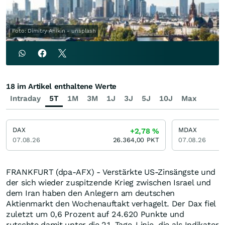
Foto: Dimitry Anikin - unsplash
18 im Artikel enthaltene Werte
Intraday
5T
1M
3M
1J
3J
5J
10J
Max
DAX
MDAX
+2,78
%
07.08.26
26.364,00
PKT
07.08.26
FRANKFURT (dpa-AFX) - Verstärkte US-Zinsängste und
der sich wieder zuspitzende Krieg zwischen Israel und
dem Iran haben den Anlegern am deutschen
Aktienmarkt den Wochenauftakt verhagelt. Der Dax fiel
zuletzt um 0,6 Prozent auf 24.620 Punkte und
rutschte damit unter die 21-Tage-Linie, die als Indikator