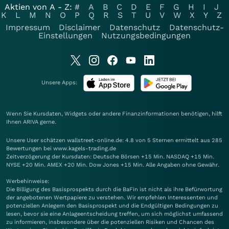
Aktien von A - Z:
#
A
B
C
D
E
F
G
H
I
J
K
L
M
N
O
P
Q
R
S
T
U
V
W
X
Y
Z
Impressum
Disclaimer
Datenschutz
Datenschutz-
Einstellungen
Nutzungsbedingungen
Unsere Apps:
Wenn Sie Kursdaten, Widgets oder andere Finanzinformationen benötigen, hilft
Ihnen
ARIVA
gerne.
Unsere User schätzen wallstreet-online.de: 4.8 von 5 Sternen ermittelt aus 285
Bewertungen bei www.kagels-trading.de
Zeitverzögerung der Kursdaten: Deutsche Börsen +15 Min. NASDAQ +15 Min.
NYSE +20 Min. AMEX +20 Min. Dow Jones +15 Min. Alle Angaben ohne Gewähr.
Werbehinweise:
Die Billigung des Basisprospekts durch die BaFin ist nicht als ihre Befürwortung
der angebotenen Wertpapiere zu verstehen. Wir empfehlen Interessenten und
potenziellen Anlegern den Basisprospekt und die Endgültigen Bedingungen zu
lesen, bevor sie eine Anlageentscheidung treffen, um sich möglichst umfassend
zu informieren, insbesondere über die potenziellen Risiken und Chancen des