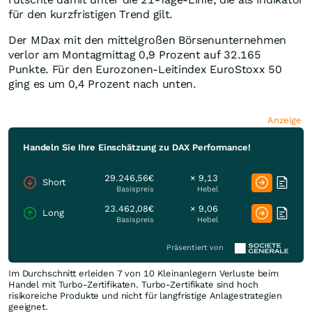
für den kurzfristigen Trend gilt.
Der MDax mit den mittelgroßen Börsenunternehmen
verlor am Montagmittag 0,9 Prozent auf 32.165
Punkte. Für den Eurozonen-Leitindex EuroStoxx 50
ging es um 0,4 Prozent nach unten.
Anzeige
Handeln Sie Ihre Einschätzung zu DAX Performance!
29.246,56€
× 9,13
Short
Basispreis
Hebel
23.462,08€
× 9,06
Long
Basispreis
Hebel
Präsentiert von
Im Durchschnitt erleiden 7 von 10 Kleinanlegern Verluste beim
Handel mit Turbo-Zertifikaten. Turbo-Zertifikate sind hoch
risikoreiche Produkte und nicht für langfristige Anlagestrategien
geeignet.