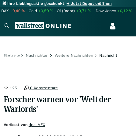
🎁 Ihre Lieblingsaktie geschenkt.
→ Jetzt Depot eröffnen
DAX
-0,40
%
Gold
+0,50
%
Öl (Brent)
+0,71
%
Dow Jones
+0,12
%
Nachrichten
Weitere Nachrichten
Nachricht
Startseite
125
0 Kommentare
Forscher warnen vor 'Welt der
Warlords'
Verfasst von
dpa-AFX