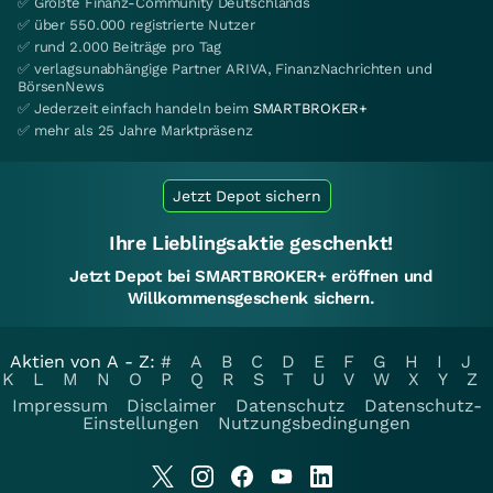
✅ Größte Finanz-Community Deutschlands
✅ über 550.000 registrierte Nutzer
✅ rund 2.000 Beiträge pro Tag
✅ verlagsunabhängige Partner ARIVA, FinanzNachrichten und
BörsenNews
✅ Jederzeit einfach handeln beim
SMARTBROKER+
✅ mehr als 25 Jahre Marktpräsenz
Jetzt Depot sichern
Ihre Lieblingsaktie geschenkt!
Jetzt Depot bei SMARTBROKER+ eröffnen und
Willkommensgeschenk sichern.
Aktien von A - Z:
#
A
B
C
D
E
F
G
H
I
J
K
L
M
N
O
P
Q
R
S
T
U
V
W
X
Y
Z
Impressum
Disclaimer
Datenschutz
Datenschutz-
Einstellungen
Nutzungsbedingungen