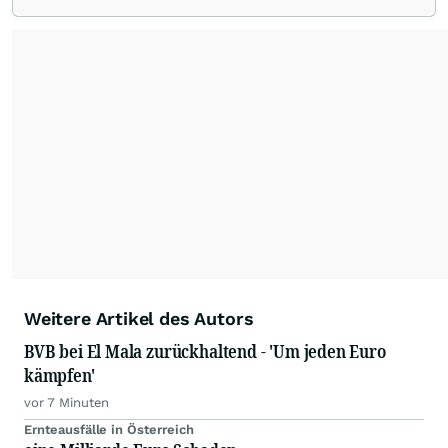
von allen wichtigen Finanzstandorten der Welt.
Die Nutzung der Inhalte in Form eines RSS-
Feeds ist ausschließlich für private und nicht
kommerzielle Internetangebote zulässig. Eine
dauerhafte Archivierung der dpa-AFX-
Nachrichten auf diesen Seiten ist nicht zulässig.
Alle Rechte bleiben vorbehalten. (dpa-AFX)
Weitere Artikel des Autors
BVB bei El Mala zurückhaltend - 'Um jeden Euro
kämpfen'
vor 7 Minuten
Ernteausfälle in Österreich