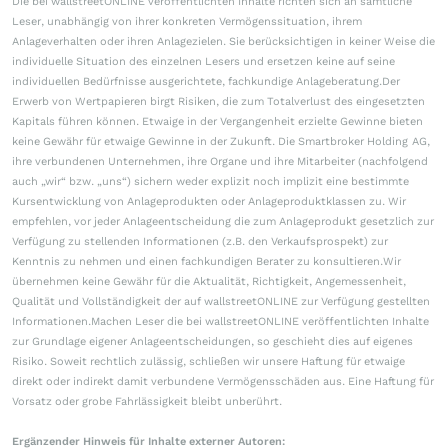
Die bei wallstreetONLINE veröffentlichten Inhalte richten sich an sämtliche
Leser, unabhängig von ihrer konkreten Vermögenssituation, ihrem
Anlageverhalten oder ihren Anlagezielen. Sie berücksichtigen in keiner Weise die
individuelle Situation des einzelnen Lesers und ersetzen keine auf seine
individuellen Bedürfnisse ausgerichtete, fachkundige Anlageberatung.Der
Erwerb von Wertpapieren birgt Risiken, die zum Totalverlust des eingesetzten
Kapitals führen können. Etwaige in der Vergangenheit erzielte Gewinne bieten
keine Gewähr für etwaige Gewinne in der Zukunft. Die Smartbroker Holding AG,
ihre verbundenen Unternehmen, ihre Organe und ihre Mitarbeiter (nachfolgend
auch „wir“ bzw. „uns“) sichern weder explizit noch implizit eine bestimmte
Kursentwicklung von Anlageprodukten oder Anlageproduktklassen zu. Wir
empfehlen, vor jeder Anlageentscheidung die zum Anlageprodukt gesetzlich zur
Verfügung zu stellenden Informationen (z.B. den Verkaufsprospekt) zur
Kenntnis zu nehmen und einen fachkundigen Berater zu konsultieren.Wir
übernehmen keine Gewähr für die Aktualität, Richtigkeit, Angemessenheit,
Qualität und Vollständigkeit der auf wallstreetONLINE zur Verfügung gestellten
Informationen.Machen Leser die bei wallstreetONLINE veröffentlichten Inhalte
zur Grundlage eigener Anlageentscheidungen, so geschieht dies auf eigenes
Risiko. Soweit rechtlich zulässig, schließen wir unsere Haftung für etwaige
direkt oder indirekt damit verbundene Vermögensschäden aus. Eine Haftung für
Vorsatz oder grobe Fahrlässigkeit bleibt unberührt.
Ergänzender Hinweis für Inhalte externer Autoren: