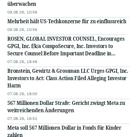
überwachen
08.08.26, 10:56
Mehrheit hält US-Techkonzerne für zu einflussreich
08.08.26, 10:56
ROSEN, GLOBAL INVESTOR COUNSEL, Encourages
GPGI, Inc. f/k/a CompoSecure, Inc. Investors to
Secure Counsel Before Important Deadline in
Securities Class Action - GPGI, CMPO
07.08.26, 18:48
Bronstein, Gewirtz & Grossman LLC Urges GPGI, Inc.
Investors to Act: Class Action Filed Alleging Investor
Harm
07.08.26, 18:00
567 Millionen Dollar Strafe: Gericht zwingt Meta zu
weitreichenden Änderungen
07.08.26, 16:52
Meta soll 567 Millionen Dollar in Fonds für Kinder
zahlen