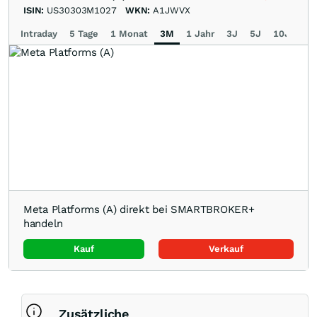
ISIN:
US30303M1027
WKN:
A1JWVX
Intraday
5 Tage
1 Monat
3M
1 Jahr
3J
5J
10J
Ma
Meta Platforms (A) direkt bei SMARTBROKER+
handeln
Kauf
Verkauf
Zusätzliche