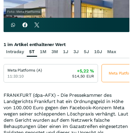
Foto: Meta Platforms
1 im Artikel enthaltener Wert
Intraday
5T
1M
3M
1J
3J
5J
10J
Max
Meta Platforms (A)
+5,22
%
Meta Platform
11:33:10
514,50
EUR
FRANKFURT (dpa-AFX) - Die Pressekammer des
Landgerichts Frankfurt hat ein Ordnungsgeld in Höhe
von 100.000 Euro gegen den Facebook-Konzern Meta
wegen seiner schleppenden Löschpraxis verhängt. Laut
dem Gericht wurden auf dem Netzwerk falsche
Behauptungen über einen im Gazastreifen eingesetzten
Soldaten gepostet und dieser zu Unrecht als