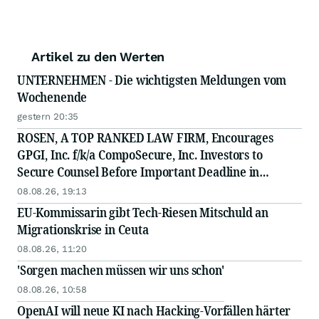
Artikel zu den Werten
UNTERNEHMEN - Die wichtigsten Meldungen vom
Wochenende
gestern 20:35
ROSEN, A TOP RANKED LAW FIRM, Encourages
GPGI, Inc. f/k/a CompoSecure, Inc. Investors to
Secure Counsel Before Important Deadline in
Securities Class Action - GPGI, CMPO
08.08.26, 19:13
EU-Kommissarin gibt Tech-Riesen Mitschuld an
Migrationskrise in Ceuta
08.08.26, 11:20
'Sorgen machen müssen wir uns schon'
08.08.26, 10:58
OpenAI will neue KI nach Hacking-Vorfällen härter