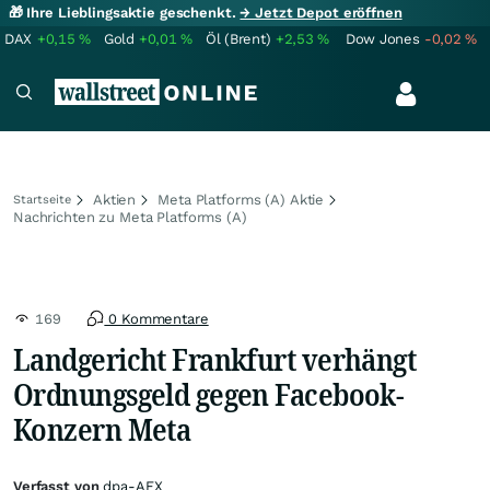
🎁 Ihre Lieblingsaktie geschenkt.
→ Jetzt Depot eröffnen
DAX
+0,15
%
Gold
+0,01
%
Öl (Brent)
+2,53
%
Dow Jones
-0,02
%
Aktien
Meta Platforms (A) Aktie
Startseite
Nachrichten zu Meta Platforms (A)
169
0 Kommentare
Landgericht Frankfurt verhängt
Ordnungsgeld gegen Facebook-
Konzern Meta
Verfasst von
dpa-AFX