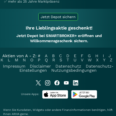
✅ mehr als 25 Jahre Marktpräsenz
Jetzt Depot sichern
Ihre Lieblingsaktie geschenkt!
Jetzt Depot bei SMARTBROKER+ eröffnen und
Willkommensgeschenk sichern.
Aktien von A - Z:
#
A
B
C
D
E
F
G
H
I
J
K
L
M
N
O
P
Q
R
S
T
U
V
W
X
Y
Z
Impressum
Disclaimer
Datenschutz
Datenschutz-
Einstellungen
Nutzungsbedingungen
Unsere Apps:
Wenn Sie Kursdaten, Widgets oder andere Finanzinformationen benötigen, hilft
Ihnen
ARIVA
gerne.