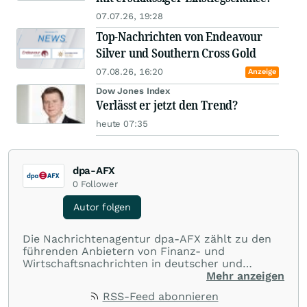
07.07.26, 19:28
Top-Nachrichten von Endeavour
Silver und Southern Cross Gold
07.08.26, 16:20
Anzeige
Dow Jones Index
Verlässt er jetzt den Trend?
heute 07:35
dpa-AFX
0
Follower
Autor folgen
Die Nachrichtenagentur dpa-AFX zählt zu den
führenden Anbietern von Finanz- und
Wirtschaftsnachrichten in deutscher und
englischer Sprache. Gestützt auf ein
Mehr anzeigen
internationales Agentur-Netzwerk berichtet
RSS-Feed abonnieren
dpa-AFX unabhängig, zuverlässig und schnell