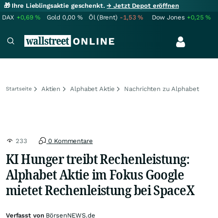
🎁 Ihre Lieblingsaktie geschenkt.
→ Jetzt Depot eröffnen
DAX
+0,69
%
Gold
0,00
%
Öl (Brent)
-1,53
%
Dow Jones
+0,25
%
Aktien
Alphabet Aktie
Nachrichten zu Alphabet
Startseite
233
0 Kommentare
KI Hunger treibt Rechenleistung:
Alphabet Aktie im Fokus Google
mietet Rechenleistung bei SpaceX
Verfasst von
BörsenNEWS.de