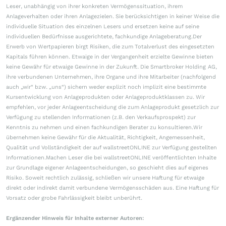
Leser, unabhängig von ihrer konkreten Vermögenssituation, ihrem
Anlageverhalten oder ihren Anlagezielen. Sie berücksichtigen in keiner Weise die
individuelle Situation des einzelnen Lesers und ersetzen keine auf seine
individuellen Bedürfnisse ausgerichtete, fachkundige Anlageberatung.Der
Erwerb von Wertpapieren birgt Risiken, die zum Totalverlust des eingesetzten
Kapitals führen können. Etwaige in der Vergangenheit erzielte Gewinne bieten
keine Gewähr für etwaige Gewinne in der Zukunft. Die Smartbroker Holding AG,
ihre verbundenen Unternehmen, ihre Organe und ihre Mitarbeiter (nachfolgend
auch „wir“ bzw. „uns“) sichern weder explizit noch implizit eine bestimmte
Kursentwicklung von Anlageprodukten oder Anlageproduktklassen zu. Wir
empfehlen, vor jeder Anlageentscheidung die zum Anlageprodukt gesetzlich zur
Verfügung zu stellenden Informationen (z.B. den Verkaufsprospekt) zur
Kenntnis zu nehmen und einen fachkundigen Berater zu konsultieren.Wir
übernehmen keine Gewähr für die Aktualität, Richtigkeit, Angemessenheit,
Qualität und Vollständigkeit der auf wallstreetONLINE zur Verfügung gestellten
Informationen.Machen Leser die bei wallstreetONLINE veröffentlichten Inhalte
zur Grundlage eigener Anlageentscheidungen, so geschieht dies auf eigenes
Risiko. Soweit rechtlich zulässig, schließen wir unsere Haftung für etwaige
direkt oder indirekt damit verbundene Vermögensschäden aus. Eine Haftung für
Vorsatz oder grobe Fahrlässigkeit bleibt unberührt.
Ergänzender Hinweis für Inhalte externer Autoren: