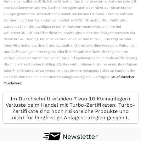
Auf die bei wallstreetONLINE veröffentlichten Inhalte externer Autoren (wie z.B.
von Gastkommentatoren, Nachrichtenagenturen oder nicht zur Smartbroker-
Gruppe gehörende Unternehmen) haben wir keinen Einfluss. Externe Autoren
gehören nicht der Redaktion von wallstreetONLINE an.Für die Inhalte sind
ausschließlich die jeweiligen externen Autoren verantwortlich. Ihre bei
wallstreetONLINE veröffentlichten Inhalte sind nicht von Anlageinteressen der
Smartbroker Holding AG, ihrer verbundenen Unternehmen, ihrer Organe oder
ihrer Mitarbeiter bestimmt und spiegeln nicht notwendigerweise die Meinungen
und Auffassungen ihrer Organe oder ihrer Mitarbeiter bzw. der Organe ihrer
verbundenen Unternehmen wider. Sie sind insbesondere nicht als Aufforderung
durch die Smartbroker Holding AG, ihre verbundenen Unternehmen, ihre Organe
oder ihrer Mitarbeiter zu verstehen, bestimmte Anlageprodukte zu kaufen oder
zu verkaufen oder eine bestimmte Anlagestrategie zu verfolgen. (
Ausführlicher
Disclaimer
)
Im Durchschnitt erleiden 7 von 10 Kleinanlegern
Verluste beim Handel mit Turbo-Zertifikaten. Turbo-
Zertifikate sind hoch risikoreiche Produkte und
nicht für langfristige Anlagestrategien geeignet.
Newsletter