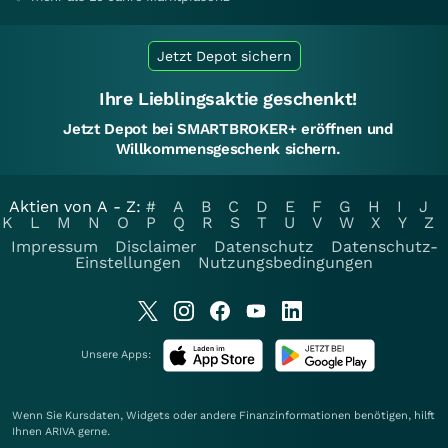
Jetzt Depot sichern
Ihre Lieblingsaktie geschenkt!
Jetzt Depot bei SMARTBROKER+ eröffnen und
Willkommensgeschenk sichern.
Aktien von A - Z:
#
A
B
C
D
E
F
G
H
I
J
K
L
M
N
O
P
Q
R
S
T
U
V
W
X
Y
Z
Impressum
Disclaimer
Datenschutz
Datenschutz-
Einstellungen
Nutzungsbedingungen
Unsere Apps:
Wenn Sie Kursdaten, Widgets oder andere Finanzinformationen benötigen, hilft
Ihnen
ARIVA
gerne.