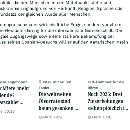
Politik, die den Menschen in den Mittelpunkt stelle und
skriminierung aufgrund von Herkunft, Religion, Sprache oder
Grundsatz der gleichen Würde aller Menschen.
emografische oder wirtschaftliche Frage, sondern vor allem
he Herausforderung für die internationale Gemeinschaft. Der
legale Zugangswege sowie eine stärkere Bekämpfung der
ss seines Spanien-Besuchs will er auf den Kanarischen Inseln
nose angehoben
Ölkrise mit vollen
Fed-Hammer für die
 Miete, mehr
Tanks
Börse
Die weltweiten
Noch 2026: Drei
dende?
Ölvorräte sind
Zinserhöhungen
tszahler
kaum gesunken,
stehen plötzlich im
ty Income
rn 20:13
trotz Krise
Raum
t Lust auf
gestern 19:28
gestern 18:43
r!