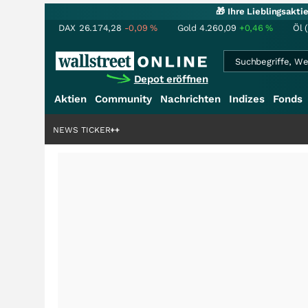
🎁 Ihre Lieblingsakt
DAX
26.174,28
-0,09
%
Gold
4.260,09
+0,46
%
Öl 
Depot eröffnen
Aktien
Community
Nachrichten
Indizes
Fonds
denstory?
+++
NEWS TICKER