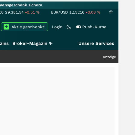
mensgeschenk sichern.
00
29.381,54
-0,51
%
EUR/USD
1,15216
-0,03
%
Aktie geschenkt!
Login
Push-Kurse
zins
Broker-Magazin ✨
Unsere Services
Anzeige