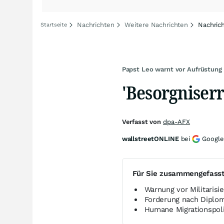
Nachrichten
Weitere Nachrichten
Nachric
Startseite
Papst Leo warnt vor Aufrüstung
'Besorgniser
Verfasst von
dpa-AFX
wallstreetONLINE
bei
Google
Für Sie zusammengefass
Warnung vor Militaris
Forderung nach Diplom
Humane Migrationspoli