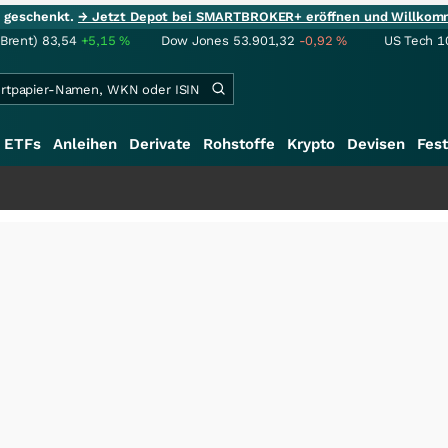
ie geschenkt.
→ Jetzt Depot bei SMARTBROKER+ eröffnen und Willkom
(Brent)
83,54
+5,15
%
Dow Jones
53.901,32
-0,92
%
US Tech 1
ETFs
Anleihen
Derivate
Rohstoffe
Krypto
Devisen
Fest