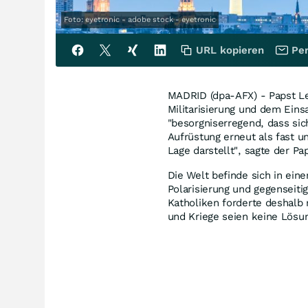
Foto: eyetronic - adobe stock - eyetronic
URL kopieren
Per
MADRID (dpa-AFX) - Papst Le
Militarisierung und dem Eins
"besorgniserregend, dass sic
Aufrüstung erneut als fast un
Lage darstellt", sagte der P
Die Welt befinde sich in einer
Polarisierung und gegenseiti
Katholiken forderte deshalb 
und Kriege seien keine Lösu