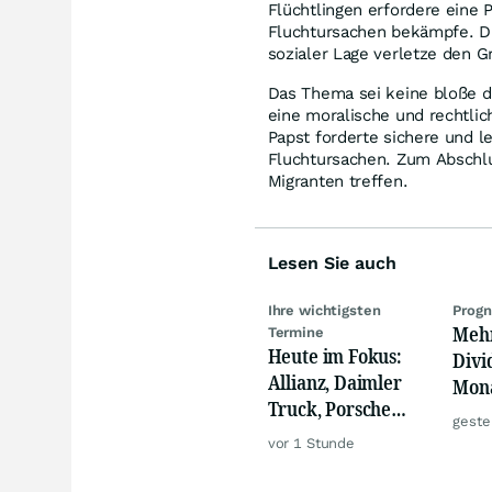
Flüchtlingen erfordere eine 
Fluchtursachen bekämpfe. Di
sozialer Lage verletze den 
Das Thema sei keine bloße d
eine moralische und rechtlic
Papst forderte sichere und 
Fluchtursachen. Zum Abschlu
Migranten treffen.
Lesen Sie auch
Ihre wichtigsten
Prog
Mehr
Termine
Heute im Fokus:
Divi
Allianz, Daimler
Mona
Truck, Porsche
Real
geste
Automobil Holding
mach
vor 1 Stunde
& Thyssenkrupp
meh