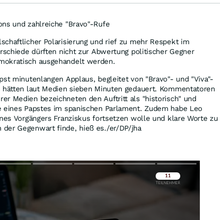
ons und zahlreiche "Bravo"-Rufe
chaftlicher Polarisierung und rief zu mehr Respekt im
erschiede dürften nicht zur Abwertung politischer Gegner
mokratisch ausgehandelt werden.
pst minutenlangen Applaus, begleitet von "Bravo"- und "Viva"-
s hätten laut Medien sieben Minuten gedauert. Kommentatoren
r Medien bezeichneten den Auftritt als "historisch" und
e eines Papstes im spanischen Parlament. Zudem habe Leo
ines Vorgängers Franziskus fortsetzen wolle und klare Worte zu
der Gegenwart finde, hieß es./er/DP/jha
Überspringen