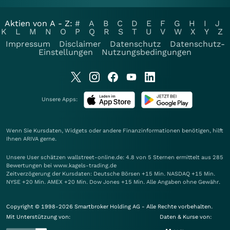
Aktien von A - Z:
#
A
B
C
D
E
F
G
H
I
J
K
L
M
N
O
P
Q
R
S
T
U
V
W
X
Y
Z
Impressum
Disclaimer
Datenschutz
Datenschutz-
Einstellungen
Nutzungsbedingungen
Unsere Apps:
Wenn Sie Kursdaten, Widgets oder andere Finanzinformationen benötigen, hilft
Ihnen
ARIVA
gerne.
Unsere User schätzen wallstreet-online.de: 4.8 von 5 Sternen ermittelt aus 285
Bewertungen bei www.kagels-trading.de
Zeitverzögerung der Kursdaten: Deutsche Börsen +15 Min. NASDAQ +15 Min.
NYSE +20 Min. AMEX +20 Min. Dow Jones +15 Min. Alle Angaben ohne Gewähr.
Copyright © 1998-2026 Smartbroker Holding AG - Alle Rechte vorbehalten.
Mit Unterstützung von:
Daten & Kurse von: