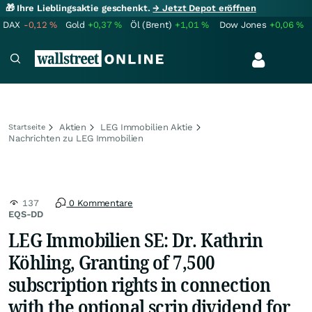
🎁 Ihre Lieblingsaktie geschenkt.
→ Jetzt Depot eröffnen
DAX
-0,12
%
Gold
+0,37
%
Öl (Brent)
+1,01
%
Dow Jones
+0,06
%
Aktien
LEG Immobilien Aktie
Startseite
Nachrichten zu LEG Immobilien
137
0 Kommentare
EQS-DD
LEG Immobilien SE: Dr. Kathrin
Köhling, Granting of 7,500
subscription rights in connection
with the optional scrip dividend for