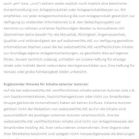
auch „wir“ bzw. „uns“) sichern weder explizit noch implizit eine bestimmte
Kursentwicklung von Anlageprodukten oder Anlageproduktklassen zu. Wir
empfehlen, vor jeder Anlageentscheidung die zum Anlageprodukt gesetzlich zur
Verfügung zu stellenden Informationen (z.B. den Verkaufsprospekt) zur
Kenntnis zu nehmen und einen fachkundigen Berater zu konsultieren.Wir
übernehmen keine Gewähr für die Aktualität, Richtigkeit, Angemessenheit,
Qualität und Vollständigkeit der auf wallstreetONLINE zur Verfügung gestellten
Informationen.Machen Leser die bei wallstreetONLINE veröffentlichten Inhalte
zur Grundlage eigener Anlageentscheidungen, so geschieht dies auf eigenes
Risiko. Soweit rechtlich zulässig, schließen wir unsere Haftung für etwaige
direkt oder indirekt damit verbundene Vermögensschäden aus. Eine Haftung für
Vorsatz oder grobe Fahrlässigkeit bleibt unberührt.
Ergänzender Hinweis für Inhalte externer Autoren:
Auf die bei wallstreetONLINE veröffentlichten Inhalte externer Autoren (wie z.B.
von Gastkommentatoren, Nachrichtenagenturen oder nicht zur Smartbroker-
Gruppe gehörende Unternehmen) haben wir keinen Einfluss. Externe Autoren
gehören nicht der Redaktion von wallstreetONLINE an.Für die Inhalte sind
ausschließlich die jeweiligen externen Autoren verantwortlich. Ihre bei
wallstreetONLINE veröffentlichten Inhalte sind nicht von Anlageinteressen der
Smartbroker Holding AG, ihrer verbundenen Unternehmen, ihrer Organe oder
ihrer Mitarbeiter bestimmt und spiegeln nicht notwendigerweise die Meinungen