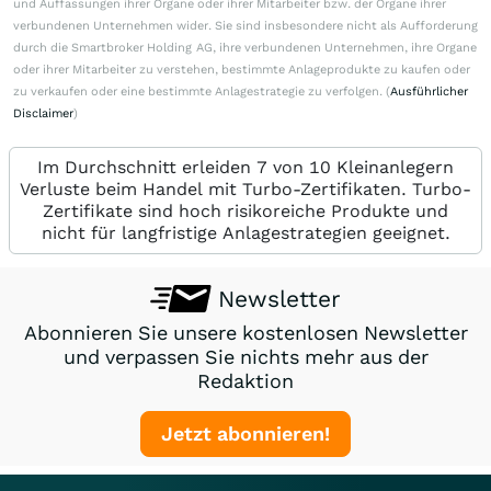
und Auffassungen ihrer Organe oder ihrer Mitarbeiter bzw. der Organe ihrer
verbundenen Unternehmen wider. Sie sind insbesondere nicht als Aufforderung
durch die Smartbroker Holding AG, ihre verbundenen Unternehmen, ihre Organe
oder ihrer Mitarbeiter zu verstehen, bestimmte Anlageprodukte zu kaufen oder
zu verkaufen oder eine bestimmte Anlagestrategie zu verfolgen. (
Ausführlicher
Disclaimer
)
Im Durchschnitt erleiden 7 von 10 Kleinanlegern
Verluste beim Handel mit Turbo-Zertifikaten. Turbo-
Zertifikate sind hoch risikoreiche Produkte und
nicht für langfristige Anlagestrategien geeignet.
Newsletter
Abonnieren Sie unsere kostenlosen Newsletter
und verpassen Sie nichts mehr aus der
Redaktion
Jetzt abonnieren!