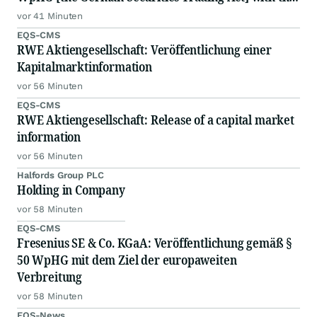
objective of Europe-wide distribution
vor 41 Minuten
EQS-CMS
RWE Aktiengesellschaft: Veröffentlichung einer
Kapitalmarktinformation
vor 56 Minuten
EQS-CMS
RWE Aktiengesellschaft: Release of a capital market
information
vor 56 Minuten
Halfords Group PLC
Holding in Company
vor 58 Minuten
EQS-CMS
Fresenius SE & Co. KGaA: Veröffentlichung gemäß §
50 WpHG mit dem Ziel der europaweiten
Verbreitung
vor 58 Minuten
EQS-News