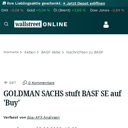
🎁 Ihre Lieblingsaktie geschenkt.
→ Jetzt Depot eröffnen
DAX
-0,08
%
Gold
+0,04
%
Öl (Brent)
+3,65
%
Dow Jones
-0,84
%
Aktien
BASF Aktie
Nachrichten zu BASF
Startseite
597
0 Kommentare
GOLDMAN SACHS stuft BASF SE auf
'Buy'
Verfasst von
dpa-AFX Analysen