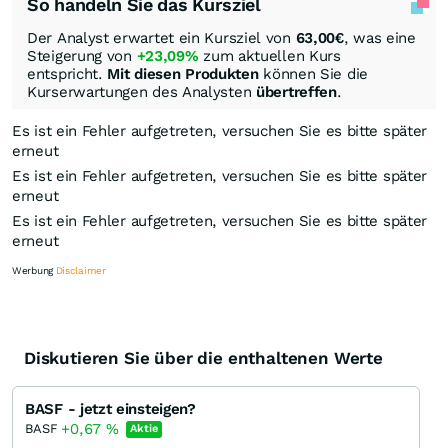
So handeln Sie das Kursziel
Der Analyst erwartet ein Kursziel von
63,00
€
, was eine
Steigerung von
+23,09%
zum aktuellen Kurs
entspricht.
Mit diesen Produkten
können Sie die
Kurserwartungen des Analysten
übertreffen
.
Es ist ein Fehler aufgetreten, versuchen Sie es bitte später
erneut
Es ist ein Fehler aufgetreten, versuchen Sie es bitte später
erneut
Es ist ein Fehler aufgetreten, versuchen Sie es bitte später
erneut
Werbung
Disclaimer
Diskutieren Sie über die enthaltenen Werte
Knock-Out-Suche
Optionsschein-Suche
BASF - jetzt einsteigen?
Zertifikate-Suche
+0,67
%
BASF
Aktie