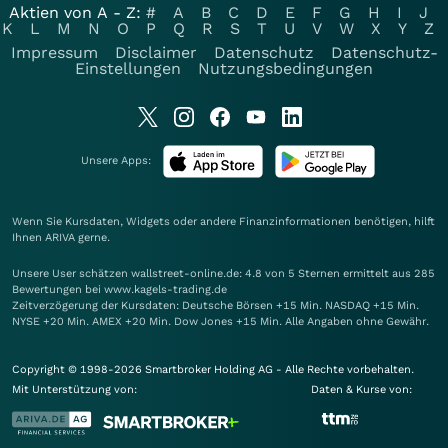
Aktien von A - Z:
#
A
B
C
D
E
F
G
H
I
J
K
L
M
N
O
P
Q
R
S
T
U
V
W
X
Y
Z
Impressum
Disclaimer
Datenschutz
Datenschutz-
Einstellungen
Nutzungsbedingungen
Unsere Apps:
Wenn Sie Kursdaten, Widgets oder andere Finanzinformationen benötigen, hilft
Ihnen
ARIVA
gerne.
Unsere User schätzen wallstreet-online.de: 4.8 von 5 Sternen ermittelt aus 285
Bewertungen bei www.kagels-trading.de
Zeitverzögerung der Kursdaten: Deutsche Börsen +15 Min. NASDAQ +15 Min.
NYSE +20 Min. AMEX +20 Min. Dow Jones +15 Min. Alle Angaben ohne Gewähr.
Copyright © 1998-2026 Smartbroker Holding AG - Alle Rechte vorbehalten.
Mit Unterstützung von:
Daten & Kurse von: