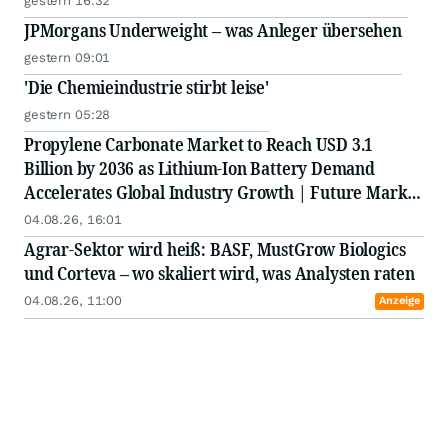
gestern 16:32
JPMorgans Underweight – was Anleger übersehen
gestern 09:01
'Die Chemieindustrie stirbt leise'
gestern 05:28
Propylene Carbonate Market to Reach USD 3.1
Billion by 2036 as Lithium-Ion Battery Demand
Accelerates Global Industry Growth | Future Market
Insights
04.08.26, 16:01
Agrar-Sektor wird heiß: BASF, MustGrow Biologics
und Corteva – wo skaliert wird, was Analysten raten
04.08.26, 11:00
Anzeige