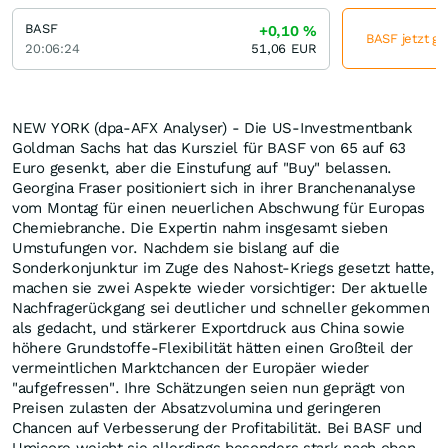
BASF
+0,10
%
BASF jetzt gü
20:06:24
51,06
EUR
NEW YORK (dpa-AFX Analyser) - Die US-Investmentbank
Goldman Sachs hat das Kursziel für BASF von 65 auf 63
Euro gesenkt, aber die Einstufung auf "Buy" belassen.
Georgina Fraser positioniert sich in ihrer Branchenanalyse
vom Montag für einen neuerlichen Abschwung für Europas
Chemiebranche. Die Expertin nahm insgesamt sieben
Umstufungen vor. Nachdem sie bislang auf die
Sonderkonjunktur im Zuge des Nahost-Kriegs gesetzt hatte,
machen sie zwei Aspekte wieder vorsichtiger: Der aktuelle
Nachfragerückgang sei deutlicher und schneller gekommen
als gedacht, und stärkerer Exportdruck aus China sowie
höhere Grundstoffe-Flexibilität hätten einen Großteil der
vermeintlichen Marktchancen der Europäer wieder
"aufgefressen". Ihre Schätzungen seien nun geprägt von
Preisen zulasten der Absatzvolumina und geringeren
Chancen auf Verbesserung der Profitabilität. Bei BASF und