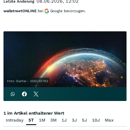
08.06.2026, 12:02
Letzte Änderung
wallstreetONLINE
bei
Google bevorzugen.
Foto: Siarhei - 356130783
1 im Artikel enthaltener Wert
Intraday
5T
1M
3M
1J
3J
5J
10J
Max