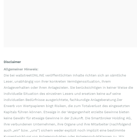
Disclaimer
Allgemeiner Hinweis:
Die bei wallstreetONLINE veröffentlichten Inhalte richten sich an sämtliche
Leser, unabhängig von ihrer konkreten Vermögenssituation, ihrem
Anlageverhalten oder ihren Anlagezielen. Sie berücksichtigen in keiner Weise die
individuelle Situation des einzelnen Lesers und ersetzen keine auf seine
individuellen Bedürfnisse ausgerichtete, fachkundige Anlageberatung.Der
Erwerb von Wertpapieren birgt Risiken, die zum Totalverlust des eingesetzten
Kapitals führen können. Etwaige in der Vergangenheit erzielte Gewinne bieten
keine Gewähr für etwaige Gewinne in der Zukunft. Die Smartbroker Holding AG,
ihre verbundenen Unternehmen, ihre Organe und ihre Mitarbeiter (nachfolgend
auch „wir“ bzw. „uns“) sichern weder explizit noch implizit eine bestimmte
Kursentwicklung von Anlageprodukten oder Anlageproduktklassen zu. Wir