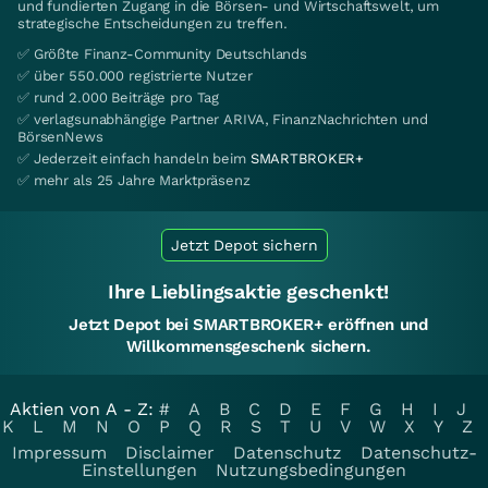
und fundierten Zugang in die Börsen- und Wirtschaftswelt, um
strategische Entscheidungen zu treffen.
✅ Größte Finanz-Community Deutschlands
✅ über 550.000 registrierte Nutzer
✅ rund 2.000 Beiträge pro Tag
✅ verlagsunabhängige Partner ARIVA, FinanzNachrichten und
BörsenNews
✅ Jederzeit einfach handeln beim
SMARTBROKER+
✅ mehr als 25 Jahre Marktpräsenz
Jetzt Depot sichern
Ihre Lieblingsaktie geschenkt!
Jetzt Depot bei SMARTBROKER+ eröffnen und
Willkommensgeschenk sichern.
Aktien von A - Z:
#
A
B
C
D
E
F
G
H
I
J
K
L
M
N
O
P
Q
R
S
T
U
V
W
X
Y
Z
Impressum
Disclaimer
Datenschutz
Datenschutz-
Einstellungen
Nutzungsbedingungen