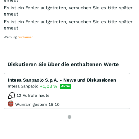
erneut
Es ist ein Fehler aufgetreten, versuchen Sie es bitte später
erneut
Es ist ein Fehler aufgetreten, versuchen Sie es bitte später
erneut
Werbung
Disclaimer
Diskutieren Sie über die enthaltenen Werte
Knock-Out-Suche
Optionsschein-Suche
Intesa Sanpaolo S.p.A. - News und Diskussionen
Zertifikate-Suche
+1,03
%
Intesa Sanpaolo
Aktie
12 Aufrufe heute
Wunram gestern 15:10