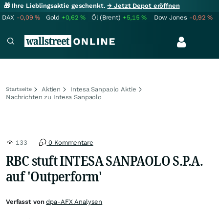
🎁 Ihre Lieblingsaktie geschenkt.
→ Jetzt Depot eröffnen
DAX
-0,09
%
Gold
+0,62
%
Öl (Brent)
+5,15
%
Dow Jones
-0,92
%
Aktien
Intesa Sanpaolo Aktie
Startseite
Nachrichten zu Intesa Sanpaolo
133
0 Kommentare
RBC stuft INTESA SANPAOLO S.P.A.
auf 'Outperform'
Verfasst von
dpa-AFX Analysen