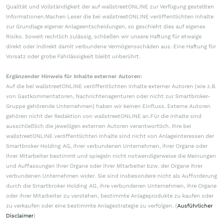
Qualität und Vollständigkeit der auf wallstreetONLINE zur Verfügung gestellten
Informationen.Machen Leser die bei wallstreetONLINE veröffentlichten Inhalte
zur Grundlage eigener Anlageentscheidungen, so geschieht dies auf eigenes
Risiko. Soweit rechtlich zulässig, schließen wir unsere Haftung für etwaige
direkt oder indirekt damit verbundene Vermögensschäden aus. Eine Haftung für
Vorsatz oder grobe Fahrlässigkeit bleibt unberührt.
Ergänzender Hinweis für Inhalte externer Autoren:
Auf die bei wallstreetONLINE veröffentlichten Inhalte externer Autoren (wie z.B.
von Gastkommentatoren, Nachrichtenagenturen oder nicht zur Smartbroker-
Gruppe gehörende Unternehmen) haben wir keinen Einfluss. Externe Autoren
gehören nicht der Redaktion von wallstreetONLINE an.Für die Inhalte sind
ausschließlich die jeweiligen externen Autoren verantwortlich. Ihre bei
wallstreetONLINE veröffentlichten Inhalte sind nicht von Anlageinteressen der
Smartbroker Holding AG, ihrer verbundenen Unternehmen, ihrer Organe oder
ihrer Mitarbeiter bestimmt und spiegeln nicht notwendigerweise die Meinungen
und Auffassungen ihrer Organe oder ihrer Mitarbeiter bzw. der Organe ihrer
verbundenen Unternehmen wider. Sie sind insbesondere nicht als Aufforderung
durch die Smartbroker Holding AG, ihre verbundenen Unternehmen, ihre Organe
oder ihrer Mitarbeiter zu verstehen, bestimmte Anlageprodukte zu kaufen oder
zu verkaufen oder eine bestimmte Anlagestrategie zu verfolgen. (
Ausführlicher
Disclaimer
)