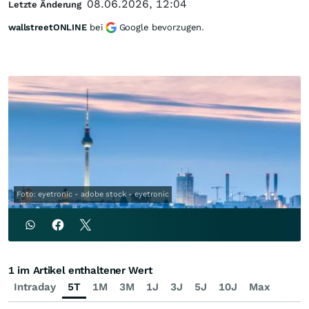
08.06.2026, 12:04
Letzte Änderung
wallstreetONLINE
bei
Google bevorzugen.
Foto: eyetronic - adobe stock - eyetronic
1 im Artikel enthaltener Wert
Intraday
5T
1M
3M
1J
3J
5J
10J
Max