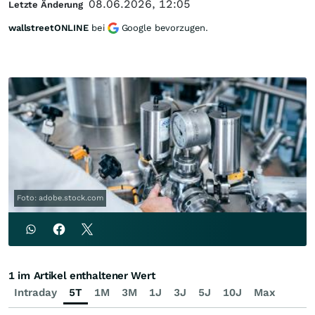
08.06.2026, 12:05
Letzte Änderung
wallstreetONLINE
bei
Google bevorzugen.
Foto: adobe.stock.com
1 im Artikel enthaltener Wert
Intraday
5T
1M
3M
1J
3J
5J
10J
Max