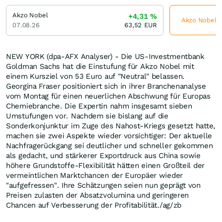
Akzo Nobel
+4,31
%
Akzo Nobel je
07.08.26
63,52
EUR
NEW YORK (dpa-AFX Analyser) - Die US-Investmentbank
Goldman Sachs hat die Einstufung für Akzo Nobel mit
einem Kursziel von 53 Euro auf "Neutral" belassen.
Georgina Fraser positioniert sich in ihrer Branchenanalyse
vom Montag für einen neuerlichen Abschwung für Europas
Chemiebranche. Die Expertin nahm insgesamt sieben
Umstufungen vor. Nachdem sie bislang auf die
Sonderkonjunktur im Zuge des Nahost-Kriegs gesetzt hatte,
machen sie zwei Aspekte wieder vorsichtiger: Der aktuelle
Nachfragerückgang sei deutlicher und schneller gekommen
als gedacht, und stärkerer Exportdruck aus China sowie
höhere Grundstoffe-Flexibilität hätten einen Großteil der
vermeintlichen Marktchancen der Europäer wieder
"aufgefressen". Ihre Schätzungen seien nun geprägt von
Preisen zulasten der Absatzvolumina und geringeren
Chancen auf Verbesserung der Profitabilität./ag/zb