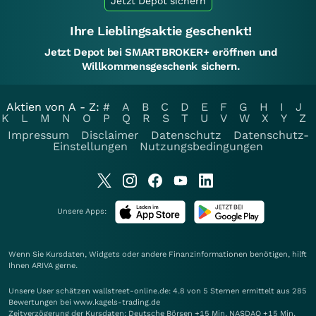
Jetzt Depot sichern
Ihre Lieblingsaktie geschenkt!
Jetzt Depot bei SMARTBROKER+ eröffnen und
Willkommensgeschenk sichern.
Aktien von A - Z:
#
A
B
C
D
E
F
G
H
I
J
K
L
M
N
O
P
Q
R
S
T
U
V
W
X
Y
Z
Impressum
Disclaimer
Datenschutz
Datenschutz-
Einstellungen
Nutzungsbedingungen
Unsere Apps:
Wenn Sie Kursdaten, Widgets oder andere Finanzinformationen benötigen, hilft
Ihnen
ARIVA
gerne.
Unsere User schätzen wallstreet-online.de: 4.8 von 5 Sternen ermittelt aus 285
Bewertungen bei www.kagels-trading.de
Zeitverzögerung der Kursdaten: Deutsche Börsen +15 Min. NASDAQ +15 Min.