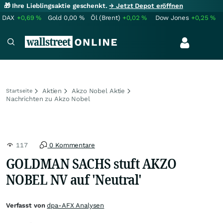
🎁 Ihre Lieblingsaktie geschenkt.
→ Jetzt Depot eröffnen
DAX
+0,69
%
Gold
0,00
%
Öl (Brent)
+0,02
%
Dow Jones
+0,25
%
Aktien
Akzo Nobel Aktie
Startseite
Nachrichten zu Akzo Nobel
117
0 Kommentare
GOLDMAN SACHS stuft AKZO
NOBEL NV auf 'Neutral'
Verfasst von
dpa-AFX Analysen