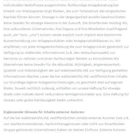
individuellen Bedürfnisse ausgerichtete, fachkundige Anlageberatung.Der
Erwerb von Wertpapieren birgt Risiken, die zum Totalverlust des eingesetzten
Kapitals führen können. Etwaige in der Vergangenheit erzielte Gewinne bieten
keine Gewähr für etwaige Gewinne in der Zukunft. Die Smartbroker Holding AG,
ihre verbundenen Unternehmen, ihre Organe und ihre Mitarbeiter (nachfolgend
auch „wir“ bzw. „uns“) sichern weder explizit noch implizit eine bestimmte
Kursentwicklung von Anlageprodukten oder Anlageproduktklassen zu. Wir
empfehlen, vor jeder Anlageentscheidung die zum Anlageprodukt gesetzlich zur
Verfügung zu stellenden Informationen (z.B. den Verkaufsprospekt) zur
Kenntnis zu nehmen und einen fachkundigen Berater zu konsultieren.Wir
übernehmen keine Gewähr für die Aktualität, Richtigkeit, Angemessenheit,
Qualität und Vollständigkeit der auf wallstreetONLINE zur Verfügung gestellten
Informationen.Machen Leser die bei wallstreetONLINE veröffentlichten Inhalte
zur Grundlage eigener Anlageentscheidungen, so geschieht dies auf eigenes
Risiko. Soweit rechtlich zulässig, schließen wir unsere Haftung für etwaige
direkt oder indirekt damit verbundene Vermögensschäden aus. Eine Haftung für
Vorsatz oder grobe Fahrlässigkeit bleibt unberührt.
Ergänzender Hinweis für Inhalte externer Autoren:
Auf die bei wallstreetONLINE veröffentlichten Inhalte externer Autoren (wie z.B.
von Gastkommentatoren, Nachrichtenagenturen oder nicht zur Smartbroker-
Gruppe gehörende Unternehmen) haben wir keinen Einfluss. Externe Autoren