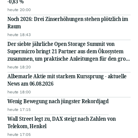
-0,83 %
heute 20:00
Noch 2026: Drei Zinserhöhungen stehen plötzlich im
Raum
heute 18:43
Der siebte jährliche Open Storage Summit von
Supermicro bringt 21 Partner aus dem Ökosystem
zusammen, um praktische Anleitungen für den groß
angelegten Einsatz von KI in Unternehmen
heute 18:20
auszutauschen
Albemarle Aktie mit starkem Kurssprung - aktuelle
News am 06.08.2026
heute 18:00
Wenig Bewegung nach jüngster Rekordjagd
heute 17:15
Wall Street legt zu, DAX steigt nach Zahlen von
Telekom, Henkel
heute 17:05