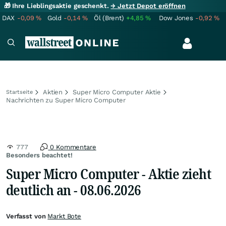
🎁 Ihre Lieblingsaktie geschenkt.
→ Jetzt Depot eröffnen
DAX
-0,09
%
Gold
-0,14
%
Öl (Brent)
+4,85
%
Dow Jones
-0,92
%
Aktien
Super Micro Computer Aktie
Startseite
Nachrichten zu Super Micro Computer
777
0 Kommentare
Besonders beachtet!
Super Micro Computer - Aktie zieht
deutlich an - 08.06.2026
Verfasst von
Markt Bote