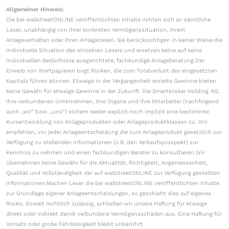
Allgemeiner Hinweis:
Die bei wallstreetONLINE veröffentlichten Inhalte richten sich an sämtliche
Leser, unabhängig von ihrer konkreten Vermögenssituation, ihrem
Anlageverhalten oder ihren Anlagezielen. Sie berücksichtigen in keiner Weise die
individuelle Situation des einzelnen Lesers und ersetzen keine auf seine
individuellen Bedürfnisse ausgerichtete, fachkundige Anlageberatung.Der
Erwerb von Wertpapieren birgt Risiken, die zum Totalverlust des eingesetzten
Kapitals führen können. Etwaige in der Vergangenheit erzielte Gewinne bieten
keine Gewähr für etwaige Gewinne in der Zukunft. Die Smartbroker Holding AG,
ihre verbundenen Unternehmen, ihre Organe und ihre Mitarbeiter (nachfolgend
auch „wir“ bzw. „uns“) sichern weder explizit noch implizit eine bestimmte
Kursentwicklung von Anlageprodukten oder Anlageproduktklassen zu. Wir
empfehlen, vor jeder Anlageentscheidung die zum Anlageprodukt gesetzlich zur
Verfügung zu stellenden Informationen (z.B. den Verkaufsprospekt) zur
Kenntnis zu nehmen und einen fachkundigen Berater zu konsultieren.Wir
übernehmen keine Gewähr für die Aktualität, Richtigkeit, Angemessenheit,
Qualität und Vollständigkeit der auf wallstreetONLINE zur Verfügung gestellten
Informationen.Machen Leser die bei wallstreetONLINE veröffentlichten Inhalte
zur Grundlage eigener Anlageentscheidungen, so geschieht dies auf eigenes
Risiko. Soweit rechtlich zulässig, schließen wir unsere Haftung für etwaige
direkt oder indirekt damit verbundene Vermögensschäden aus. Eine Haftung für
Vorsatz oder grobe Fahrlässigkeit bleibt unberührt.