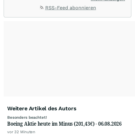
Impulse aus der Community. Ob Tech-Aktien,
RSS-Feed abonnieren
Rohstoffe oder Krypto – die Beiträge sind kurz,
prägnant und regen zur Diskussion an, sodass
Leser schnell einen Überblick gewinnen und
eigene Marktideen entwickeln können.
Weitere Artikel des Autors
Besonders beachtet!
Boeing Aktie heute im Minus (201,43€) - 06.08.2026
vor 32 Minuten