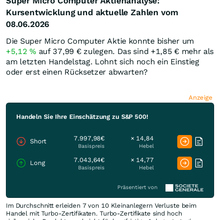
Super Micro Computer Aktienanalyse:
Kursentwicklung und aktuelle Zahlen vom
08.06.2026
Die Super Micro Computer Aktie konnte bisher um
+5,12
%
auf 37,99
€
zulegen. Das sind +1,85
€
mehr als
am letzten Handelstag. Lohnt sich noch ein Einstieg
oder erst einen Rücksetzer abwarten?
Anzeige
Handeln Sie Ihre Einschätzung zu S&P 500!
7.997,98€
× 14,84
Short
Basispreis
Hebel
7.043,64€
× 14,77
Long
Basispreis
Hebel
Präsentiert von
Im Durchschnitt erleiden 7 von 10 Kleinanlegern Verluste beim
Handel mit Turbo-Zertifikaten. Turbo-Zertifikate sind hoch