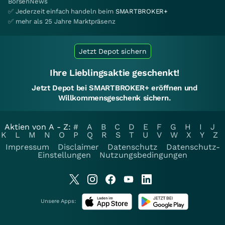
BörsenNews
✅ Jederzeit einfach handeln beim
SMARTBROKER+
✅ mehr als 25 Jahre Marktpräsenz
Jetzt Depot sichern
Ihre Lieblingsaktie geschenkt!
Jetzt Depot bei SMARTBROKER+ eröffnen und
Willkommensgeschenk sichern.
Aktien von A - Z:
#
A
B
C
D
E
F
G
H
I
J
K
L
M
N
O
P
Q
R
S
T
U
V
W
X
Y
Z
Impressum
Disclaimer
Datenschutz
Datenschutz-
Einstellungen
Nutzungsbedingungen
Unsere Apps: