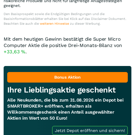
risikoreiche Produkte und nicht für langfristige Anlagestrategien
geeignet.
Den Basisprospekt sowie die Endgültigen Bedingungen und die
Basisinformationsblätter erhalten Sie bei Klick auf das Disclaimer Dokument.
Beachten Sie auch die
weiteren Hinweise
zu dieser Werbung.
Mit dem heutigen Gewinn bestätigt die Super Micro
Computer Aktie die positive Drei-Monats-Bilanz von
+33,63
%
.
Bonus Aktion
Ihre Lieblingsaktie geschenkt
Alle Neukunden, die bis zum 31.08.2026 ein Depot bei
SMARTBROKER+ eröffnen, erhalten als
Willkommensgeschenk einen Anteil ausgewählter
Aktien im Wert von 50 Euro!
Jetzt Depot eröffnen und sichern!