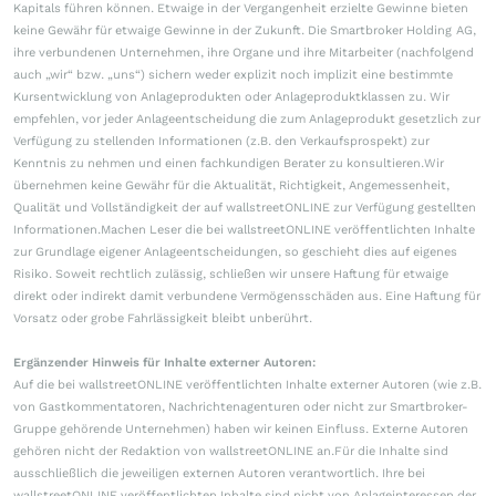
Kapitals führen können. Etwaige in der Vergangenheit erzielte Gewinne bieten
keine Gewähr für etwaige Gewinne in der Zukunft. Die Smartbroker Holding AG,
ihre verbundenen Unternehmen, ihre Organe und ihre Mitarbeiter (nachfolgend
auch „wir“ bzw. „uns“) sichern weder explizit noch implizit eine bestimmte
Kursentwicklung von Anlageprodukten oder Anlageproduktklassen zu. Wir
empfehlen, vor jeder Anlageentscheidung die zum Anlageprodukt gesetzlich zur
Verfügung zu stellenden Informationen (z.B. den Verkaufsprospekt) zur
Kenntnis zu nehmen und einen fachkundigen Berater zu konsultieren.Wir
übernehmen keine Gewähr für die Aktualität, Richtigkeit, Angemessenheit,
Qualität und Vollständigkeit der auf wallstreetONLINE zur Verfügung gestellten
Informationen.Machen Leser die bei wallstreetONLINE veröffentlichten Inhalte
zur Grundlage eigener Anlageentscheidungen, so geschieht dies auf eigenes
Risiko. Soweit rechtlich zulässig, schließen wir unsere Haftung für etwaige
direkt oder indirekt damit verbundene Vermögensschäden aus. Eine Haftung für
Vorsatz oder grobe Fahrlässigkeit bleibt unberührt.
Ergänzender Hinweis für Inhalte externer Autoren:
Auf die bei wallstreetONLINE veröffentlichten Inhalte externer Autoren (wie z.B.
von Gastkommentatoren, Nachrichtenagenturen oder nicht zur Smartbroker-
Gruppe gehörende Unternehmen) haben wir keinen Einfluss. Externe Autoren
gehören nicht der Redaktion von wallstreetONLINE an.Für die Inhalte sind
ausschließlich die jeweiligen externen Autoren verantwortlich. Ihre bei
wallstreetONLINE veröffentlichten Inhalte sind nicht von Anlageinteressen der