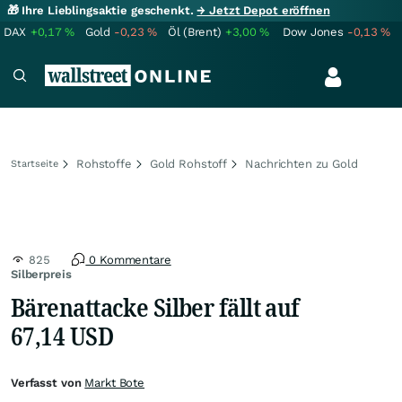
🎁 Ihre Lieblingsaktie geschenkt.
→ Jetzt Depot eröffnen
DAX
+0,17
%
Gold
-0,23
%
Öl (Brent)
+3,00
%
Dow Jones
-0,13
%
Rohstoffe
Gold Rohstoff
Nachrichten zu Gold
Startseite
825
0 Kommentare
Silberpreis
Bärenattacke Silber fällt auf
67,14 USD
Verfasst von
Markt Bote