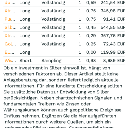
db Physical Gold ETC Euro Hedged
Long
Vollständig
1
0,59
242,54
EUR
Xtrackers Physical Silver EUR Hedged ETC
Long
Vollständig
1
0,75
345,98
EUR
Platin Index Zertifikat Open-End (DBETC)
Long
Vollständig
1
0,75
91,41
EUR
Silber Index Zertifikat Open-End (DBETC)
Long
Vollständig
1
0,45
544,85
EUR
Xtrackers Physical Gold ETC (EUR) der DB ETC plc
Long
Vollständig
1
0,29
357,76
EUR
Gold Index Zertifikat Open-End (iShares plc)
Long
Vollständig
1
0,25
72,43
EUR
EUWAX Gold
Long
1
0,00
119,99
EUR
WisdomTree Copper 1x Daily Short
Short
Sampling
1
0,98
8,689
EUR
Ob ein Investment in Silber sinnvoll ist, hängt von
verschiedenen Faktoren ab. Dieser Artikel stellt keine
Anlageberatung dar, sondern liefert lediglich aktuelle
Informationen. Für eine fundierte Entscheidung sollten
Sie zusätzliche Daten zur Entwicklung von Silber
berücksichtigen. Neben charttechnischen Signalen und
fundamentalen Treibern wie Zinsen oder
Währungskursen können auch geopolitische Ereignisse
Einfluss nehmen. Ergänzen Sie die hier aufgeführten
Informationen durch weitere Quellen, um sich ein
umfassendes Bild zu machen. Gegebenenfalls kann