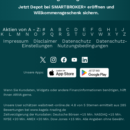
Jetzt Depot bei SMARTBROKER+ eröffnen und
Willkommensgeschenk sichern.
Aktien von A - Z:
#
A
B
C
D
E
F
G
H
I
J
K
L
M
N
O
P
Q
R
S
T
U
V
W
X
Y
Z
Impressum
Disclaimer
Datenschutz
Datenschutz-
Einstellungen
Nutzungsbedingungen
Unsere Apps:
Wenn Sie Kursdaten, Widgets oder andere Finanzinformationen benötigen, hilft
Ihnen
ARIVA
gerne.
Unsere User schätzen wallstreet-online.de: 4.8 von 5 Sternen ermittelt aus 285
Bewertungen bei www.kagels-trading.de
Zeitverzögerung der Kursdaten: Deutsche Börsen +15 Min. NASDAQ +15 Min.
NYSE +20 Min. AMEX +20 Min. Dow Jones +15 Min. Alle Angaben ohne Gewähr.