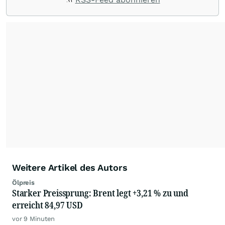
Rohstoffe oder Krypto – die Beiträge sind kurz,
prägnant und regen zur Diskussion an, sodass
Leser schnell einen Überblick gewinnen und
eigene Marktideen entwickeln können.
Weitere Artikel des Autors
Ölpreis
Starker Preissprung: Brent legt +3,21 % zu und
erreicht 84,97 USD
vor 9 Minuten