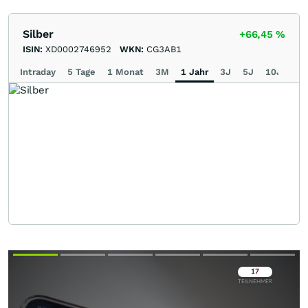
Silber
+66,45
%
ISIN:
XD0002746952
WKN:
CG3AB1
Intraday
5 Tage
1 Monat
3M
1 Jahr
3J
5J
10J
Ma
Überspringen