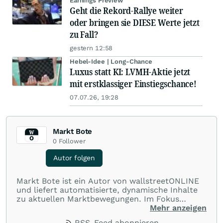
Earnings Preview
Geht die Rekord-Rallye weiter
oder bringen sie DIESE Werte jetzt
zu Fall?
gestern 12:58
Hebel-Idee | Long-Chance
Luxus statt KI: LVMH-Aktie jetzt
mit erstklassiger Einstiegschance!
07.07.26, 19:28
Markt Bote
0
Follower
Autor folgen
Markt Bote ist ein Autor von wallstreetONLINE
und liefert automatisierte, dynamische Inhalte
zu aktuellen Marktbewegungen. Im Fokus
stehen Tops und Flops, Branchentrends und
Mehr anzeigen
Impulse aus der Community. Ob Tech-Aktien,
RSS-Feed abonnieren