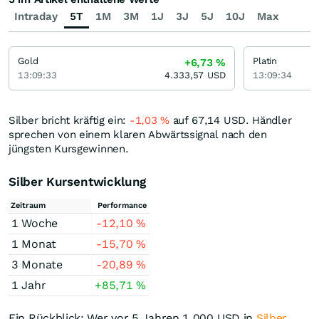
Intraday
5T
1M
3M
1J
3J
5J
10J
Max
Gold
Platin
+6,73
%
13:09:33
4.333,57
USD
13:09:34
Silber bricht kräftig ein:
-1,03
%
auf 67,14
USD
. Händler
sprechen von einem klaren Abwärtssignal nach den
jüngsten Kursgewinnen.
Silber Kursentwicklung
Zeitraum
Performance
1 Woche
-12,10
%
1 Monat
-15,70
%
3 Monate
-20,89
%
1 Jahr
+85,71
%
Ein Rückblick: Wer vor 5 Jahren 1.000
USD
in
Silber