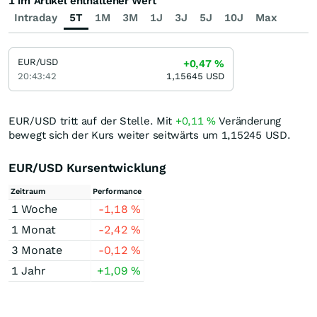
1 im Artikel enthaltener Wert
Intraday
5T
1M
3M
1J
3J
5J
10J
Max
EUR/USD
+0,47
%
20:43:42
1,15645
USD
EUR/USD tritt auf der Stelle. Mit
+0,11
%
Veränderung
bewegt sich der Kurs weiter seitwärts um 1,15245
USD
.
EUR/USD Kursentwicklung
Zeitraum
Performance
1 Woche
-1,18
%
1 Monat
-2,42
%
3 Monate
-0,12
%
1 Jahr
+1,09
%