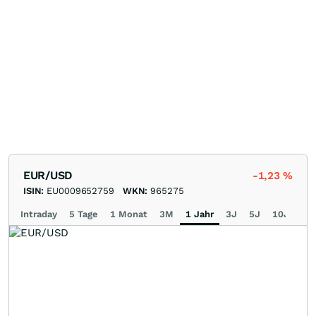
EUR/USD
-1,23
%
ISIN:
EU0009652759
WKN:
965275
Intraday
5 Tage
1 Monat
3M
1 Jahr
3J
5J
10J
Ma