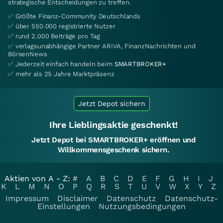
strategische Entscheidungen zu treffen.
✅ Größte Finanz-Community Deutschlands
✅ über 550.000 registrierte Nutzer
✅ rund 2.000 Beiträge pro Tag
✅ verlagsunabhängige Partner ARIVA, FinanzNachrichten und
BörsenNews
✅ Jederzeit einfach handeln beim
SMARTBROKER+
✅ mehr als 25 Jahre Marktpräsenz
Jetzt Depot sichern
Ihre Lieblingsaktie geschenkt!
Jetzt Depot bei SMARTBROKER+ eröffnen und
Willkommensgeschenk sichern.
Aktien von A - Z:
#
A
B
C
D
E
F
G
H
I
J
K
L
M
N
O
P
Q
R
S
T
U
V
W
X
Y
Z
Impressum
Disclaimer
Datenschutz
Datenschutz-
Einstellungen
Nutzungsbedingungen