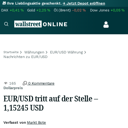
🎁 Ihre Lieblingsaktie geschenkt.
→ Jetzt Depot eröffnen
DAX
+0,41
%
Gold
+2,25
%
Öl (Brent)
-0,02
%
Dow Jones
+0,05
%
Währungen
EUR/USD Währung
Startseite
Nachrichten zu EUR/USD
165
0 Kommentare
Dollarpreis
EUR/USD tritt auf der Stelle –
1,15245 USD
Verfasst von
Markt Bote