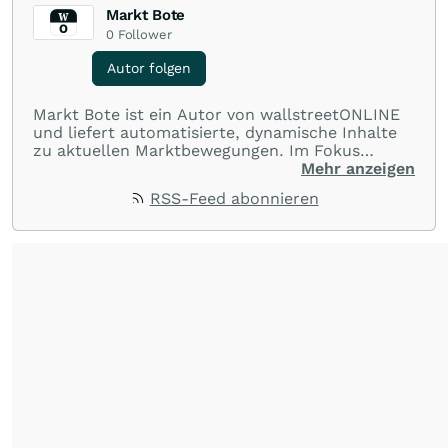
Markt Bote
0
Follower
Autor folgen
Markt Bote ist ein Autor von wallstreetONLINE
und liefert automatisierte, dynamische Inhalte
zu aktuellen Marktbewegungen. Im Fokus
stehen Tops und Flops, Branchentrends und
Mehr anzeigen
Impulse aus der Community. Ob Tech-Aktien,
RSS-Feed abonnieren
Rohstoffe oder Krypto – die Beiträge sind kurz,
prägnant und regen zur Diskussion an, sodass
Leser schnell einen Überblick gewinnen und
eigene Marktideen entwickeln können.