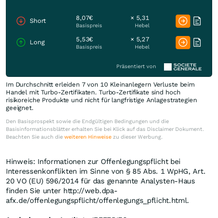
8,07€
× 5,31
Short
Basispreis
Hebel
5,53€
× 5,27
Long
Basispreis
Hebel
Präsentiert von
Im Durchschnitt erleiden 7 von 10 Kleinanlegern Verluste beim
Handel mit Turbo-Zertifikaten. Turbo-Zertifikate sind hoch
risikoreiche Produkte und nicht für langfristige Anlagestrategien
geeignet.
Den Basisprospekt sowie die Endgültigen Bedingungen und die
Basisinformationsblätter erhalten Sie bei Klick auf das Disclaimer Dokument.
Beachten Sie auch die
weiteren Hinweise
zu dieser Werbung.
Hinweis: Informationen zur Offenlegungspflicht bei
Interessenkonflikten im Sinne von § 85 Abs. 1 WpHG, Art.
20 VO (EU) 596/2014 für das genannte Analysten-Haus
finden Sie unter http://web.dpa-
afx.de/offenlegungspflicht/offenlegungs_pflicht.html.