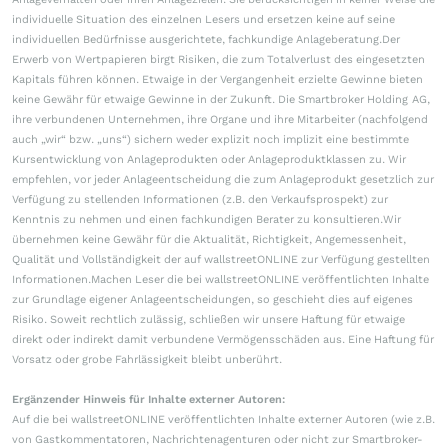
individuelle Situation des einzelnen Lesers und ersetzen keine auf seine
individuellen Bedürfnisse ausgerichtete, fachkundige Anlageberatung.Der
Erwerb von Wertpapieren birgt Risiken, die zum Totalverlust des eingesetzten
Kapitals führen können. Etwaige in der Vergangenheit erzielte Gewinne bieten
keine Gewähr für etwaige Gewinne in der Zukunft. Die Smartbroker Holding AG,
ihre verbundenen Unternehmen, ihre Organe und ihre Mitarbeiter (nachfolgend
auch „wir“ bzw. „uns“) sichern weder explizit noch implizit eine bestimmte
Kursentwicklung von Anlageprodukten oder Anlageproduktklassen zu. Wir
empfehlen, vor jeder Anlageentscheidung die zum Anlageprodukt gesetzlich zur
Verfügung zu stellenden Informationen (z.B. den Verkaufsprospekt) zur
Kenntnis zu nehmen und einen fachkundigen Berater zu konsultieren.Wir
übernehmen keine Gewähr für die Aktualität, Richtigkeit, Angemessenheit,
Qualität und Vollständigkeit der auf wallstreetONLINE zur Verfügung gestellten
Informationen.Machen Leser die bei wallstreetONLINE veröffentlichten Inhalte
zur Grundlage eigener Anlageentscheidungen, so geschieht dies auf eigenes
Risiko. Soweit rechtlich zulässig, schließen wir unsere Haftung für etwaige
direkt oder indirekt damit verbundene Vermögensschäden aus. Eine Haftung für
Vorsatz oder grobe Fahrlässigkeit bleibt unberührt.
Ergänzender Hinweis für Inhalte externer Autoren:
Auf die bei wallstreetONLINE veröffentlichten Inhalte externer Autoren (wie z.B.
von Gastkommentatoren, Nachrichtenagenturen oder nicht zur Smartbroker-