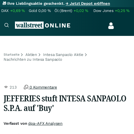
🎁 Ihre Lieblingsaktie geschenkt.
→ Jetzt Depot eröffnen
DAX
+0,69
%
Gold
0,00
%
Öl (Brent)
+0,02
%
Dow Jones
+0,25
%
Aktien
Intesa Sanpaolo Aktie
Startseite
Nachrichten zu Intesa Sanpaolo
213
0 Kommentare
JEFFERIES stuft INTESA SANPAOLO
S.P.A. auf 'Buy'
Verfasst von
dpa-AFX Analysen