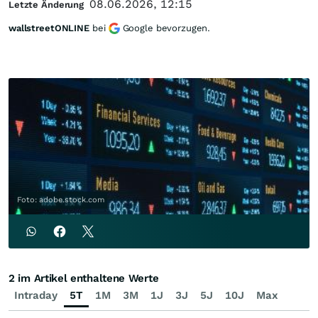
08.06.2026, 12:15
Letzte Änderung
wallstreetONLINE
bei
Google bevorzugen.
Foto: adobe.stock.com
2 im Artikel enthaltene Werte
Intraday
5T
1M
3M
1J
3J
5J
10J
Max