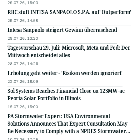
29.07.26, 15:03
RBC stuft INTESA SANPAOLO S.P.A. auf 'Outperform'
29.07.26, 14:58
Intesa Sanpaolo steigert Gewinn überraschend
29.07.26, 13:20
Tagesvorschau 29. Juli: Microsoft, Meta und Fed: Der
Mittwoch entscheidet alles
28.07.26, 14:26
Erholung geht weiter - 'Risiken werden ignoriert'
22.07.26, 18:09
Sol Systems Reaches Financial Close on 123MW-ac
Peoria Solar Portfolio in Illinois
15.07.26, 15:00
PA Stormwater Expert: USA Environmental
Solutions Announces That Expert Consultation May
Be Necessary to Comply with a NPDES Stormwater
Permit under The Clean Water Act or PA Law
10.07.26, 17:25