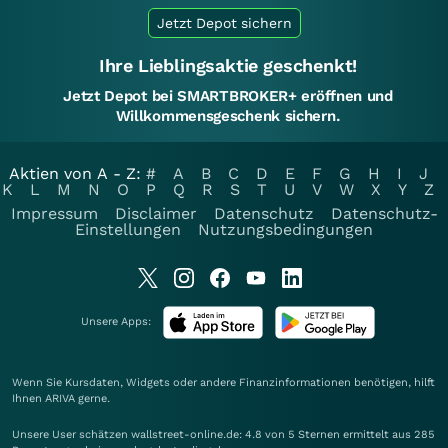
Jetzt Depot sichern
Ihre Lieblingsaktie geschenkt!
Jetzt Depot bei SMARTBROKER+ eröffnen und
Willkommensgeschenk sichern.
Aktien von A - Z:
#
A
B
C
D
E
F
G
H
I
J
K
L
M
N
O
P
Q
R
S
T
U
V
W
X
Y
Z
Impressum
Disclaimer
Datenschutz
Datenschutz-
Einstellungen
Nutzungsbedingungen
Unsere Apps:
Wenn Sie Kursdaten, Widgets oder andere Finanzinformationen benötigen, hilft
Ihnen
ARIVA
gerne.
Unsere User schätzen wallstreet-online.de: 4.8 von 5 Sternen ermittelt aus 285