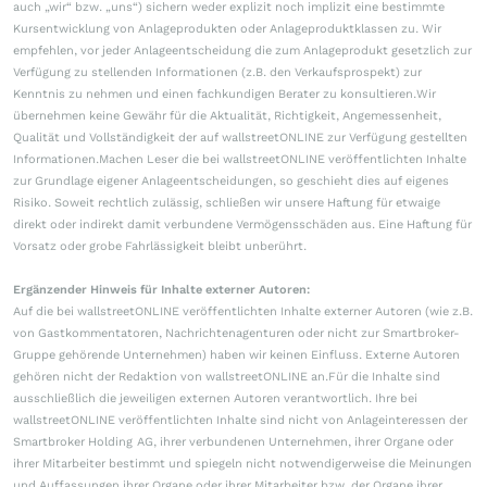
auch „wir“ bzw. „uns“) sichern weder explizit noch implizit eine bestimmte
Kursentwicklung von Anlageprodukten oder Anlageproduktklassen zu. Wir
empfehlen, vor jeder Anlageentscheidung die zum Anlageprodukt gesetzlich zur
Verfügung zu stellenden Informationen (z.B. den Verkaufsprospekt) zur
Kenntnis zu nehmen und einen fachkundigen Berater zu konsultieren.Wir
übernehmen keine Gewähr für die Aktualität, Richtigkeit, Angemessenheit,
Qualität und Vollständigkeit der auf wallstreetONLINE zur Verfügung gestellten
Informationen.Machen Leser die bei wallstreetONLINE veröffentlichten Inhalte
zur Grundlage eigener Anlageentscheidungen, so geschieht dies auf eigenes
Risiko. Soweit rechtlich zulässig, schließen wir unsere Haftung für etwaige
direkt oder indirekt damit verbundene Vermögensschäden aus. Eine Haftung für
Vorsatz oder grobe Fahrlässigkeit bleibt unberührt.
Ergänzender Hinweis für Inhalte externer Autoren:
Auf die bei wallstreetONLINE veröffentlichten Inhalte externer Autoren (wie z.B.
von Gastkommentatoren, Nachrichtenagenturen oder nicht zur Smartbroker-
Gruppe gehörende Unternehmen) haben wir keinen Einfluss. Externe Autoren
gehören nicht der Redaktion von wallstreetONLINE an.Für die Inhalte sind
ausschließlich die jeweiligen externen Autoren verantwortlich. Ihre bei
wallstreetONLINE veröffentlichten Inhalte sind nicht von Anlageinteressen der
Smartbroker Holding AG, ihrer verbundenen Unternehmen, ihrer Organe oder
ihrer Mitarbeiter bestimmt und spiegeln nicht notwendigerweise die Meinungen
und Auffassungen ihrer Organe oder ihrer Mitarbeiter bzw. der Organe ihrer