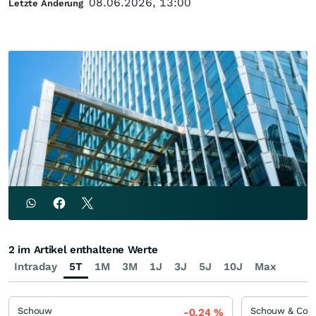
08.06.2026, 13:00
Letzte Änderung
2 im Artikel enthaltene Werte
Intraday
5T
1M
3M
1J
3J
5J
10J
Max
Schouw
-0,24
%