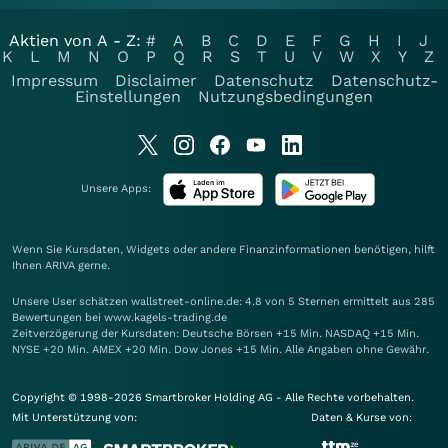
Aktien von A - Z:
#
A
B
C
D
E
F
G
H
I
J
K
L
M
N
O
P
Q
R
S
T
U
V
W
X
Y
Z
Impressum
Disclaimer
Datenschutz
Datenschutz-
Einstellungen
Nutzungsbedingungen
Unsere Apps:
Wenn Sie Kursdaten, Widgets oder andere Finanzinformationen benötigen, hilft
Ihnen
ARIVA
gerne.
Unsere User schätzen wallstreet-online.de: 4.8 von 5 Sternen ermittelt aus 285
Bewertungen bei www.kagels-trading.de
Zeitverzögerung der Kursdaten: Deutsche Börsen +15 Min. NASDAQ +15 Min.
NYSE +20 Min. AMEX +20 Min. Dow Jones +15 Min. Alle Angaben ohne Gewähr.
Copyright © 1998-2026 Smartbroker Holding AG - Alle Rechte vorbehalten.
Mit Unterstützung von:
Daten & Kurse von: