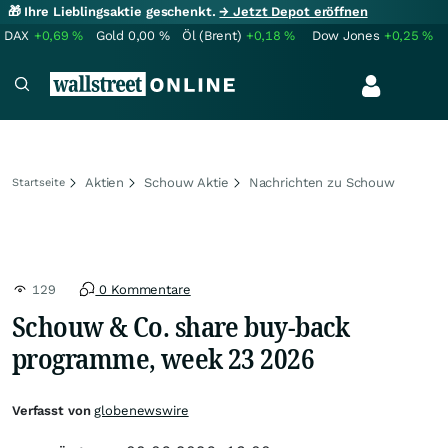
🎁 Ihre Lieblingsaktie geschenkt.
→ Jetzt Depot eröffnen
DAX
+0,69
%
Gold
0,00
%
Öl (Brent)
+0,18
%
Dow Jones
+0,25
%
Aktien
Schouw Aktie
Nachrichten zu Schouw
Startseite
129
0 Kommentare
Schouw & Co. share buy-back
programme, week 23 2026
Verfasst von
globenewswire