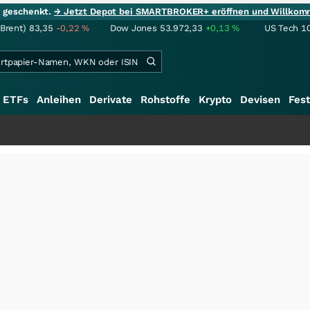
ie geschenkt.
→ Jetzt Depot bei SMARTBROKER+ eröffnen und Willkom
(Brent)
83,35
-0,22
%
Dow Jones
53.972,33
+0,13
%
US Tech 1
ETFs
Anleihen
Derivate
Rohstoffe
Krypto
Devisen
Fest