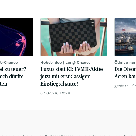
rt-Chance
Hebel-Idee | Long-Chance
Ölkrise nu
el zu teuer?
Luxus statt KI: LVMH-Aktie
Die Ölvor
hoch dürfte
jetzt mit erstklassiger
Asien ka
ten!
Einstiegschance!
gestern 19
07.07.26, 19:28