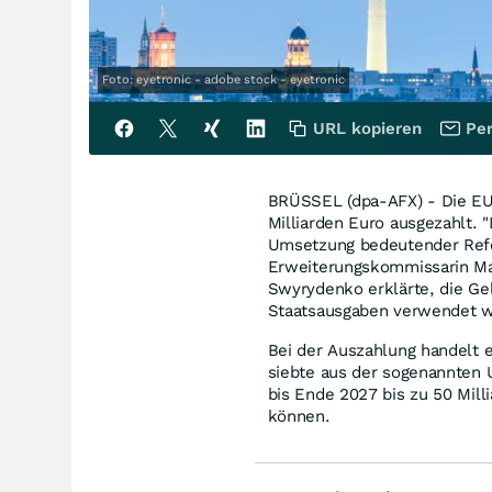
Foto: eyetronic - adobe stock - eyetronic
URL kopieren
Per
BRÜSSEL (dpa-AFX) - Die EU 
Milliarden Euro ausgezahlt.
Umsetzung bedeutender Refor
Erweiterungskommissarin Mart
Swyrydenko erklärte, die Gel
Staatsausgaben verwendet we
Bei der Auszahlung handelt 
siebte aus der sogenannten U
bis Ende 2027 bis zu 50 Mill
können.