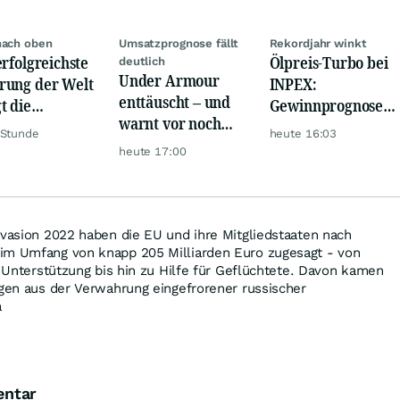
nach oben
Umsatzprognose fällt
Rekordjahr winkt
erfolgreichste
Ölpreis-Turbo bei
deutlich
Under Armour
ung der Welt
INPEX:
enttäuscht – und
t die
Gewinnprognose
warnt vor noch
urrenz ab
schießt auf
 Stunde
heute 16:03
schwächeren
Rekordhoch
heute 17:00
Geschäften
nvasion 2022 haben die EU und ihre Mitgliedstaaten nach
im Umfang von knapp 205 Milliarden Euro zugesagt - von
r Unterstützung bis hin zu Hilfe für Geflüchtete. Davon kamen
ägen aus der Verwahrung eingefrorener russischer
a
entar