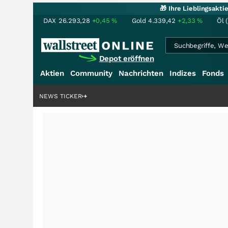
🎁 Ihre Lieblingsakt
DAX
26.293,28
+0,45
%
Gold
4.339,42
+2,33
%
Öl 
Depot eröffnen
Aktien
Community
Nachrichten
Indizes
Fonds
enstory?
+++
NEWS TICKER