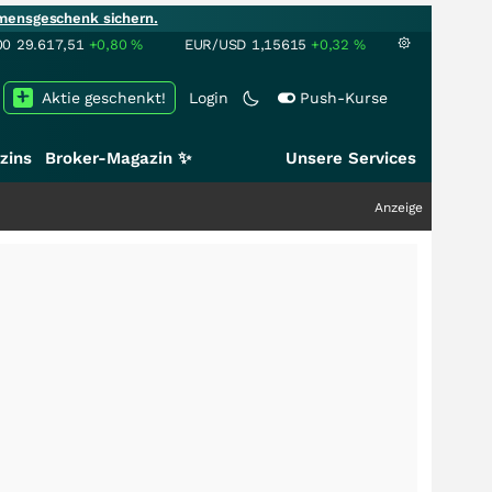
mensgeschenk sichern.
00
29.617,51
+0,80
%
EUR/USD
1,15615
+0,32
%
Aktie geschenkt!
Login
Push-Kurse
zins
Broker-Magazin ✨
Unsere Services
Anzeige