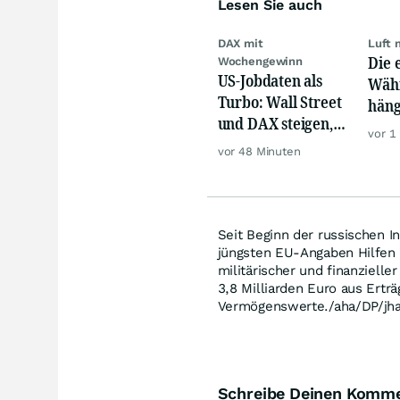
Lesen Sie auch
DAX mit
Luft 
Die 
Wochengewinn
US-Jobdaten als
Währ
Turbo: Wall Street
häng
und DAX steigen,
Konk
vor 1
Gold glänzt
vor 48 Minuten
Seit Beginn der russischen I
jüngsten EU-Angaben Hilfen 
militärischer und finanzielle
3,8 Milliarden Euro aus Ertr
Vermögenswerte./aha/DP/jh
Schreibe Deinen Komm