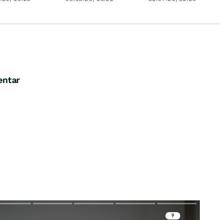
nicht daran
entar