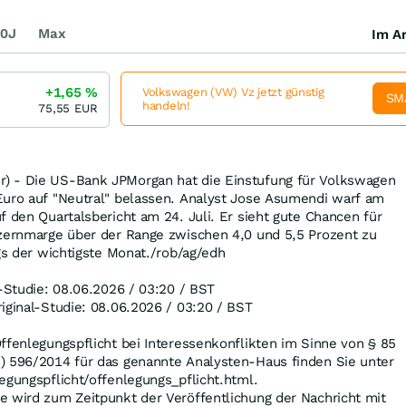
0J
Max
Im Ar
+1,65
%
Volkswagen (VW) Vz jetzt günstig
SM
handeln!
75,55
EUR
) - Die US-Bank JPMorgan hat die Einstufung für Volkswagen
Euro auf "Neutral" belassen. Analyst Jose Asumendi warf am
f den Quartalsbericht am 24. Juli. Er sieht gute Chancen für
nzernmarge über der Range zwischen 4,0 und 5,5 Prozent zu
ngs der wichtigste Monat./rob/ag/edh
l-Studie: 08.06.2026 / 03:20 / BST
iginal-Studie: 08.06.2026 / 03:20 / BST
ffenlegungspflicht bei Interessenkonflikten im Sinne von § 85
) 596/2014 für das genannte Analysten-Haus finden Sie unter
egungspflicht/offenlegungs_pflicht.html.
e wird zum Zeitpunkt der Veröffentlichung der Nachricht mit