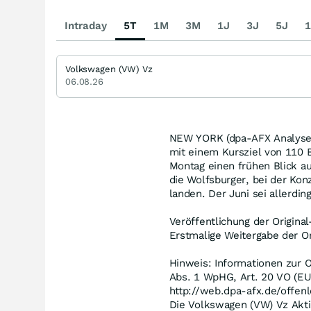
Intraday
5T
1M
3M
1J
3J
5J
1
Volkswagen (VW) Vz
06.08.26
NEW YORK (dpa-AFX Analyser
mit einem Kursziel von 110 
Montag einen frühen Blick au
die Wolfsburger, bei der Ko
landen. Der Juni sei allerdi
Veröffentlichung der Origina
Erstmalige Weitergabe der Or
Hinweis: Informationen zur O
Abs. 1 WpHG, Art. 20 VO (EU
http://web.dpa-afx.de/offenl
Die Volkswagen (VW) Vz Akti