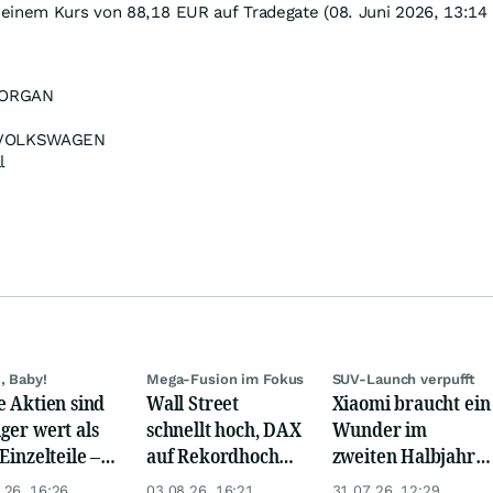
einem Kurs von 88,18
EUR
auf Tradegate (08. Juni 2026, 13:14
ORGAN
OLKSWAGEN
l
, Baby!
Mega-Fusion im Fokus
SUV-Launch verpufft
e Aktien sind
Wall Street
Xiaomi braucht ein
ger wert als
schnellt hoch, DAX
Wunder im
Einzelteile –
auf Rekordhoch
zweiten Halbjahr –
ce oder Falle?
dank Öl-Absturz
die Börse glaubt
.26, 16:26
03.08.26, 16:21
31.07.26, 12:29