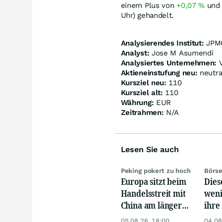
einem Plus von
+0,07
%
und 
Uhr) gehandelt.
Analysierendes Institut:
JPM
Analyst:
Jose M Asumendi
Analysiertes Unternehmen:
V
Aktieneinstufung neu:
neutra
Kursziel neu:
110
Kursziel alt:
110
Währung:
EUR
Zeitrahmen:
N/A
Lesen Sie auch
Peking pokert zu hoch
Börse
Europa sitzt beim
Dies
Handelsstreit mit
weni
China am längeren
ihre 
Hebel
Chan
05.08.26, 18:00
04.08