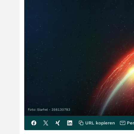
Foto: Siarhei - 356130783
URL kopieren
Per