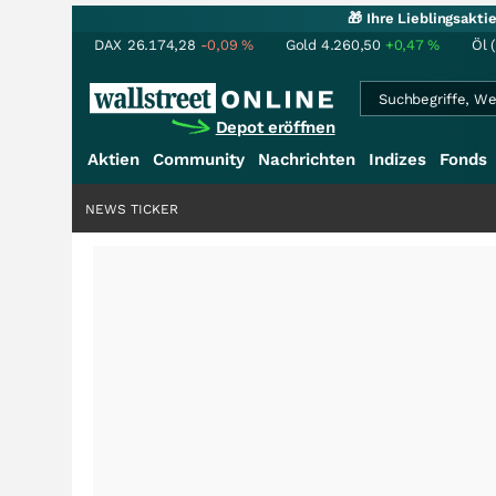
🎁 Ihre Lieblingsakt
DAX
26.174,28
-0,09
%
Gold
4.260,50
+0,47
%
Öl 
Depot eröffnen
Aktien
Community
Nachrichten
Indizes
Fonds
NEWS TICKER