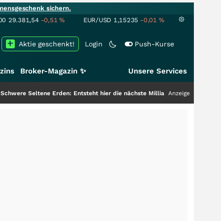
mensgeschenk sichern.
00
29.381,54
-0,51
%
EUR/USD
1,15235
-0,01
%
Aktie geschenkt!
Login
Push-Kurse
zins
Broker-Magazin ✨
Unsere Services
e Erden: Entsteht hier die nächste Milliardenstory?
+++
Anzeige