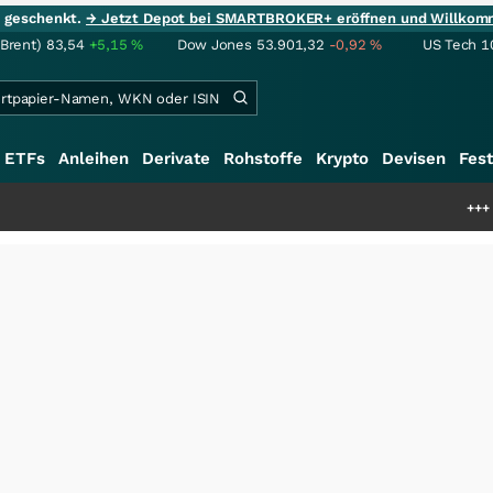
ie geschenkt.
→ Jetzt Depot bei SMARTBROKER+ eröffnen und Willkom
(Brent)
83,54
+5,15
%
Dow Jones
53.901,32
-0,92
%
US Tech 1
ETFs
Anleihen
Derivate
Rohstoffe
Krypto
Devisen
Fest
+++
Schwere Selten