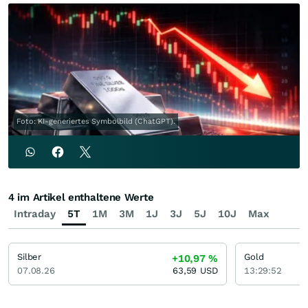
Foto: KI-generiertes Symbolbild (ChatGPT).
4 im Artikel enthaltene Werte
Intraday
5T
1M
3M
1J
3J
5J
10J
Max
Silber
Gold
+10,97
%
07.08.26
63,59
USD
13:29:52