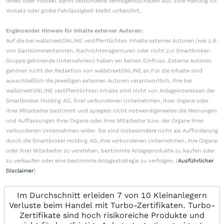
direkt oder indirekt damit verbundene Vermögensschäden aus. Eine Haftung für
Vorsatz oder grobe Fahrlässigkeit bleibt unberührt.
Ergänzender Hinweis für Inhalte externer Autoren:
Auf die bei wallstreetONLINE veröffentlichten Inhalte externer Autoren (wie z.B.
von Gastkommentatoren, Nachrichtenagenturen oder nicht zur Smartbroker-
Gruppe gehörende Unternehmen) haben wir keinen Einfluss. Externe Autoren
gehören nicht der Redaktion von wallstreetONLINE an.Für die Inhalte sind
ausschließlich die jeweiligen externen Autoren verantwortlich. Ihre bei
wallstreetONLINE veröffentlichten Inhalte sind nicht von Anlageinteressen der
Smartbroker Holding AG, ihrer verbundenen Unternehmen, ihrer Organe oder
ihrer Mitarbeiter bestimmt und spiegeln nicht notwendigerweise die Meinungen
und Auffassungen ihrer Organe oder ihrer Mitarbeiter bzw. der Organe ihrer
verbundenen Unternehmen wider. Sie sind insbesondere nicht als Aufforderung
durch die Smartbroker Holding AG, ihre verbundenen Unternehmen, ihre Organe
oder ihrer Mitarbeiter zu verstehen, bestimmte Anlageprodukte zu kaufen oder
zu verkaufen oder eine bestimmte Anlagestrategie zu verfolgen. (
Ausführlicher
Disclaimer
)
Im Durchschnitt erleiden 7 von 10 Kleinanlegern
Verluste beim Handel mit Turbo-Zertifikaten. Turbo-
Zertifikate sind hoch risikoreiche Produkte und