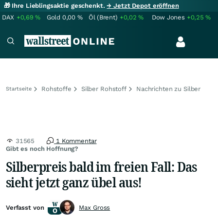
🎁 Ihre Lieblingsaktie geschenkt.
→ Jetzt Depot eröffnen
DAX
+0,69
%
Gold
0,00
%
Öl (Brent)
+0,02
%
Dow Jones
+0,25
%
Rohstoffe
Silber Rohstoff
Nachrichten zu Silber
Startseite
31565
1 Kommentar
Gibt es noch Hoffnung?
Silberpreis bald im freien Fall: Das
sieht jetzt ganz übel aus!
Verfasst von
Max Gross