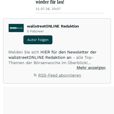
wieder für lau!
21.07.26, 20:07
wallstreetONLINE Redaktion
0
Follower
Autor folgen
Melden Sie sich
HIER für den Newsletter der
wallstreetONLINE Redaktion an
- alle Top-
Themen der Börsenwoche im Überblick!
Mehr anzeigen
Verpassen Sie kein wichtiges Anleger-Thema!
Für
Beiträge auf diesem journalistischen Channel ist
RSS-Feed abonnieren
die Chefredaktion der wallstreetONLINE
Redaktion verantwortlich.
Die Fachjournalisten
der wallstreetONLINE Redaktion berichten hier
mit ihren Kolleginnen und Kollegen aus den
Partnerredaktionen exklusiv, fundiert,
ausgewogen sowie unabhängig für den Anleger.
Die Zentralredaktion recherchiert intensiv, um