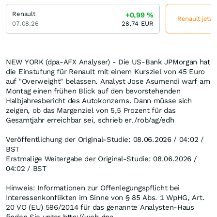
Renault
+0,99
%
Renault jetzt
07.08.26
28,74
EUR
NEW YORK (dpa-AFX Analyser) - Die US-Bank JPMorgan hat
die Einstufung für Renault mit einem Kursziel von 45 Euro
auf "Overweight" belassen. Analyst Jose Asumendi warf am
Montag einen frühen Blick auf den bevorstehenden
Halbjahresbericht des Autokonzerns. Dann müsse sich
zeigen, ob das Margenziel von 5,5 Prozent für das
Gesamtjahr erreichbar sei, schrieb er./rob/ag/edh
Veröffentlichung der Original-Studie: 08.06.2026 / 04:02 /
BST
Erstmalige Weitergabe der Original-Studie: 08.06.2026 /
04:02 / BST
Hinweis: Informationen zur Offenlegungspflicht bei
Interessenkonflikten im Sinne von § 85 Abs. 1 WpHG, Art.
20 VO (EU) 596/2014 für das genannte Analysten-Haus