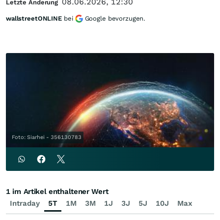
08.06.2026, 12:30
Letzte Änderung
wallstreetONLINE
bei
Google bevorzugen.
Foto: Siarhei - 356130783
1 im Artikel enthaltener Wert
Intraday
5T
1M
3M
1J
3J
5J
10J
Max