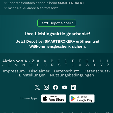
✅ Jederzeit einfach handeln beim
SMARTBROKER+
✅ mehr als 25 Jahre Marktpräsenz
Jetzt Depot sichern
Ihre Lieblingsaktie geschenkt!
Jetzt Depot bei SMARTBROKER+ eröffnen und
Willkommensgeschenk sichern.
Aktien von A - Z:
#
A
B
C
D
E
F
G
H
I
J
K
L
M
N
O
P
Q
R
S
T
U
V
W
X
Y
Z
Impressum
Disclaimer
Datenschutz
Datenschutz-
Einstellungen
Nutzungsbedingungen
Unsere Apps: