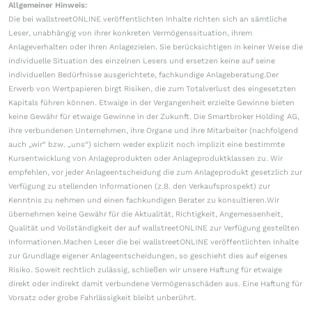
Allgemeiner Hinweis:
Die bei wallstreetONLINE veröffentlichten Inhalte richten sich an sämtliche
Leser, unabhängig von ihrer konkreten Vermögenssituation, ihrem
Anlageverhalten oder ihren Anlagezielen. Sie berücksichtigen in keiner Weise die
individuelle Situation des einzelnen Lesers und ersetzen keine auf seine
individuellen Bedürfnisse ausgerichtete, fachkundige Anlageberatung.Der
Erwerb von Wertpapieren birgt Risiken, die zum Totalverlust des eingesetzten
Kapitals führen können. Etwaige in der Vergangenheit erzielte Gewinne bieten
keine Gewähr für etwaige Gewinne in der Zukunft. Die Smartbroker Holding AG,
ihre verbundenen Unternehmen, ihre Organe und ihre Mitarbeiter (nachfolgend
auch „wir“ bzw. „uns“) sichern weder explizit noch implizit eine bestimmte
Kursentwicklung von Anlageprodukten oder Anlageproduktklassen zu. Wir
empfehlen, vor jeder Anlageentscheidung die zum Anlageprodukt gesetzlich zur
Verfügung zu stellenden Informationen (z.B. den Verkaufsprospekt) zur
Kenntnis zu nehmen und einen fachkundigen Berater zu konsultieren.Wir
übernehmen keine Gewähr für die Aktualität, Richtigkeit, Angemessenheit,
Qualität und Vollständigkeit der auf wallstreetONLINE zur Verfügung gestellten
Informationen.Machen Leser die bei wallstreetONLINE veröffentlichten Inhalte
zur Grundlage eigener Anlageentscheidungen, so geschieht dies auf eigenes
Risiko. Soweit rechtlich zulässig, schließen wir unsere Haftung für etwaige
direkt oder indirekt damit verbundene Vermögensschäden aus. Eine Haftung für
Vorsatz oder grobe Fahrlässigkeit bleibt unberührt.