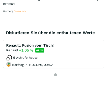
erneut
Werbung
Disclaimer
Diskutieren Sie über die enthaltenen Werte
Knock-Out-Suche
Optionsschein-Suche
Renault: Fusion vom Tisch!
Zertifikate-Suche
+1,05
%
Renault
Aktie
5 Aufrufe heute
Karthag-o 19.04.26, 09:52