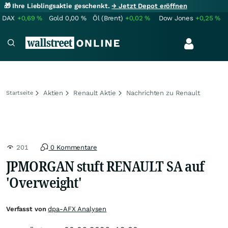
🎁 Ihre Lieblingsaktie geschenkt.
→ Jetzt Depot eröffnen
DAX
+0,69
%
Gold
0,00
%
Öl (Brent)
+0,02
%
Dow Jones
+0,25
%
Aktien
Renault Aktie
Nachrichten zu Renault
Startseite
201
0 Kommentare
JPMORGAN stuft RENAULT SA auf
'Overweight'
Verfasst von
dpa-AFX Analysen