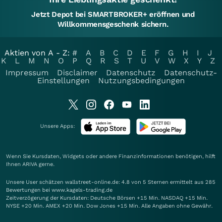
Jetzt Depot bei SMARTBROKER+ eröffnen und
Willkommensgeschenk sichern.
Aktien von A - Z:
#
A
B
C
D
E
F
G
H
I
J
K
L
M
N
O
P
Q
R
S
T
U
V
W
X
Y
Z
Impressum
Disclaimer
Datenschutz
Datenschutz-
Einstellungen
Nutzungsbedingungen
Unsere Apps:
Wenn Sie Kursdaten, Widgets oder andere Finanzinformationen benötigen, hilft
Ihnen
ARIVA
gerne.
Unsere User schätzen wallstreet-online.de: 4.8 von 5 Sternen ermittelt aus 285
Bewertungen bei www.kagels-trading.de
Zeitverzögerung der Kursdaten: Deutsche Börsen +15 Min. NASDAQ +15 Min.
NYSE +20 Min. AMEX +20 Min. Dow Jones +15 Min. Alle Angaben ohne Gewähr.