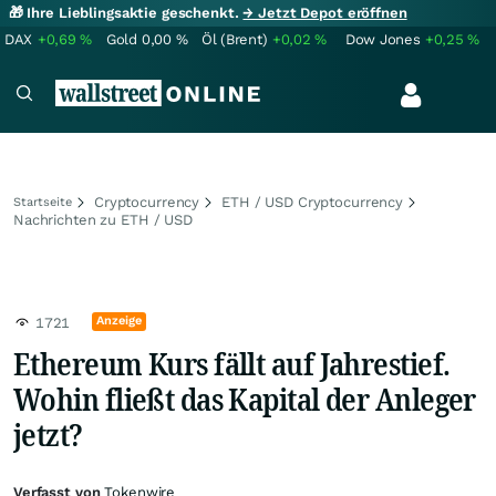
🎁 Ihre Lieblingsaktie geschenkt.
→ Jetzt Depot eröffnen
DAX
+0,69
%
Gold
0,00
%
Öl (Brent)
+0,02
%
Dow Jones
+0,25
%
Cryptocurrency
ETH / USD Cryptocurrency
Startseite
Nachrichten zu ETH / USD
Anzeige
1721
Ethereum Kurs fällt auf Jahrestief.
Wohin fließt das Kapital der Anleger
jetzt?
Verfasst von
Tokenwire