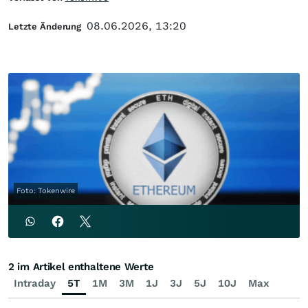
08.06.2026, 13:20
Letzte Änderung
Foto: Tokenwire
2 im Artikel enthaltene Werte
Intraday
5T
1M
3M
1J
3J
5J
10J
Max