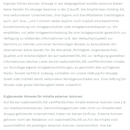
Kapitals führen können. Etwaige in der Vergangenheit erzielte Gewinne bieten
keine Gewähr für etwaige Gewinne in der Zukunft. Die Smartbroker Holding AG,
ihre verbundenen Unternehmen, ihre Organe und ihre Mitarbeiter (nachfolgend
auch „wir“ bzw. „uns“) sichern weder explizit noch implizit eine bestimmte
Kursentwicklung von Anlageprodukten oder Anlageproduktklassen zu. Wir
empfehlen, vor jeder Anlageentscheidung die zum Anlageprodukt gesetzlich zur
Verfügung zu stellenden Informationen (z.B. den Verkaufsprospekt) zur
Kenntnis zu nehmen und einen fachkundigen Berater zu konsultieren.Wir
übernehmen keine Gewähr für die Aktualität, Richtigkeit, Angemessenheit,
Qualität und Vollständigkeit der auf wallstreetONLINE zur Verfügung gestellten
Informationen.Machen Leser die bei wallstreetONLINE veröffentlichten Inhalte
zur Grundlage eigener Anlageentscheidungen, so geschieht dies auf eigenes
Risiko. Soweit rechtlich zulässig, schließen wir unsere Haftung für etwaige
direkt oder indirekt damit verbundene Vermögensschäden aus. Eine Haftung für
Vorsatz oder grobe Fahrlässigkeit bleibt unberührt.
Ergänzender Hinweis für Inhalte externer Autoren:
Auf die bei wallstreetONLINE veröffentlichten Inhalte externer Autoren (wie z.B.
von Gastkommentatoren, Nachrichtenagenturen oder nicht zur Smartbroker-
Gruppe gehörende Unternehmen) haben wir keinen Einfluss. Externe Autoren
gehören nicht der Redaktion von wallstreetONLINE an.Für die Inhalte sind
ausschließlich die jeweiligen externen Autoren verantwortlich. Ihre bei