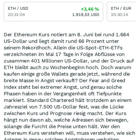
ETH / USD
ETH / EUR
+3,46
%
20:31:04
1.919,53
USD
20:30:14
Der Ethereum Kurs notiert am 8. Juni bei rund 1.664
US-Dollar und liegt damit rund 66 Prozent unter
seinem Rekordhoch. Allein die US-Spot-ETH-ETFs
verzeichneten im Mai 17 Tage in Folge Abflüsse von
zusammen 401 Millionen US-Dollar, und der Druck auf
ETH bleibt auch zu Wochenbeginn hoch. Doch warum
kaufen einige große Wallets gerade jetzt, während die
breite Masse in Angst verkauft? Der Fear and Greed
Index steht bei extremer Angst, und genau solche
Phasen haben in der Vergangenheit oft Tiefpunkte
markiert. Standard Chartered hält trotzdem an einem
Jahresziel von 7.500 US-Dollar fest, was die Lücke
zwischen Kurs und Prognose riesig macht. Der Kurs
hängt nun davon ab, welche Adressen sich bewegen,
solange die Furcht die Preise unten hält. Wer den
Ethereum Kurs verstehen will, muss verstehen, wie sich
Anleger in genau solchen Angstphasen verhalten.