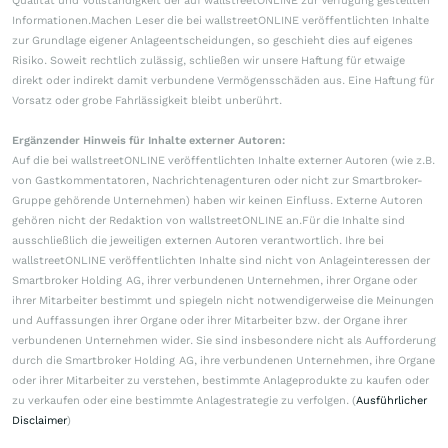
Qualität und Vollständigkeit der auf wallstreetONLINE zur Verfügung gestellten
Informationen.Machen Leser die bei wallstreetONLINE veröffentlichten Inhalte
zur Grundlage eigener Anlageentscheidungen, so geschieht dies auf eigenes
Risiko. Soweit rechtlich zulässig, schließen wir unsere Haftung für etwaige
direkt oder indirekt damit verbundene Vermögensschäden aus. Eine Haftung für
Vorsatz oder grobe Fahrlässigkeit bleibt unberührt.
Ergänzender Hinweis für Inhalte externer Autoren:
Auf die bei wallstreetONLINE veröffentlichten Inhalte externer Autoren (wie z.B.
von Gastkommentatoren, Nachrichtenagenturen oder nicht zur Smartbroker-
Gruppe gehörende Unternehmen) haben wir keinen Einfluss. Externe Autoren
gehören nicht der Redaktion von wallstreetONLINE an.Für die Inhalte sind
ausschließlich die jeweiligen externen Autoren verantwortlich. Ihre bei
wallstreetONLINE veröffentlichten Inhalte sind nicht von Anlageinteressen der
Smartbroker Holding AG, ihrer verbundenen Unternehmen, ihrer Organe oder
ihrer Mitarbeiter bestimmt und spiegeln nicht notwendigerweise die Meinungen
und Auffassungen ihrer Organe oder ihrer Mitarbeiter bzw. der Organe ihrer
verbundenen Unternehmen wider. Sie sind insbesondere nicht als Aufforderung
durch die Smartbroker Holding AG, ihre verbundenen Unternehmen, ihre Organe
oder ihrer Mitarbeiter zu verstehen, bestimmte Anlageprodukte zu kaufen oder
zu verkaufen oder eine bestimmte Anlagestrategie zu verfolgen. (
Ausführlicher
Disclaimer
)