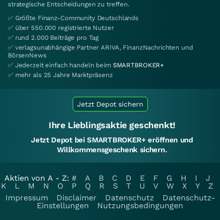
strategische Entscheidungen zu treffen.
✅ Größte Finanz-Community Deutschlands
✅ über 550.000 registrierte Nutzer
✅ rund 2.000 Beiträge pro Tag
✅ verlagsunabhängige Partner ARIVA, FinanzNachrichten und
BörsenNews
✅ Jederzeit einfach handeln beim
SMARTBROKER+
✅ mehr als 25 Jahre Marktpräsenz
Jetzt Depot sichern
Ihre Lieblingsaktie geschenkt!
Jetzt Depot bei SMARTBROKER+ eröffnen und
Willkommensgeschenk sichern.
Aktien von A - Z:
#
A
B
C
D
E
F
G
H
I
J
K
L
M
N
O
P
Q
R
S
T
U
V
W
X
Y
Z
Impressum
Disclaimer
Datenschutz
Datenschutz-
Einstellungen
Nutzungsbedingungen