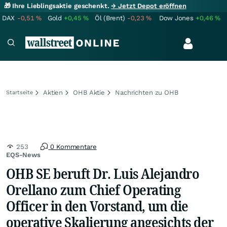
🎁 Ihre Lieblingsaktie geschenkt.
→ Jetzt Depot eröffnen
DAX
-0,51
%
Gold
+0,45
%
Öl (Brent)
-0,23
%
Dow Jones
+0,46
%
Aktien
OHB Aktie
Nachrichten zu OHB
Startseite
253
0 Kommentare
EQS-News
OHB SE beruft Dr. Luis Alejandro
Orellano zum Chief Operating
Officer in den Vorstand, um die
operative Skalierung angesichts der