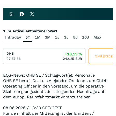
1 im Artikel enthaltener Wert
Intraday
5T
1M
3M
1J
3J
5J
10J
Max
OHB
+10,15
%
OHB jetzt gün
07:57:56
242,25
EUR
EQS-News: OHB SE / Schlagwort(e): Personalie
OHB SE beruft Dr. Luis Alejandro Orellano zum Chief
Operating Officer in den Vorstand, um die operative
Skalierung angesichts der steigenden Nachfrage auf
dem europ. Raumfahrtmarkt voranzutreiben
08.06.2026 / 13:30 CET/CEST
Für den Inhalt der Mitteilung ist der Emittent /