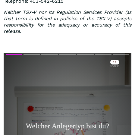
Telephone: 403-542-6215
Neither
TSX-V
nor
its
Regulation
Services
Provider
(as
that
term
is
defined
in
policies of
the
TSX-V) accepts
responsibility for the adequacy or accuracy of this
release
.
Skip
Skip