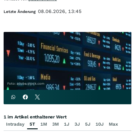
08.06.2026, 13:45
Letzte Änderung
Foto: adobe.stock.com
1 im Artikel enthaltener Wert
Intraday
5T
1M
3M
1J
3J
5J
10J
Max