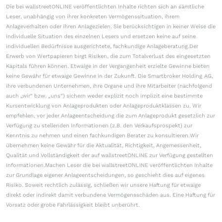
Die bei wallstreetONLINE veröffentlichten Inhalte richten sich an sämtliche
Leser, unabhängig von ihrer konkreten Vermögenssituation, ihrem
Anlageverhalten oder ihren Anlagezielen. Sie berücksichtigen in keiner Weise die
individuelle Situation des einzelnen Lesers und ersetzen keine auf seine
individuellen Bedürfnisse ausgerichtete, fachkundige Anlageberatung.Der
Erwerb von Wertpapieren birgt Risiken, die zum Totalverlust des eingesetzten
Kapitals führen können. Etwaige in der Vergangenheit erzielte Gewinne bieten
keine Gewähr für etwaige Gewinne in der Zukunft. Die Smartbroker Holding AG,
ihre verbundenen Unternehmen, ihre Organe und ihre Mitarbeiter (nachfolgend
auch „wir“ bzw. „uns“) sichern weder explizit noch implizit eine bestimmte
Kursentwicklung von Anlageprodukten oder Anlageproduktklassen zu. Wir
empfehlen, vor jeder Anlageentscheidung die zum Anlageprodukt gesetzlich zur
Verfügung zu stellenden Informationen (z.B. den Verkaufsprospekt) zur
Kenntnis zu nehmen und einen fachkundigen Berater zu konsultieren.Wir
übernehmen keine Gewähr für die Aktualität, Richtigkeit, Angemessenheit,
Qualität und Vollständigkeit der auf wallstreetONLINE zur Verfügung gestellten
Informationen.Machen Leser die bei wallstreetONLINE veröffentlichten Inhalte
zur Grundlage eigener Anlageentscheidungen, so geschieht dies auf eigenes
Risiko. Soweit rechtlich zulässig, schließen wir unsere Haftung für etwaige
direkt oder indirekt damit verbundene Vermögensschäden aus. Eine Haftung für
Vorsatz oder grobe Fahrlässigkeit bleibt unberührt.