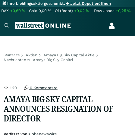
🎁 Ihre Lieblingsaktie geschenkt.
→ Jetzt Depot eröffnen
DAX
+0,69
%
Gold
0,00
%
Öl (Brent)
+0,02
%
Dow Jones
+0,25
%
Aktien
Amaya Big Sky Capital Aktie
Startseite
Nachrichten zu Amaya Big Sky Capital
129
0 Kommentare
AMAYA BIG SKY CAPITAL
ANNOUNCES RESIGNATION OF
DIRECTOR
Verfasst von
globenewswire