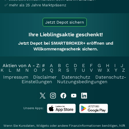
✅ mehr als 25 Jahre Marktpräsenz
Jetzt Depot sichern
Ihre Lieblingsaktie geschenkt!
Jetzt Depot bei SMARTBROKER+ eröffnen und
Willkommensgeschenk sichern.
Aktien von A - Z:
#
A
B
C
D
E
F
G
H
I
J
K
L
M
N
O
P
Q
R
S
T
U
V
W
X
Y
Z
Impressum
Disclaimer
Datenschutz
Datenschutz-
Einstellungen
Nutzungsbedingungen
Unsere Apps:
Wenn Sie Kursdaten, Widgets oder andere Finanzinformationen benötigen, hilft