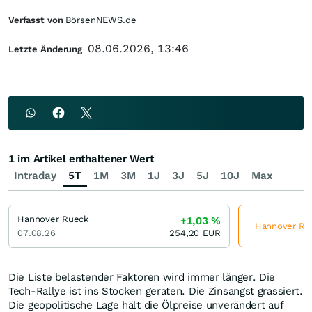
Verfasst von
BörsenNEWS.de
08.06.2026, 13:46
Letzte Änderung
1 im Artikel enthaltener Wert
Intraday
5T
1M
3M
1J
3J
5J
10J
Max
Hannover Rueck
+1,03
%
Hannover Rue
07.08.26
254,20
EUR
Die Liste belastender Faktoren wird immer länger. Die
Tech-Rallye ist ins Stocken geraten. Die Zinsangst grassiert.
Die geopolitische Lage hält die Ölpreise unverändert auf