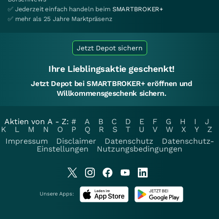
✅ Jederzeit einfach handeln beim
SMARTBROKER+
✅ mehr als 25 Jahre Marktpräsenz
Jetzt Depot sichern
Ihre Lieblingsaktie geschenkt!
Jetzt Depot bei SMARTBROKER+ eröffnen und
Willkommensgeschenk sichern.
Aktien von A - Z:
#
A
B
C
D
E
F
G
H
I
J
K
L
M
N
O
P
Q
R
S
T
U
V
W
X
Y
Z
Impressum
Disclaimer
Datenschutz
Datenschutz-
Einstellungen
Nutzungsbedingungen
Unsere Apps: