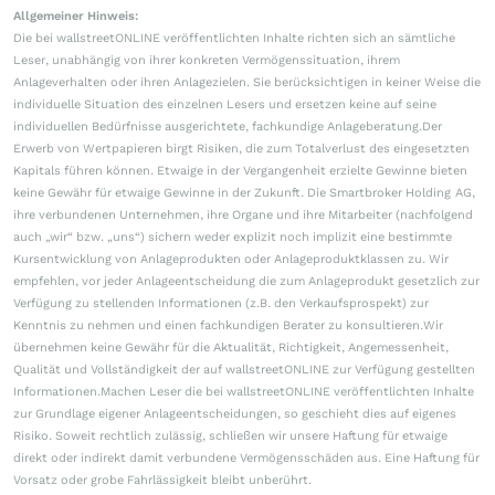
Allgemeiner Hinweis:
Die bei wallstreetONLINE veröffentlichten Inhalte richten sich an sämtliche
Leser, unabhängig von ihrer konkreten Vermögenssituation, ihrem
Anlageverhalten oder ihren Anlagezielen. Sie berücksichtigen in keiner Weise die
individuelle Situation des einzelnen Lesers und ersetzen keine auf seine
individuellen Bedürfnisse ausgerichtete, fachkundige Anlageberatung.Der
Erwerb von Wertpapieren birgt Risiken, die zum Totalverlust des eingesetzten
Kapitals führen können. Etwaige in der Vergangenheit erzielte Gewinne bieten
keine Gewähr für etwaige Gewinne in der Zukunft. Die Smartbroker Holding AG,
ihre verbundenen Unternehmen, ihre Organe und ihre Mitarbeiter (nachfolgend
auch „wir“ bzw. „uns“) sichern weder explizit noch implizit eine bestimmte
Kursentwicklung von Anlageprodukten oder Anlageproduktklassen zu. Wir
empfehlen, vor jeder Anlageentscheidung die zum Anlageprodukt gesetzlich zur
Verfügung zu stellenden Informationen (z.B. den Verkaufsprospekt) zur
Kenntnis zu nehmen und einen fachkundigen Berater zu konsultieren.Wir
übernehmen keine Gewähr für die Aktualität, Richtigkeit, Angemessenheit,
Qualität und Vollständigkeit der auf wallstreetONLINE zur Verfügung gestellten
Informationen.Machen Leser die bei wallstreetONLINE veröffentlichten Inhalte
zur Grundlage eigener Anlageentscheidungen, so geschieht dies auf eigenes
Risiko. Soweit rechtlich zulässig, schließen wir unsere Haftung für etwaige
direkt oder indirekt damit verbundene Vermögensschäden aus. Eine Haftung für
Vorsatz oder grobe Fahrlässigkeit bleibt unberührt.