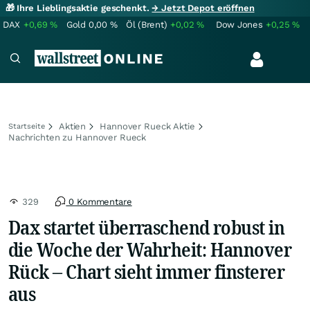
🎁 Ihre Lieblingsaktie geschenkt.
→ Jetzt Depot eröffnen
DAX
+0,69
%
Gold
0,00
%
Öl (Brent)
+0,02
%
Dow Jones
+0,25
%
Aktien
Hannover Rueck Aktie
Startseite
Nachrichten zu Hannover Rueck
329
0 Kommentare
Dax startet überraschend robust in
die Woche der Wahrheit: Hannover
Rück – Chart sieht immer finsterer
aus