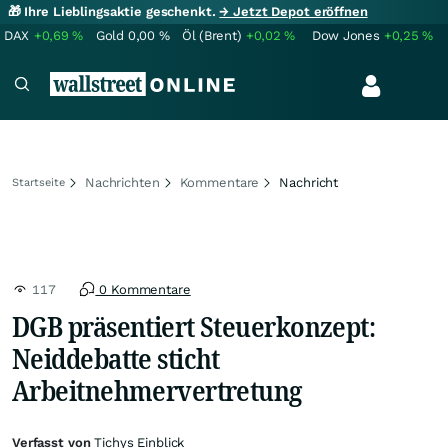
🎁 Ihre Lieblingsaktie geschenkt.
→ Jetzt Depot eröffnen
DAX
+0,69
%
Gold
0,00
%
Öl (Brent)
+0,02
%
Dow Jones
+0,25
%
Nachrichten
Kommentare
Nachricht
Startseite
117
0 Kommentare
DGB präsentiert Steuerkonzept:
Neiddebatte sticht
Arbeitnehmervertretung
Verfasst von
Tichys Einblick