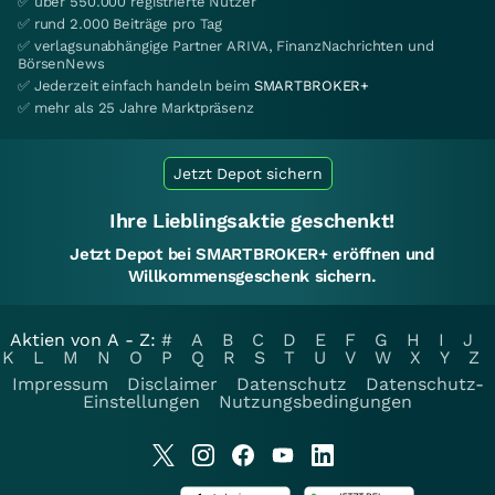
✅ über 550.000 registrierte Nutzer
✅ rund 2.000 Beiträge pro Tag
✅ verlagsunabhängige Partner ARIVA, FinanzNachrichten und
BörsenNews
✅ Jederzeit einfach handeln beim
SMARTBROKER+
✅ mehr als 25 Jahre Marktpräsenz
Jetzt Depot sichern
Ihre Lieblingsaktie geschenkt!
Jetzt Depot bei SMARTBROKER+ eröffnen und
Willkommensgeschenk sichern.
Aktien von A - Z:
#
A
B
C
D
E
F
G
H
I
J
K
L
M
N
O
P
Q
R
S
T
U
V
W
X
Y
Z
Impressum
Disclaimer
Datenschutz
Datenschutz-
Einstellungen
Nutzungsbedingungen