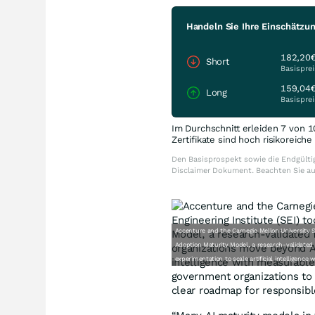
Handeln Sie Ihre Einschätzun
182,20
Short
Basisprei
159,04
Long
Basisprei
Im Durchschnitt erleiden 7 von 1
Zertifikate sind hoch risikoreich
Den Basisprospekt sowie die Endgültig
Disclaimer Dokument. Beachten Sie a
Accenture and the Carnegie Mellon University S
Adoption Maturity Model, a research-validated
experimentation to scale artificial intelligenc
government organizations to a
clear roadmap for responsibl