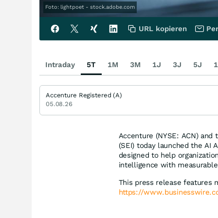
Foto: lightpoet - stock.adobe.com
URL kopieren
Per
Intraday
5T
1M
3M
1J
3J
5J
1
Accenture Registered (A)
05.08.26
Accenture (NYSE: ACN) and 
(SEI) today launched the AI 
designed to help organizatio
intelligence with measurabl
This press release features 
https://www.businesswire