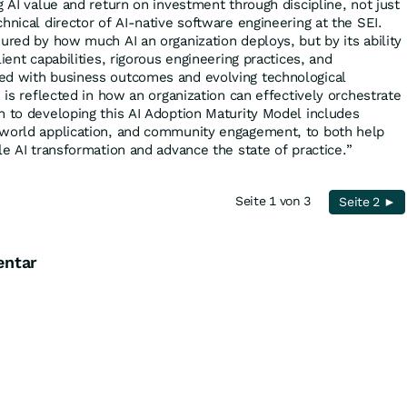
g AI value and return on investment through discipline, not just
chnical director of AI-native software engineering at the SEI.
ured by how much AI an organization deploys, but by its ability
ient capabilities, rigorous engineering practices, and
ed with business outcomes and evolving technological
s is reflected in how an organization can effectively orchestrate
h to developing this AI Adoption Maturity Model includes
-world application, and community engagement, to both help
le AI transformation and advance the state of practice.”
Seite 1 von 3
Seite 2 ►
entar