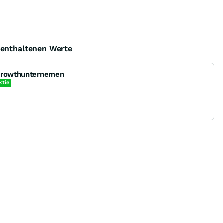
e enthaltenen Werte
 Growthunternemen
ktie