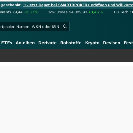
ie geschenkt.
→ Jetzt Depot bei SMARTBROKER+ eröffnen und Willkom
(Brent)
79,44
+0,82
%
Dow Jones
54.399,93
+0,46
%
US Tech 1
ETFs
Anleihen
Derivate
Rohstoffe
Krypto
Devisen
Fest