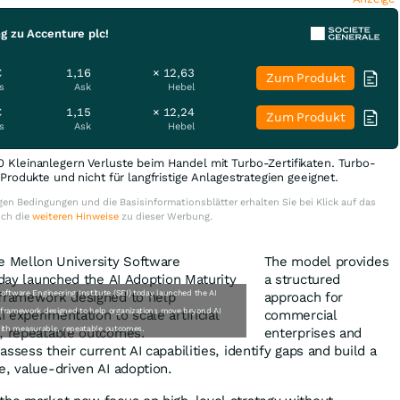
g zu Accenture plc!
€
1,16
× 12,63
Zum Produkt
s
Ask
Hebel
€
1,15
× 12,24
Zum Produkt
s
Ask
Hebel
0 Kleinanlegern Verluste beim Handel mit Turbo-Zertifikaten. Turbo-
e Produkte und nicht für langfristige Anlagestrategien geeignet.
en Bedingungen und die Basisinformationsblätter erhalten Sie bei Klick auf das
uch die
weiteren Hinweise
zu dieser Werbung.
The model provides
a structured
oftware Engineering Institute (SEI) today launched the AI
approach for
 framework designed to help organizations move beyond AI
commercial
e with measurable, repeatable outcomes.
enterprises and
ssess their current AI capabilities, identify gaps and build a
e, value-driven AI adoption.