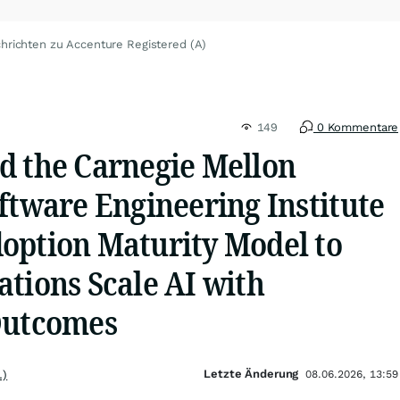
hrichten zu Accenture Registered (A)
149
0 Kommentare
d the Carnegie Mellon
ftware Engineering Institute
option Maturity Model to
tions Scale AI with
Outcomes
Letzte Änderung
.)
08.06.2026, 13:59