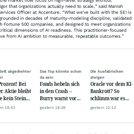
 the market now focus on high-level strategy without
igor that organizations actually need to scale,” said Manish
ervices Officer at Accenture. “What we’ve built with the SEI is
 grounded in decades of maturity-modeling discipline, validated
th Fortune 500 companies, and designed to meet organizations
ritical dimensions of AI readiness. This practitioner-focused
e from AI ambition to measurable, repeatable outcomes.”
ett abgedrehter
Das Top könnte schon
Die Ausfallrisiken
el
da sein
steigen
Prozent! Bei
Fonds hebeln sich
Oracle vor dem KI-
er Aktie bleibt
in den Crash –
Bankrott? So
e kein Stein
Burry warnt vor
schlimm war es
dem anderen!
einem Absturz wie
noch nie!
rn 19:43
gestern 18:29
gestern 12:13
1987