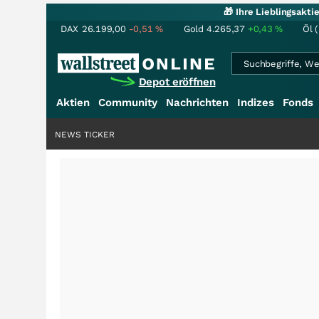
🎁 Ihre Lieblingsakt
DAX
26.199,00
-0,51
%
Gold
4.265,37
+0,43
%
Öl 
Depot eröffnen
Aktien
Community
Nachrichten
Indizes
Fonds
NEWS TICKER