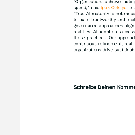
"Organizations achieve lastin
speed,” said
Ipek Ozkaya
, te
“True AI maturity is not meas
to build trustworthy and resil
governance approaches align
realities. AI adoption succes
these practices. Our approac
continuous refinement, real
organizations drive sustainab
Schreibe Deinen Komm