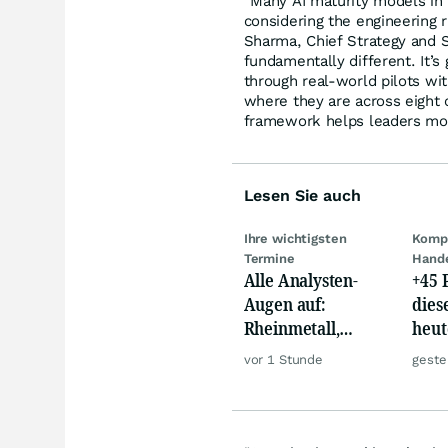
“Many AI maturity models in
considering the engineering r
Sharma, Chief Strategy and S
fundamentally different. It’s
through real-world pilots wi
where they are across eight c
framework helps leaders mov
Lesen Sie auch
Ihre wichtigsten
Kompl
Termine
Hand
Alle Analysten-
+45 
Augen auf:
dies
Rheinmetall,
heut
Deutsche Telekom,
auf 
vor 1 Stunde
geste
Siemens, Airbnb &
Lyft