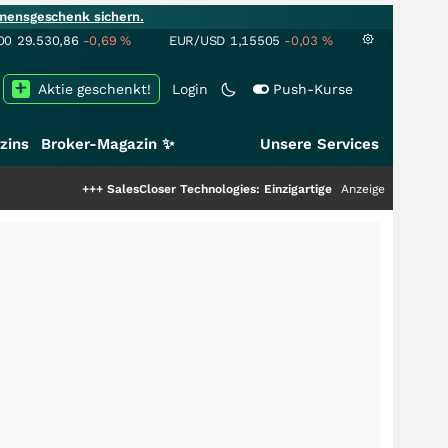
mensgeschenk sichern.
00
29.530,86
-0,69
%
EUR/USD
1,15505
-0,03
%
Aktie geschenkt!
Login
Push-Kurse
zins
Broker-Magazin ✨
Unsere Services
+++
SalesCloser Technologies: Einzigartige Leistung zieht die Top-Dogs an!
Anzeige
++