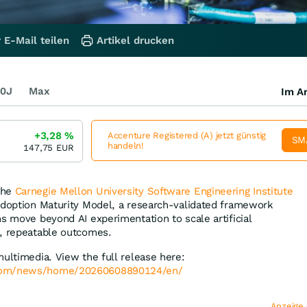
 E-Mail teilen
Artikel drucken
0J
Max
Im Ar
+3,28
%
Accenture Registered (A) jetzt günstig
SM
handeln!
147,75
EUR
the
Carnegie Mellon University Software Engineering Institute
Adoption Maturity Model, a research-validated framework
ns move beyond AI experimentation to scale artificial
e, repeatable outcomes.
multimedia. View the full release here:
.com/news/home/20260608890124/en/
Anzeige