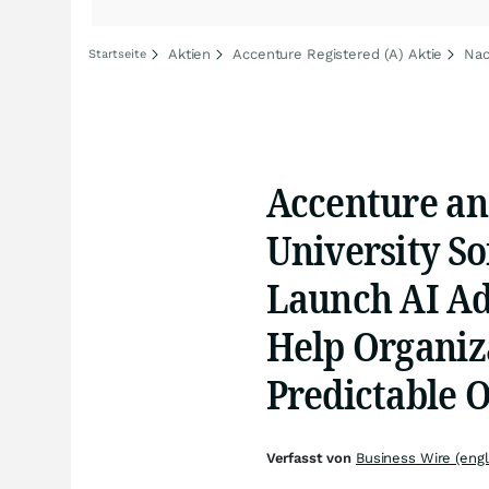
Aktien
Accenture Registered (A) Aktie
Nac
Startseite
Accenture an
University So
Launch AI Ad
Help Organiza
Predictable 
Verfasst von
Business Wire (engl