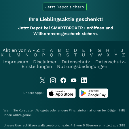
Jetzt Depot sichern
Ihre Lieblingsaktie geschenkt!
Jetzt Depot bei SMARTBROKER+ eröffnen und
Willkommensgeschenk sichern.
Aktien von A - Z:
#
A
B
C
D
E
F
G
H
I
J
K
L
M
N
O
P
Q
R
S
T
U
V
W
X
Y
Z
Impressum
Disclaimer
Datenschutz
Datenschutz-
Einstellungen
Nutzungsbedingungen
Unsere Apps:
Wenn Sie Kursdaten, Widgets oder andere Finanzinformationen benötigen, hilft
Ihnen
ARIVA
gerne.
Unsere User schätzen wallstreet-online.de: 4.8 von 5 Sternen ermittelt aus 285