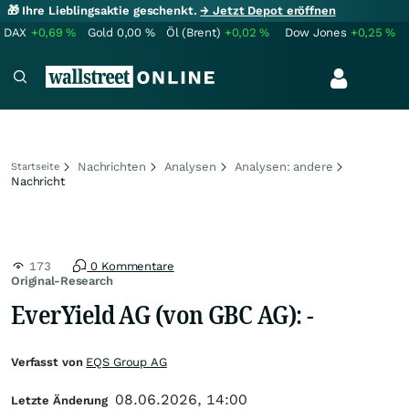
🎁 Ihre Lieblingsaktie geschenkt.
→ Jetzt Depot eröffnen
DAX
+0,69
%
Gold
0,00
%
Öl (Brent)
+0,02
%
Dow Jones
+0,25
%
Nachrichten
Analysen
Analysen: andere
Startseite
Nachricht
173
0 Kommentare
Original-Research
EverYield AG (von GBC AG): -
Verfasst von
EQS Group AG
08.06.2026, 14:00
Letzte Änderung