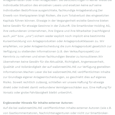
Anlageverhalten oder ihren Anlagezielen. Sie berücksichtigen in keiner Weise die
individuelle Situation des einzelnen Lesers und ersetzen keine auf seine
individuellen Bedürfnisse ausgerichtete, fachkundige Anlageberatung.Der
Erwerb von Wertpapieren birgt Risiken, die zum Totalverlust des eingesetzten
Kapitals führen können. Etwaige in der Vergangenheit erzielte Gewinne bieten
keine Gewähr für etwaige Gewinne in der Zukunft. Die Smartbroker Holding AG,
ihre verbundenen Unternehmen, ihre Organe und ihre Mitarbeiter (nachfolgend
auch „wir“ bzw. „uns“) sichern weder explizit noch implizit eine bestimmte
Kursentwicklung von Anlageprodukten oder Anlageproduktklassen zu. Wir
empfehlen, vor jeder Anlageentscheidung die zum Anlageprodukt gesetzlich zur
Verfügung zu stellenden Informationen (z.B. den Verkaufsprospekt) zur
Kenntnis zu nehmen und einen fachkundigen Berater zu konsultieren.Wir
übernehmen keine Gewähr für die Aktualität, Richtigkeit, Angemessenheit,
Qualität und Vollständigkeit der auf wallstreetONLINE zur Verfügung gestellten
Informationen.Machen Leser die bei wallstreetONLINE veröffentlichten Inhalte
zur Grundlage eigener Anlageentscheidungen, so geschieht dies auf eigenes
Risiko. Soweit rechtlich zulässig, schließen wir unsere Haftung für etwaige
direkt oder indirekt damit verbundene Vermögensschäden aus. Eine Haftung für
Vorsatz oder grobe Fahrlässigkeit bleibt unberührt.
Ergänzender Hinweis für Inhalte externer Autoren:
Auf die bei wallstreetONLINE veröffentlichten Inhalte externer Autoren (wie z.B.
von Gastkommentatoren, Nachrichtenagenturen oder nicht zur Smartbroker-