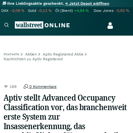
🎁 Ihre Lieblingsaktie geschenkt.
→ Jetzt Depot eröffnen
DAX
-0,09
%
Gold
-0,12
%
Öl (Brent)
+4,94
%
Dow Jones
-0,92
%
Aktien
Aptiv Registered Aktie
Startseite
Nachrichten zu Aptiv Registered
169
0 Kommentare
Aptiv stellt Advanced Occupancy
Classification vor, das branchenweit
erste System zur
Insassenerkennung, das