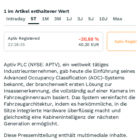
1 im Artikel enthaltener Wert
Intraday
5T
1M
3M
1J
3J
5J
10J
Max
Aptiv Registered
-20,88
%
Aptiv Registe
22:28:35
40,20
EUR
Aptiv PLC (NYSE: APTV), ein weltweit tätiges
Industrieunternehmen, gab heute die Einführung seines
Advanced Occupancy Classification (AOC)-Systems
bekannt, der branchenweit ersten Lösung zur
Insassenerkennung, die vollständig auf einer Kamera im
Fahrzeuginnenraum basiert. Das System vereinfacht die
Fahrzeugarchitektur, indem es herkömmliche, in die
Sitze integrierte Hardware überflüssig macht und
gleichzeitig eine Kabinenintelligenz der nächsten
Generation ermöglicht.
Diese Pressemitteilung enthält multimediale Inhalte.