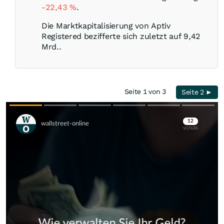
-22,43
%
.
Die Marktkapitalisierung von Aptiv
Registered bezifferte sich zuletzt auf 9,42
Mrd..
Seite 1 von 3
Seite 2 ►
Skip