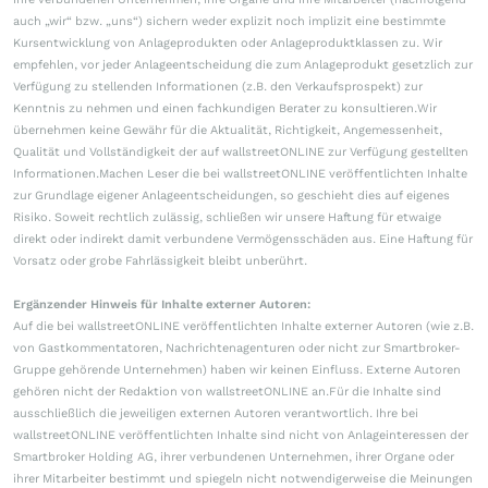
auch „wir“ bzw. „uns“) sichern weder explizit noch implizit eine bestimmte
Kursentwicklung von Anlageprodukten oder Anlageproduktklassen zu. Wir
empfehlen, vor jeder Anlageentscheidung die zum Anlageprodukt gesetzlich zur
Verfügung zu stellenden Informationen (z.B. den Verkaufsprospekt) zur
Kenntnis zu nehmen und einen fachkundigen Berater zu konsultieren.Wir
übernehmen keine Gewähr für die Aktualität, Richtigkeit, Angemessenheit,
Qualität und Vollständigkeit der auf wallstreetONLINE zur Verfügung gestellten
Informationen.Machen Leser die bei wallstreetONLINE veröffentlichten Inhalte
zur Grundlage eigener Anlageentscheidungen, so geschieht dies auf eigenes
Risiko. Soweit rechtlich zulässig, schließen wir unsere Haftung für etwaige
direkt oder indirekt damit verbundene Vermögensschäden aus. Eine Haftung für
Vorsatz oder grobe Fahrlässigkeit bleibt unberührt.
Ergänzender Hinweis für Inhalte externer Autoren:
Auf die bei wallstreetONLINE veröffentlichten Inhalte externer Autoren (wie z.B.
von Gastkommentatoren, Nachrichtenagenturen oder nicht zur Smartbroker-
Gruppe gehörende Unternehmen) haben wir keinen Einfluss. Externe Autoren
gehören nicht der Redaktion von wallstreetONLINE an.Für die Inhalte sind
ausschließlich die jeweiligen externen Autoren verantwortlich. Ihre bei
wallstreetONLINE veröffentlichten Inhalte sind nicht von Anlageinteressen der
Smartbroker Holding AG, ihrer verbundenen Unternehmen, ihrer Organe oder
ihrer Mitarbeiter bestimmt und spiegeln nicht notwendigerweise die Meinungen