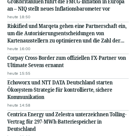
Großbritannien führt die FMCG-Inflation in Europa
an – NIQ stellt neues Inflationsbarometer vor
heute 18:50
Riskified und Marqeta gehen eine Partnerschaft ein,
um die Autorisierungsentscheidungen von
Kartenausstellern zu optimieren und die Zahl der
fälschlichen Ablehnungen zu reduzieren
heute 16:00
Corpay Cross-Border zum offiziellen FX-Partner von
Ultimate Sevens ernannt
heute 15:55
Echoworx und NTT DATA Deutschland starten
Ökosystem-Strategie für kontrollierte, sichere
Kommunikation
heute 14:58
Centrica Energy und Zelestra unterzeichnen Tolling-
Vertrag für 297-MWh-Batteriespeicher in
Deutschland