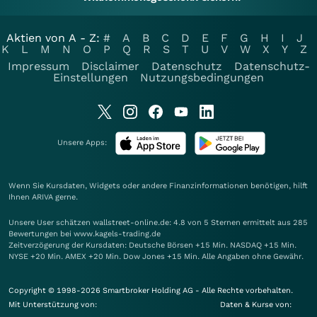
Aktien von A - Z:
#
A
B
C
D
E
F
G
H
I
J
K
L
M
N
O
P
Q
R
S
T
U
V
W
X
Y
Z
Impressum
Disclaimer
Datenschutz
Datenschutz-
Einstellungen
Nutzungsbedingungen
Unsere Apps:
Wenn Sie Kursdaten, Widgets oder andere Finanzinformationen benötigen, hilft
Ihnen
ARIVA
gerne.
Unsere User schätzen wallstreet-online.de: 4.8 von 5 Sternen ermittelt aus 285
Bewertungen bei www.kagels-trading.de
Zeitverzögerung der Kursdaten: Deutsche Börsen +15 Min. NASDAQ +15 Min.
NYSE +20 Min. AMEX +20 Min. Dow Jones +15 Min. Alle Angaben ohne Gewähr.
Copyright © 1998-2026 Smartbroker Holding AG - Alle Rechte vorbehalten.
Mit Unterstützung von:
Daten & Kurse von: