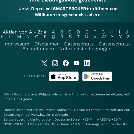
Jetzt Depot bei SMARTBROKER+ eröffnen und
Willkommensgeschenk sichern.
Aktien von A - Z:
#
A
B
C
D
E
F
G
H
I
J
K
L
M
N
O
P
Q
R
S
T
U
V
W
X
Y
Z
Impressum
Disclaimer
Datenschutz
Datenschutz-
Einstellungen
Nutzungsbedingungen
Unsere Apps:
Wenn Sie Kursdaten, Widgets oder andere Finanzinformationen benötigen, hilft
Ihnen
ARIVA
gerne.
Unsere User schätzen wallstreet-online.de: 4.8 von 5 Sternen ermittelt aus 285
Bewertungen bei www.kagels-trading.de
Zeitverzögerung der Kursdaten: Deutsche Börsen +15 Min. NASDAQ +15 Min.
NYSE +20 Min. AMEX +20 Min. Dow Jones +15 Min. Alle Angaben ohne Gewähr.