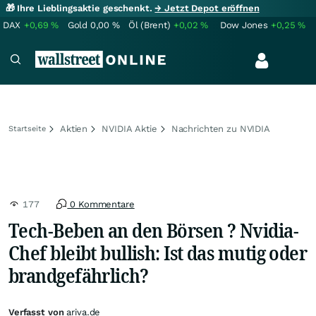
🎁 Ihre Lieblingsaktie geschenkt.
→ Jetzt Depot eröffnen
DAX
+0,69
%
Gold
0,00
%
Öl (Brent)
+0,02
%
Dow Jones
+0,25
%
Aktien
NVIDIA Aktie
Nachrichten zu NVIDIA
Startseite
177
0 Kommentare
Tech-Beben an den Börsen ? Nvidia-
Chef bleibt bullish: Ist das mutig oder
brandgefährlich?
Verfasst von
ariva.de