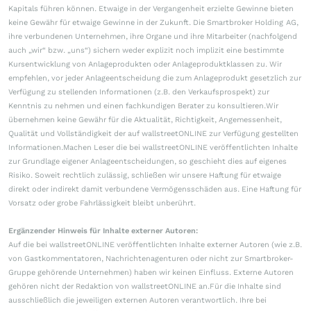
Kapitals führen können. Etwaige in der Vergangenheit erzielte Gewinne bieten
keine Gewähr für etwaige Gewinne in der Zukunft. Die Smartbroker Holding AG,
ihre verbundenen Unternehmen, ihre Organe und ihre Mitarbeiter (nachfolgend
auch „wir“ bzw. „uns“) sichern weder explizit noch implizit eine bestimmte
Kursentwicklung von Anlageprodukten oder Anlageproduktklassen zu. Wir
empfehlen, vor jeder Anlageentscheidung die zum Anlageprodukt gesetzlich zur
Verfügung zu stellenden Informationen (z.B. den Verkaufsprospekt) zur
Kenntnis zu nehmen und einen fachkundigen Berater zu konsultieren.Wir
übernehmen keine Gewähr für die Aktualität, Richtigkeit, Angemessenheit,
Qualität und Vollständigkeit der auf wallstreetONLINE zur Verfügung gestellten
Informationen.Machen Leser die bei wallstreetONLINE veröffentlichten Inhalte
zur Grundlage eigener Anlageentscheidungen, so geschieht dies auf eigenes
Risiko. Soweit rechtlich zulässig, schließen wir unsere Haftung für etwaige
direkt oder indirekt damit verbundene Vermögensschäden aus. Eine Haftung für
Vorsatz oder grobe Fahrlässigkeit bleibt unberührt.
Ergänzender Hinweis für Inhalte externer Autoren:
Auf die bei wallstreetONLINE veröffentlichten Inhalte externer Autoren (wie z.B.
von Gastkommentatoren, Nachrichtenagenturen oder nicht zur Smartbroker-
Gruppe gehörende Unternehmen) haben wir keinen Einfluss. Externe Autoren
gehören nicht der Redaktion von wallstreetONLINE an.Für die Inhalte sind
ausschließlich die jeweiligen externen Autoren verantwortlich. Ihre bei