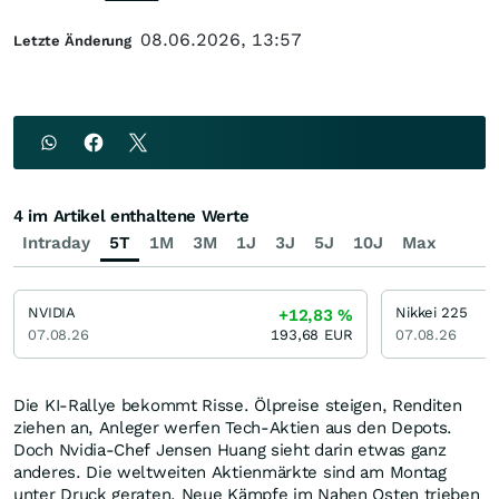
08.06.2026, 13:57
Letzte Änderung
4 im Artikel enthaltene Werte
Intraday
5T
1M
3M
1J
3J
5J
10J
Max
NVIDIA
Nikkei 225
+12,83
%
07.08.26
193,68
EUR
07.08.26
Die KI-Rallye bekommt Risse. Ölpreise steigen, Renditen
ziehen an, Anleger werfen Tech-Aktien aus den Depots.
Doch Nvidia-Chef Jensen Huang sieht darin etwas ganz
anderes. Die weltweiten Aktienmärkte sind am Montag
unter Druck geraten. Neue Kämpfe im Nahen Osten trieben