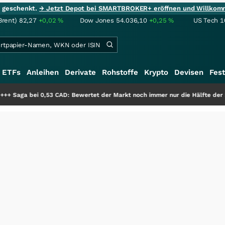
ie geschenkt.
→ Jetzt Depot bei SMARTBROKER+ eröffnen und Willkom
Brent)
82,27
+0,02
%
Dow Jones
54.036,10
+0,25
%
US Tech 1
ETFs
Anleihen
Derivate
Rohstoffe
Krypto
Devisen
Fest
53 CAD: Bewertet der Markt noch immer nur die Hälfte der Story?
+++