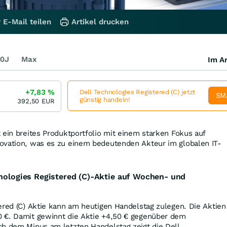
 E-Mail teilen
Artikel drucken
0J
Max
Im Ar
+7,83
%
Dell Technologies Registered (C) jetzt
SM
günstig handeln!
392,50
EUR
 ein breites Produktportfolio mit einem starken Fokus auf
ovation, was es zu einem bedeutenden Akteur im globalen IT-
hnologies Registered (C)-Aktie auf Wochen- und
ered (C) Aktie kann am heutigen Handelstag zulegen. Die Aktien
0
€
. Damit gewinnt die Aktie +4,50
€
gegenüber dem
ch dem Minus am letzten Handelstag zeigt die Dell