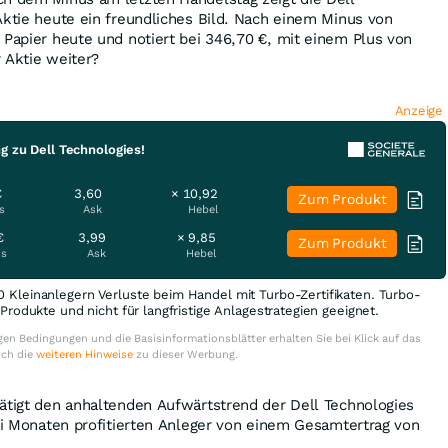
Aktie heute ein freundliches Bild. Nach einem Minus von
 Papier heute und notiert bei 346,70
€
, mit einem Plus von
r Aktie weiter?
Anzeige
g zu Dell Technologies!
€
3,60
× 10,92
Zum Produkt
s
Ask
Hebel
€
3,99
× 9,85
Zum Produkt
is
Ask
Hebel
0 Kleinanlegern Verluste beim Handel mit Turbo-Zertifikaten. Turbo-
e Produkte und nicht für langfristige Anlagestrategien geeignet.
en Bedingungen und die Basisinformationsblätter erhalten Sie bei Klick auf das
uch die
weiteren Hinweise
zu dieser Werbung.
ätigt den anhaltenden Aufwärtstrend der Dell Technologies
rei Monaten profitierten Anleger von einem Gesamtertrag von