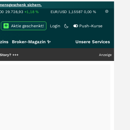
mensgeschenk sichern.
00
29.728,93
+1,18
%
EUR/USD
1,15587
0,00
%
Aktie geschenkt!
Login
Push-Kurse
zins
Broker-Magazin ✨
Unsere Services
Anzeige