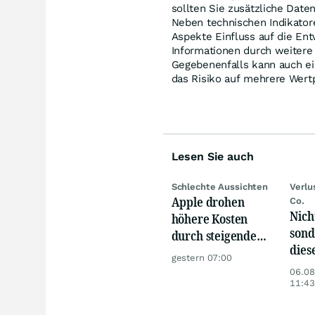
sollten Sie zusätzliche Daten
Neben technischen Indikato
Aspekte Einfluss auf die En
Informationen durch weitere
Gegebenenfalls kann auch ein
das Risiko auf mehrere Wertp
Lesen Sie auch
Schlechte Aussichten
Verlu
Apple drohen
Co.
Nich
höhere Kosten
sond
durch steigende
dies
Speicherchip-
gestern 07:00
sorg
Preise
06.08
Ärge
11:43