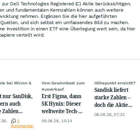
 zur Dell Technologies Registered (C) Aktie berücksichtigen.
ren und fundamentalen Kennzahlen können auch weitere
twicklung nehmen. Ergänzen Sie die hier aufgeführten
 Quellen, und sich selbst ein umfassendes Bild zu machen.
e Investition in einen ETF eine Überlegung wert sein, da hier
apiere verteilt wird.
ste bei Micron &
Vom Gewinnbeat zum
Höhepunkt erreicht?
Sandisk liefert
Ausverkauf
t nur SanDisk,
Erst Figma, dann
starke Zahlen –
ern auch
SK Hynix: Dieser
doch die Aktie
e Zahlen
weltweite Tech-
kassiert eine
06.08.26, 07:31
en jetzt für
Crash vernichtet
Abfuhr
.26,
1
06.08.26, 10:14
r!
Milliarden
Kommentar