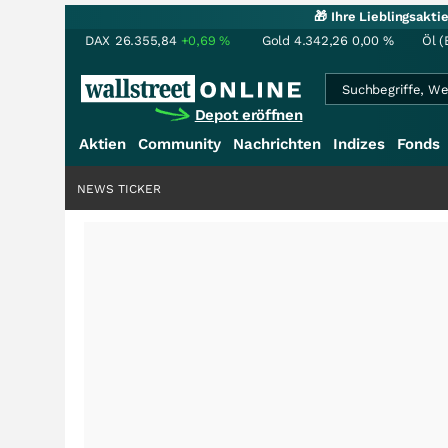
🎁 Ihre Lieblingsakt
DAX
26.355,84
+0,69
%
Gold
4.342,26
0,00
%
Öl (
Depot eröffnen
Aktien
Community
Nachrichten
Indizes
Fonds
NEWS TICKER
+++
Saga bei 0,