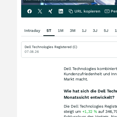
URL kopieren
Per
Intraday
5T
1M
3M
1J
3J
5J
1
Dell Technologies Registered (C)
07.08.26
Dell Technologies kombiniert
Kundenzufriedenheit und Inn
Markt macht.
Wie hat sich die Dell Tec
Monatssicht entwickelt?
Die Dell Technologies Regist
steigt um
+1,32
%
auf 346,7
Schlusskurs des Vortags. Na