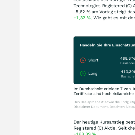
Technologies Registered (C) 
-5,82
%
am Vortag steigt das
+1,32
%
. Wie geht es mit de
Handeln Sie Ihre Einschätzun
488,67
Short
Basisprei
413,30
Long
Basispre
Im Durchschnitt erleiden 7 von 1
Zertifikate sind hoch risikoreich
Den Basisprospekt sowie die Endgültig
Disclaimer Dokument. Beachten Sie a
Der heutige Kursanstieg best
Registered (C) Aktie. Seit d
+168,39
%
.