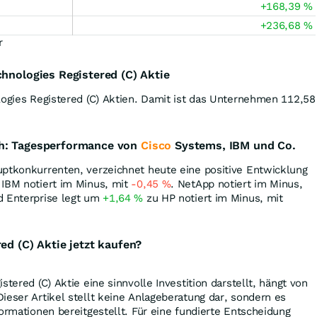
+168,39
%
+236,68
%
r
chnologies Registered (C) Aktie
logies Registered (C) Aktien. Damit ist das Unternehmen 112,58
ch: Tagesperformance von
Cisco
Systems, IBM und Co.
uptkonkurrenten, verzeichnet heute eine positive Entwicklung
. IBM notiert im Minus, mit
-0,45
%
. NetApp notiert im Minus,
d Enterprise legt um
+1,64
%
zu HP notiert im Minus, mit
ed (C) Aktie jetzt kaufen?
stered (C) Aktie eine sinnvolle Investition darstellt, hängt von
ieser Artikel stellt keine Anlageberatung dar, sondern es
formationen bereitgestellt. Für eine fundierte Entscheidung