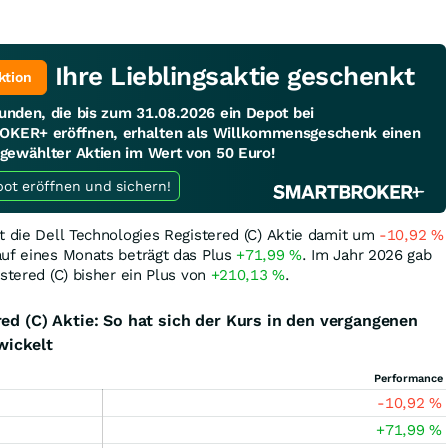
Ihre Lieblingsaktie geschenkt
ktion
unden, die bis zum 31.08.2026 ein Depot bei
KER+ eröffnen, erhalten als Willkommensgeschenk einen
sgewählter Aktien im Wert von 50 Euro!
Jetzt Depot eröffnen und sichern!
t die Dell Technologies Registered (C) Aktie damit um
-10,92
%
auf eines Monats beträgt das Plus
+71,99
%
. Im Jahr 2026 gab
stered (C) bisher ein Plus von
+210,13
%
.
red (C) Aktie: So hat sich der Kurs in den vergangenen
ickelt
Performance
-10,92
%
+71,99
%