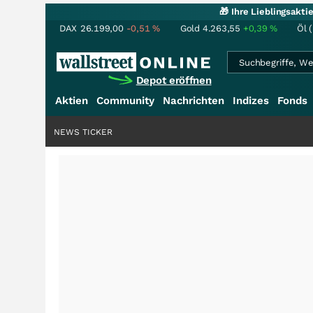
🎁 Ihre Lieblingsakt
DAX
26.199,00
-0,51
%
Gold
4.263,55
+0,39
%
Öl 
Depot eröffnen
Aktien
Community
Nachrichten
Indizes
Fonds
NEWS TICKER