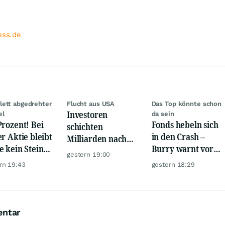
ess.de
ett abgedrehter
Flucht aus USA
Das Top könnte schon
Investoren
el
da sein
Prozent! Bei
Fonds hebeln sich
schichten
er Aktie bleibt
in den Crash –
Milliarden nach
e kein Stein
Burry warnt vor
Europa um
gestern 19:00
dem anderen!
einem Absturz wie
rn 19:43
gestern 18:29
1987
entar