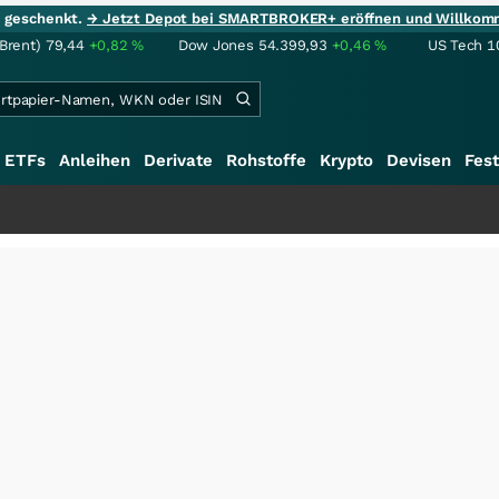
ie geschenkt.
→ Jetzt Depot bei SMARTBROKER+ eröffnen und Willkom
(Brent)
79,44
+0,82
%
Dow Jones
54.399,93
+0,46
%
US Tech 1
ETFs
Anleihen
Derivate
Rohstoffe
Krypto
Devisen
Fest