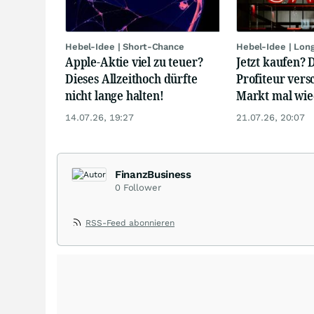
Hebel-Idee | Short-Chance
Hebel-Idee | Lon
Apple-Aktie viel zu teuer?
Jetzt kaufen? 
Dieses Allzeithoch dürfte
Profiteur vers
nicht lange halten!
Markt mal wied
14.07.26, 19:27
21.07.26, 20:07
FinanzBusiness
0
Follower
RSS-Feed abonnieren