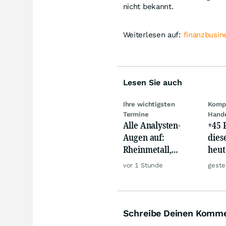
nicht bekannt.
Weiterlesen auf:
finanzbusin
Lesen Sie auch
Ihre wichtigsten
Kompl
Termine
Hand
Alle Analysten-
+45 
Augen auf:
dies
Rheinmetall,
heut
Deutsche Telekom,
auf 
vor 1 Stunde
geste
Siemens, Airbnb &
Lyft
Schreibe Deinen Komm