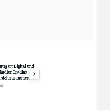
uttgart Digital und
Mythos und die Folgen: Bafin
Cum
ändler Tradias
rät zu digitalen
Ren
n sich zusammen
Feuerwehrübungen
Sel
:00
gestern 11:45
gest