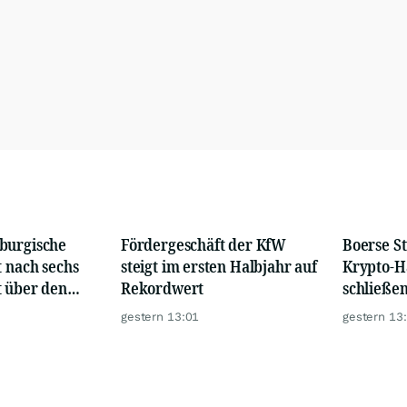
burgische
Fördergeschäft der KfW
Boerse St
t nach sechs
steigt im ersten Halbjahr auf
Krypto-H
t über den
Rekordwert
schließe
gestern 13:01
gestern 13