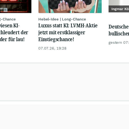
Ingmar Kö
g-Chance
Hebel-Idee | Long-Chance
Diesen KI-
Luxus statt KI: LVMH-Aktie
Deutsche
chleudert der
jetzt mit erstklassiger
bullisch
er für lau!
Einstiegschance!
gestern 07
07.07.26, 19:28