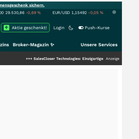
mensgeschenk sichern.
00
29.530,86
-0,69
%
EUR/USD
1,15492
-0,05
%
Aktie geschenkt!
Login
Push-Kurse
zins
Broker-Magazin ✨
Unsere Services
+++
SalesCloser Technologies: Einzigartige Leistung zieht die Top-Dogs an!
Anzeige