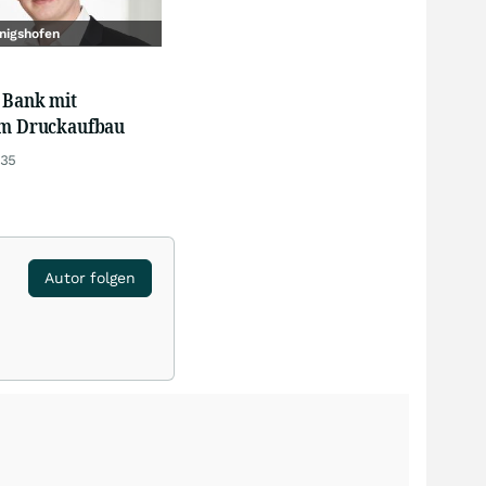
nigshofen
 Bank mit
em Druckaufbau
:35
Autor folgen