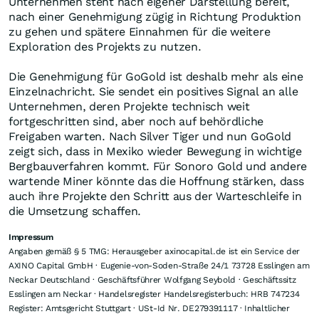
Unternehmen steht nach eigener Darstellung bereit,
nach einer Genehmigung zügig in Richtung Produktion
zu gehen und spätere Einnahmen für die weitere
Exploration des Projekts zu nutzen.
Die Genehmigung für GoGold ist deshalb mehr als eine
Einzelnachricht. Sie sendet ein positives Signal an alle
Unternehmen, deren Projekte technisch weit
fortgeschritten sind, aber noch auf behördliche
Freigaben warten. Nach Silver Tiger und nun GoGold
zeigt sich, dass in Mexiko wieder Bewegung in wichtige
Bergbauverfahren kommt. Für Sonoro Gold und andere
wartende Miner könnte das die Hoffnung stärken, dass
auch ihre Projekte den Schritt aus der Warteschleife in
die Umsetzung schaffen.
Impressum
Angaben gemäß § 5 TMG: Herausgeber axinocapital.de ist ein Service der
AXINO Capital GmbH · Eugenie-von-Soden-Straße 24/1 73728 Esslingen am
Neckar Deutschland · Geschäftsführer Wolfgang Seybold · Geschäftssitz
Esslingen am Neckar · Handelsregister Handelsregisterbuch: HRB 747234
Register: Amtsgericht Stuttgart · USt-Id Nr. DE279391117 · Inhaltlicher