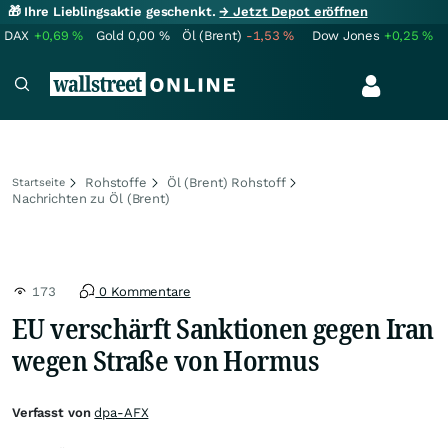
🎁 Ihre Lieblingsaktie geschenkt.
→ Jetzt Depot eröffnen
DAX
+0,69
%
Gold
0,00
%
Öl (Brent)
-1,53
%
Dow Jones
+0,25
%
Rohstoffe
Öl (Brent) Rohstoff
Startseite
Nachrichten zu Öl (Brent)
173
0 Kommentare
EU verschärft Sanktionen gegen Iran
wegen Straße von Hormus
Verfasst von
dpa-AFX