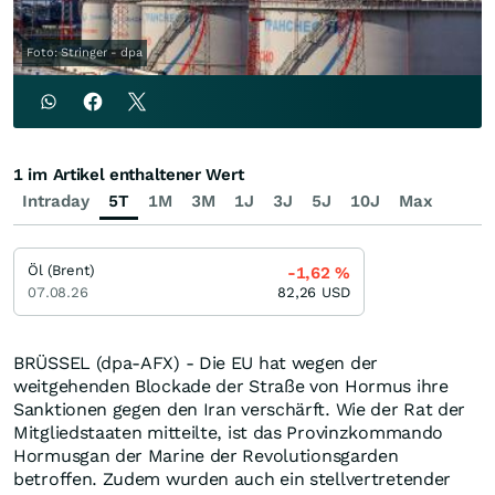
Foto: Stringer - dpa
1 im Artikel enthaltener Wert
Intraday
5T
1M
3M
1J
3J
5J
10J
Max
Öl (Brent)
-1,62
%
07.08.26
82,26
USD
BRÜSSEL (dpa-AFX) - Die EU hat wegen der
weitgehenden Blockade der Straße von Hormus ihre
Sanktionen gegen den Iran verschärft. Wie der Rat der
Mitgliedstaaten mitteilte, ist das Provinzkommando
Hormusgan der Marine der Revolutionsgarden
betroffen. Zudem wurden auch ein stellvertretender