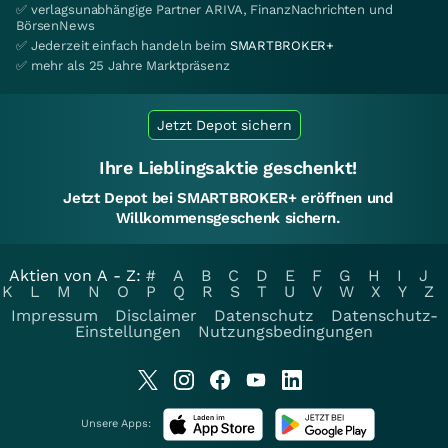
✅ verlagsunabhängige Partner ARIVA, FinanzNachrichten und
BörsenNews
✅ Jederzeit einfach handeln beim
SMARTBROKER+
✅ mehr als 25 Jahre Marktpräsenz
Jetzt Depot sichern
Ihre Lieblingsaktie geschenkt!
Jetzt Depot bei SMARTBROKER+ eröffnen und
Willkommensgeschenk sichern.
Aktien von A - Z:
#
A
B
C
D
E
F
G
H
I
J
K
L
M
N
O
P
Q
R
S
T
U
V
W
X
Y
Z
Impressum
Disclaimer
Datenschutz
Datenschutz-
Einstellungen
Nutzungsbedingungen
Unsere Apps: