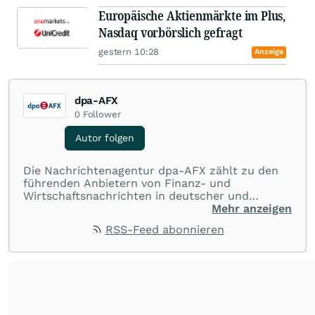
Europäische Aktienmärkte im Plus,
Nasdaq vorbörslich gefragt
gestern 10:28
Anzeige
dpa-AFX
0
Follower
Autor folgen
Die Nachrichtenagentur dpa-AFX zählt zu den
führenden Anbietern von Finanz- und
Wirtschaftsnachrichten in deutscher und
englischer Sprache. Gestützt auf ein
Mehr anzeigen
internationales Agentur-Netzwerk berichtet
RSS-Feed abonnieren
dpa-AFX unabhängig, zuverlässig und schnell
von allen wichtigen Finanzstandorten der Welt.
Die Nutzung der Inhalte in Form eines RSS-
Feeds ist ausschließlich für private und nicht
kommerzielle Internetangebote zulässig. Eine
dauerhafte Archivierung der dpa-AFX-