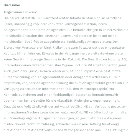
Disclaimer
Allgemeiner Hinweis:
Die bei wallstreetONLINE veröffentlichten Inhalte richten sich an sämtliche
Leser, unabhängig von ihrer konkreten Vermögenssituation, ihrem
Anlageverhalten oder ihren Anlagezielen. Sie berücksichtigen in keiner Weise die
individuelle Situation des einzelnen Lesers und ersetzen keine auf seine
individuellen Bedürfnisse ausgerichtete, fachkundige Anlageberatung.Der
Erwerb von Wertpapieren birgt Risiken, die zum Totalverlust des eingesetzten
Kapitals führen können. Etwaige in der Vergangenheit erzielte Gewinne bieten
keine Gewähr für etwaige Gewinne in der Zukunft. Die Smartbroker Holding AG,
ihre verbundenen Unternehmen, ihre Organe und ihre Mitarbeiter (nachfolgend
auch „wir“ bzw. „uns“) sichern weder explizit noch implizit eine bestimmte
Kursentwicklung von Anlageprodukten oder Anlageproduktklassen zu. Wir
empfehlen, vor jeder Anlageentscheidung die zum Anlageprodukt gesetzlich zur
Verfügung zu stellenden Informationen (z.B. den Verkaufsprospekt) zur
Kenntnis zu nehmen und einen fachkundigen Berater zu konsultieren.Wir
übernehmen keine Gewähr für die Aktualität, Richtigkeit, Angemessenheit,
Qualität und Vollständigkeit der auf wallstreetONLINE zur Verfügung gestellten
Informationen.Machen Leser die bei wallstreetONLINE veröffentlichten Inhalte
zur Grundlage eigener Anlageentscheidungen, so geschieht dies auf eigenes
Risiko. Soweit rechtlich zulässig, schließen wir unsere Haftung für etwaige
direkt oder indirekt damit verbundene Vermögensschäden aus. Eine Haftung für