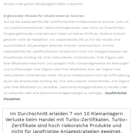
Vorsatz oder grobe Fahrlässigkeit bleibt unberührt.
Ergänzender Hinweis für Inhalte externer Autoren:
Auf die bei wallstreetONLINE veröffentlichten Inhalte externer Autoren (wie z.B.
von Gastkommentatoren, Nachrichtenagenturen oder nicht zur Smartbroker-
Gruppe gehörende Unternehmen) haben wir keinen Einfluss. Externe Autoren
gehören nicht der Redaktion von wallstreetONLINE an.Für die Inhalte sind
ausschließlich die jeweiligen externen Autoren verantwortlich. Ihre bei
wallstreetONLINE veröffentlichten Inhalte sind nicht von Anlageinteressen der
Smartbroker Holding AG, ihrer verbundenen Unternehmen, ihrer Organe oder
ihrer Mitarbeiter bestimmt und spiegeln nicht notwendigerweise die Meinungen
und Auffassungen ihrer Organe oder ihrer Mitarbeiter bzw. der Organe ihrer
verbundenen Unternehmen wider. Sie sind insbesondere nicht als Aufforderung
durch die Smartbroker Holding AG, ihre verbundenen Unternehmen, ihre Organe
oder ihrer Mitarbeiter zu verstehen, bestimmte Anlageprodukte zu kaufen oder
zu verkaufen oder eine bestimmte Anlagestrategie zu verfolgen. (
Ausführlicher
Disclaimer
)
Im Durchschnitt erleiden 7 von 10 Kleinanlegern
Verluste beim Handel mit Turbo-Zertifikaten. Turbo-
Zertifikate sind hoch risikoreiche Produkte und
nicht für langfristige Anlagestrategien geeignet.