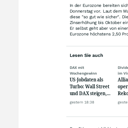
In der Eurozone bereiten sic
Donnerstag vor. Laut dem Ma
diese "so gut wie sicher". Di
Zinserhöhung bis Oktober ein
Er selbst geht aber von eine
Eurozone höchstens 2,50 Pro
Lesen Sie auch
DAX mit
Divi
Wochengewinn
im Vi
US-Jobdaten als
Alli
Turbo: Wall Street
oper
und DAX steigen,
Reko
Gold glänzt
doch
gestern 18:38
geste
däm