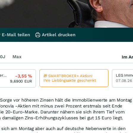
 E-Mail teilen
Artikel drucken
0J
Max
Im Ar
Grand City Properties
LEG Immo
-3,55
%
🎁 SMARTBROKER+ Aktion!
Ihre Lieblingsaktie geschenkt
07.08.26
9,6900
EUR
Sorge vor höheren Zinsen hält die Immobilienwerte am Montag
Vonovia -Aktien mit minus zwei Prozent erstmals seit Ende
ie 20-Euro-Marke. Darunter nähern sie sich ihrem Tief vom
 damaligen Zins-Erhöhungszyklusses bei gut 15 Euro liegt.
n sich am Montag aber auch auf deutsche Nebenwerte in den