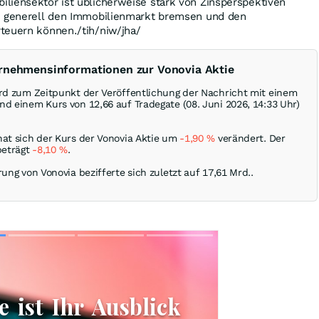
liensektor ist üblicherweise stark von Zinsperspektiven
n generell den Immobilienmarkt bremsen und den
teuern können./tih/niw/jha/
ernehmensinformationen zur Vonovia Aktie
ird zum Zeitpunkt der Veröffentlichung der Nachricht mit einem
d einem Kurs von 12,66 auf Tradegate (08. Juni 2026, 14:33 Uhr)
hat sich der Kurs der Vonovia Aktie um
-1,90
%
verändert. Der
beträgt
-8,10
%
.
rung von Vonovia bezifferte sich zuletzt auf 17,61 Mrd..
Skip