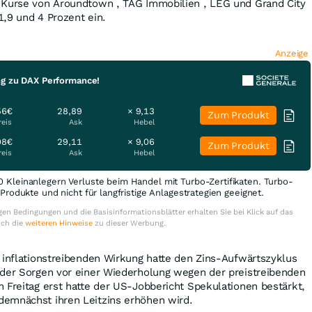
 Kurse von Aroundtown , TAG Immobilien , LEG und Grand City
,9 und 4 Prozent ein.
Anzeige
ng zu DAX Performance!
56€
28,89
× 9,13
Zum Produkt
reis
Ask
Hebel
08€
29,11
× 9,06
Zum Produkt
reis
Ask
Hebel
0 Kleinanlegern Verluste beim Handel mit Turbo-Zertifikaten. Turbo-
e Produkte und nicht für langfristige Anlagestrategien geeignet.
en Bedingungen und die Basisinformationsblätter erhalten Sie bei Klick auf das
uch die
weiteren Hinweise
zu dieser Werbung.
 inflationstreibenden Wirkung hatte den Zins-Aufwärtszyklus
eder Sorgen vor einer Wiederholung wegen der preistreibenden
 Freitag erst hatte der US-Jobbericht Spekulationen bestärkt,
emnächst ihren Leitzins erhöhen wird.