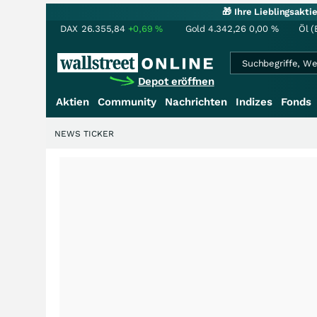
🎁 Ihre Lieblingsakt
DAX
26.355,84
+0,69
%
Gold
4.342,26
0,00
%
Öl (
Depot eröffnen
Aktien
Community
Nachrichten
Indizes
Fonds
NEWS TICKER