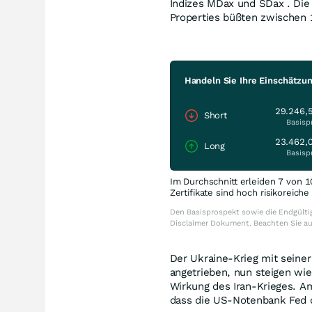
Indizes MDax und SDax . Die
Properties büßten zwischen 1
Handeln Sie Ihre Einschätzu
29.246,
Short
Basisp
23.462,
Long
Basisp
Im Durchschnitt erleiden 7 von 1
Zertifikate sind hoch risikoreich
Den Basisprospekt sowie die Endgültig
Disclaimer Dokument. Beachten Sie a
Der Ukraine-Krieg mit seiner
angetrieben, nun steigen wi
Wirkung des Iran-Krieges. Am
dass die US-Notenbank Fed d