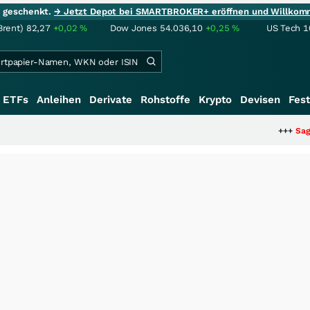
ie geschenkt.
→ Jetzt Depot bei SMARTBROKER+ eröffnen und Willkom
Brent)
82,27
+0,02
%
Dow Jones
54.036,10
+0,25
%
US Tech 1
ETFs
Anleihen
Derivate
Rohstoffe
Krypto
Devisen
Fest
+++
Saga bei 0,53 CAD: