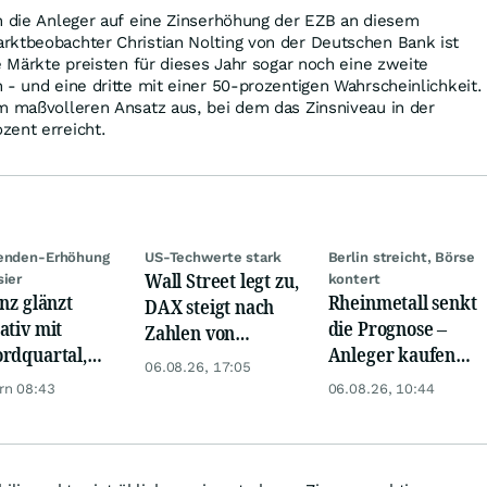
h die Anleger auf eine Zinserhöhung der EZB an diesem
rktbeobachter Christian Nolting von der Deutschen Bank ist
e Märkte preisten für dieses Jahr sogar noch eine zweite
 - und eine dritte mit einer 50-prozentigen Wahrscheinlichkeit.
m maßvolleren Ansatz aus, bei dem das Zinsniveau in der
zent erreicht.
denden-Erhöhung
US-Techwerte stark
Berlin streicht, Börse
Wall Street legt zu,
sier
kontert
anz glänzt
Rheinmetall senkt
DAX steigt nach
ativ mit
die Prognose –
Zahlen von
rdquartal,
Anleger kaufen
Telekom, Henkel
06.08.26, 17:05
 KI-Kosten
den Schock weg
rn 08:43
06.08.26, 10:44
pfen Gewinn