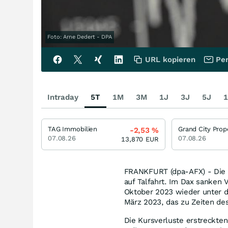
Foto: Arne Dedert - DPA
URL kopieren
Per
Intraday
5T
1M
3M
1J
3J
5J
1
TAG Immobilien
-2,53
%
07.08.26
07.08.26
13,870
EUR
FRANKFURT (dpa-AFX) - Die 
auf Talfahrt. Im Dax sanken 
Oktober 2023 wieder unter d
März 2023, das zu Zeiten des
Die Kursverluste erstreckte