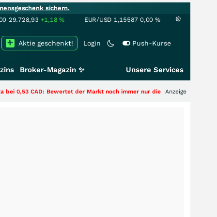
mensgeschenk sichern.
00
29.728,93
+1,18
%
EUR/USD
1,15587
0,00
%
Aktie geschenkt!
Login
Push-Kurse
zins
Broker-Magazin ✨
Unsere Services
 Bewertet der Markt noch immer nur die Hälfte der Story?
Anzeige
+++