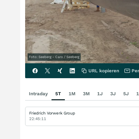
Foto: Seeberg - Caro / Seeberg
URL kopieren
Per
Intraday
5T
1M
3M
1J
3J
5J
1
Friedrich Vorwerk Group
22:45:11