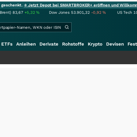
ie geschenkt.
→ Jetzt Depot bei SMARTBROKER+ eröffnen und Willkom
(Brent)
83,67
+5,32
%
Dow Jones
53.901,32
-0,92
%
US Tech 1
ETFs
Anleihen
Derivate
Rohstoffe
Krypto
Devisen
Fest
+++
Schwere