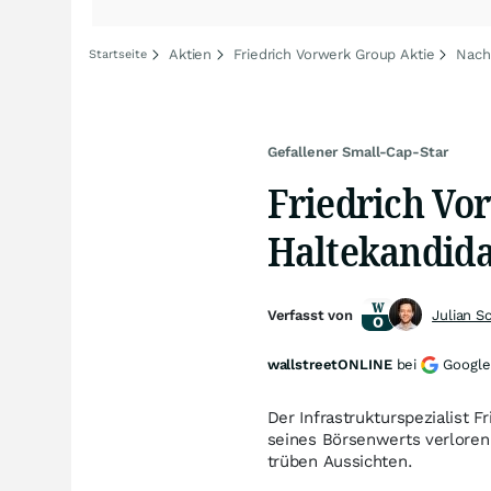
Aktien
Friedrich Vorwerk Group Aktie
Nach
Startseite
Gefallener Small-Cap-Star
Friedrich Vo
Haltekandida
Verfasst von
Julian S
wallstreetONLINE
bei
Google
Der Infrastrukturspezialist F
seines Börsenwerts verloren
trüben Aussichten.