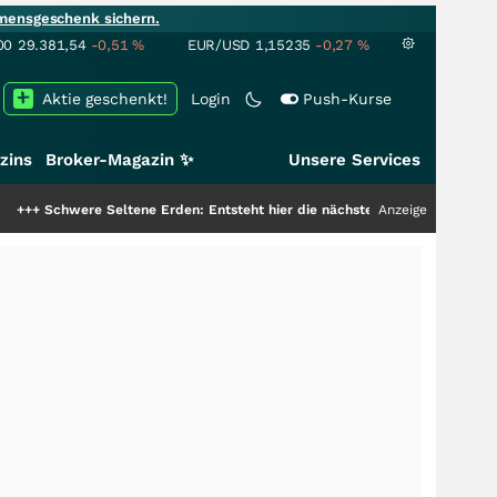
mensgeschenk sichern.
00
29.381,54
-0,51
%
EUR/USD
1,15235
-0,27
%
Aktie geschenkt!
Login
Push-Kurse
zins
Broker-Magazin ✨
Unsere Services
 Seltene Erden: Entsteht hier die nächste Milliardenstory?
Anzeige
+++