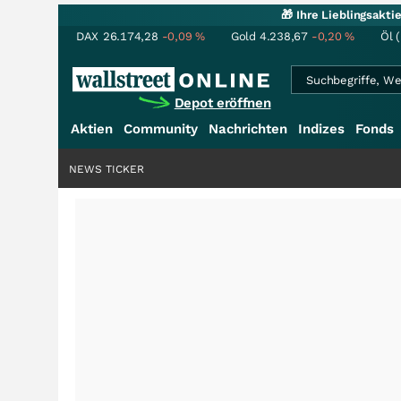
🎁 Ihre Lieblingsakt
DAX
26.174,28
-0,09
%
Gold
4.238,67
-0,20
%
Öl 
Depot eröffnen
Aktien
Community
Nachrichten
Indizes
Fonds
NEWS TICKER