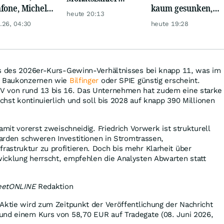
fone, Michelin
kaum gesunken,
Realty Income
heute 20:13
Hochtief mit
trotz Krise
macht Lust auf
.26, 04:30
heute 19:28
n Zahlen!
mehr!
is des 2026er-Kurs-Gewinn-Verhältnisses bei knapp 11, was im
us Baukonzernen wie
Bilfinger
oder SPIE günstig erscheint.
V von rund 13 bis 16. Das Unternehmen hat zudem eine starke
ächst kontinuierlich und soll bis 2028 auf knapp 390 Millionen
amit vorerst zweischneidig. Friedrich Vorwerk ist strukturell
liarden schweren Investitionen in Stromtrassen,
astruktur zu profitieren. Doch bis mehr Klarheit über
icklung herrscht, empfehlen die Analysten Abwarten statt
reetONLINE
Redaktion
Aktie wird zum Zeitpunkt der Veröffentlichung der Nachricht
und einem Kurs von 58,70
EUR
auf Tradegate (08. Juni 2026,