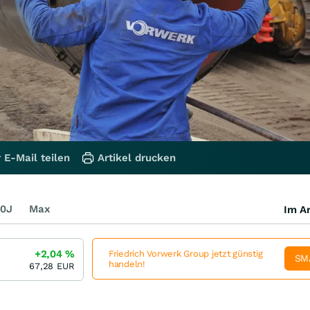
 E-Mail teilen
Artikel drucken
0J
Max
Im Ar
+2,04
%
Friedrich Vorwerk Group jetzt günstig
SM
handeln!
67,28
EUR