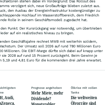
ikofaktoren stehen dabei im Vordergrund: Das Rollout des
amms verzögert sich, neue Großaufträge blieben zuletzt aus.
uck, den Ausbau der Energieinfrastruktur kostengünstiger zu
schleppende Hochlauf im Wasserstoffbereich, dem Friedrich
gende Rolle in seinem Geschäftsmodell zugedacht hat.
f den Punkt: Der Kursrückgang war notwendig, um übertrieben
eder auf ein realistisches Niveau zu bringen.
enden Geschäftsjahre rechnet MWB mit weiterhin solidem,
achstum. Der Umsatz soll 2026 auf rund 780 Millionen Euro
00 Millionen. Die EBIT-Marge dürfte sich dabei auf knapp unter
r sie 2028 auf rund 15 Prozent zurückgeht. Beim Gewinn je
 5,19 und 4,81 Euro für die kommenden drei Jahre erwartet.
wichtigsten
Prognose angehoben
Ölkrise mit vollen
Mehr Miete, mehr
ine
Tanks
, Audi,
Die weltweiten
Dividende?
aZeneca,
Ölvorräte sind
Monatszahler