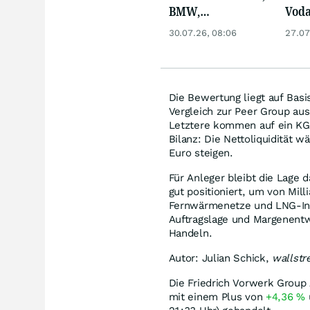
BMW,
Voda
Nemetscheck und
und 
30.07.26, 08:06
27.07
Alzchem im Fokus
neue
Die Bewertung liegt auf Bas
Vergleich zur Peer Group a
Letztere kommen auf ein KG
Bilanz: Die Nettoliquidität w
Euro steigen.
Für Anleger bleibt die Lage d
gut positioniert, um von Mil
Fernwärmenetze und LNG-Infr
Auftragslage und Margenentw
Handeln.
Autor: Julian Schick,
wallst
Die Friedrich Vorwerk Group 
mit einem Plus von
+4,36
%