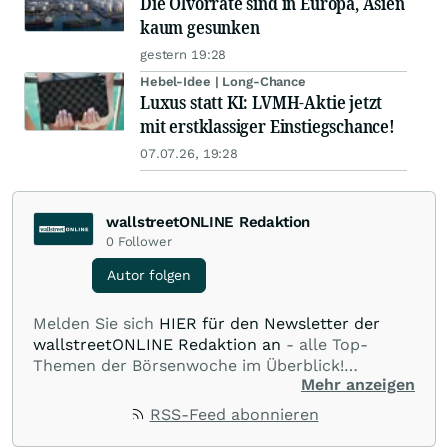
Die Ölvorräte sind in Europa, Asien
kaum gesunken
gestern 19:28
Hebel-Idee | Long-Chance
Luxus statt KI: LVMH-Aktie jetzt
mit erstklassiger Einstiegschance!
07.07.26, 19:28
wallstreetONLINE Redaktion
0
Follower
Autor folgen
Melden Sie sich
HIER für den Newsletter der
wallstreetONLINE Redaktion an
- alle Top-
Themen der Börsenwoche im Überblick!
Mehr anzeigen
Verpassen Sie kein wichtiges Anleger-Thema!
Für
Beiträge auf diesem journalistischen Channel ist
RSS-Feed abonnieren
die Chefredaktion der wallstreetONLINE