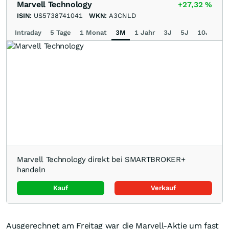
Marvell Technology
+27,32
%
ISIN:
US5738741041
WKN:
A3CNLD
Intraday
5 Tage
1 Monat
3M
1 Jahr
3J
5J
10J
Ma
Marvell Technology direkt bei SMARTBROKER+
handeln
Kauf
Verkauf
Ausgerechnet am Freitag war die Marvell-Aktie um fast