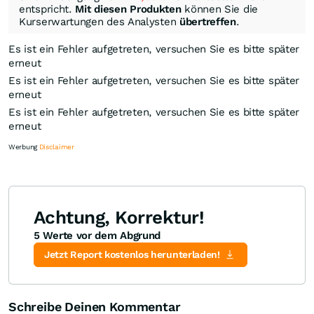
entspricht.
Mit diesen Produkten
können Sie die
Kurserwartungen des Analysten
übertreffen
.
Es ist ein Fehler aufgetreten, versuchen Sie es bitte später
erneut
Es ist ein Fehler aufgetreten, versuchen Sie es bitte später
erneut
Es ist ein Fehler aufgetreten, versuchen Sie es bitte später
erneut
Werbung
Disclaimer
Achtung, Korrektur!
5 Werte vor dem Abgrund
Knock-Out-Suche
Optionsschein-Suche
Zertifikate-Suche
Jetzt Report kostenlos herunterladen!
Schreibe Deinen Kommentar