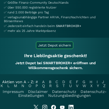
✅ Größte Finanz-Community Deutschlands
✅ über 550.000 registrierte Nutzer
✅ rund 2.000 Beiträge pro Tag
✅ verlagsunabhängige Partner ARIVA, FinanzNachrichten und
BörsenNews
✅ Jederzeit einfach handeln beim
SMARTBROKER+
✅ mehr als 25 Jahre Marktpräsenz
Jetzt Depot sichern
Ihre Lieblingsaktie geschenkt!
Jetzt Depot bei SMARTBROKER+ eröffnen und
Willkommensgeschenk sichern.
Aktien von A - Z:
#
A
B
C
D
E
F
G
H
I
J
K
L
M
N
O
P
Q
R
S
T
U
V
W
X
Y
Z
Impressum
Disclaimer
Datenschutz
Datenschutz-
Einstellungen
Nutzungsbedingungen