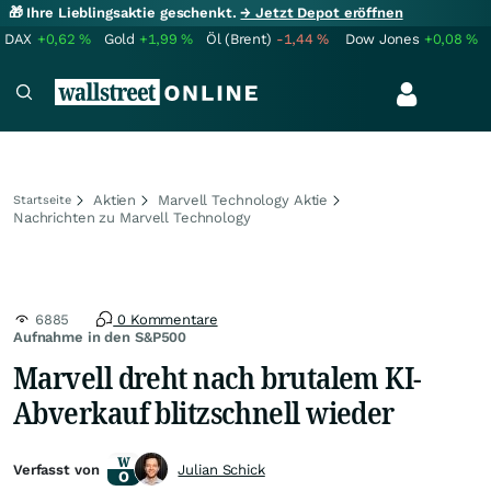
🎁 Ihre Lieblingsaktie geschenkt.
→ Jetzt Depot eröffnen
DAX
+0,62
%
Gold
+1,99
%
Öl (Brent)
-1,44
%
Dow Jones
+0,08
%
Aktien
Marvell Technology Aktie
Startseite
Nachrichten zu Marvell Technology
6885
0 Kommentare
Aufnahme in den S&P500
Marvell dreht nach brutalem KI-
Abverkauf blitzschnell wieder
Verfasst von
Julian Schick