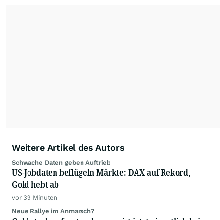
Redaktion verantwortlich.
Die Fachjournalisten
der wallstreetONLINE Redaktion berichten hier
mit ihren Kolleginnen und Kollegen aus den
Partnerredaktionen exklusiv, fundiert,
ausgewogen sowie unabhängig für den Anleger.
Die Zentralredaktion recherchiert intensiv, um
Anlegern der Kategorie Selbstentscheider
relevante Informationen für ihre
Anlageentscheidungen liefern zu können.
NEU:
Podcast "Börse, Baby!"
Weitere Artikel des Autors
Schwache Daten geben Auftrieb
US-Jobdaten beflügeln Märkte: DAX auf Rekord,
Gold hebt ab
vor 39 Minuten
Neue Rallye im Anmarsch?