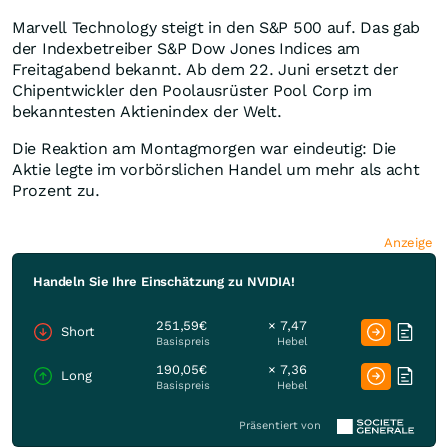
Marvell Technology steigt in den S&P 500 auf. Das gab
der Indexbetreiber S&P Dow Jones Indices am
Freitagabend bekannt. Ab dem 22. Juni ersetzt der
Chipentwickler den Poolausrüster Pool Corp im
bekanntesten Aktienindex der Welt.
Die Reaktion am Montagmorgen war eindeutig: Die
Aktie legte im vorbörslichen Handel um mehr als acht
Prozent zu.
Anzeige
Handeln Sie Ihre Einschätzung zu NVIDIA!
251,59€
× 7,47
Short
Basispreis
Hebel
190,05€
× 7,36
Long
Basispreis
Hebel
Präsentiert von