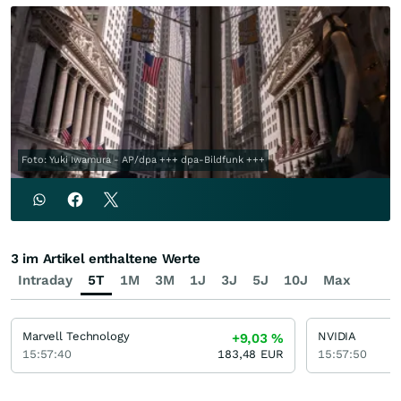
Foto: Yuki Iwamura - AP/dpa +++ dpa-Bildfunk +++
3 im Artikel enthaltene Werte
Intraday
5T
1M
3M
1J
3J
5J
10J
Max
Marvell Technology
NVIDIA
+9,03
%
15:57:40
183,48
EUR
15:57:50