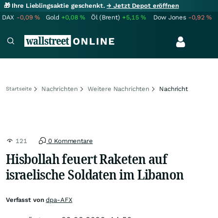
🎁 Ihre Lieblingsaktie geschenkt.
→ Jetzt Depot eröffnen
DAX
-0,09
%
Gold
+0,08
%
Öl (Brent)
+5,15
%
Dow Jones
-0,92
%
Nachrichten
Weitere Nachrichten
Nachricht
Startseite
121
0 Kommentare
Hisbollah feuert Raketen auf
israelische Soldaten im Libanon
Verfasst von
dpa-AFX