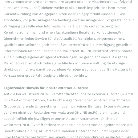
ihre verbundenen Unternehmen, ihre Organe und ihre Mitarbeiter (nachfolgend
auch „wir“ bzw. „uns“) sichern weder explizit noch implizit eine bestimmte
Kursentwicklung von Anlageprodukten oder Anlageproduktklassen zu. Wir
empfehlen, vor jeder Anlageentscheidung die zum Anlageprodukt gesetzlich zur
Verfügung zu stellenden Informationen (z.B. den Verkaufsprospekt) zur
Kenntnis zu nehmen und einen fachkundigen Berater zu konsultieren.Wir
übernehmen keine Gewähr für die Aktualität, Richtigkeit, Angemessenheit,
Qualität und Vollständigkeit der auf wallstreetONLINE zur Verfügung gestellten
Informationen.Machen Leser die bei wallstreetONLINE veröffentlichten Inhalte
zur Grundlage eigener Anlageentscheidungen, so geschieht dies auf eigenes
Risiko. Soweit rechtlich zulässig, schließen wir unsere Haftung für etwaige
direkt oder indirekt damit verbundene Vermögensschäden aus. Eine Haftung für
Vorsatz oder grobe Fahrlässigkeit bleibt unberührt.
Ergänzender Hinweis für Inhalte externer Autoren:
Auf die bei wallstreetONLINE veröffentlichten Inhalte externer Autoren (wie z.B.
von Gastkommentatoren, Nachrichtenagenturen oder nicht zur Smartbroker-
Gruppe gehörende Unternehmen) haben wir keinen Einfluss. Externe Autoren
gehören nicht der Redaktion von wallstreetONLINE an.Für die Inhalte sind
ausschließlich die jeweiligen externen Autoren verantwortlich. Ihre bei
wallstreetONLINE veröffentlichten Inhalte sind nicht von Anlageinteressen der
Smartbroker Holding AG, ihrer verbundenen Unternehmen, ihrer Organe oder
ihrer Mitarbeiter bestimmt und spiegeln nicht notwendigerweise die Meinungen