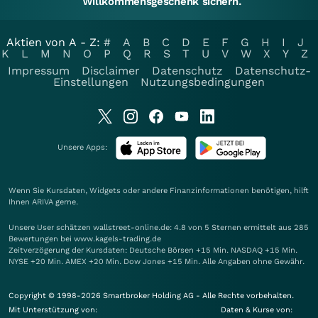
Willkommensgeschenk sichern.
Aktien von A - Z:
#
A
B
C
D
E
F
G
H
I
J
K
L
M
N
O
P
Q
R
S
T
U
V
W
X
Y
Z
Impressum
Disclaimer
Datenschutz
Datenschutz-
Einstellungen
Nutzungsbedingungen
Unsere Apps:
Wenn Sie Kursdaten, Widgets oder andere Finanzinformationen benötigen, hilft
Ihnen
ARIVA
gerne.
Unsere User schätzen wallstreet-online.de: 4.8 von 5 Sternen ermittelt aus 285
Bewertungen bei www.kagels-trading.de
Zeitverzögerung der Kursdaten: Deutsche Börsen +15 Min. NASDAQ +15 Min.
NYSE +20 Min. AMEX +20 Min. Dow Jones +15 Min. Alle Angaben ohne Gewähr.
Copyright © 1998-2026 Smartbroker Holding AG - Alle Rechte vorbehalten.
Mit Unterstützung von:
Daten & Kurse von: