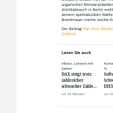
ungarischen Ministerpräsiden
Antrittsbesuch in Berlin we
seinem spektakulären Wahle
Brandmauer mache solche Kr
Der Beitrag
Was Alice Weidel
Einblick
.
Lesen Sie auch
Allianz, Lanxess mit
Kurse
Zahlen
%
DAX steigt trotz
Softw
zahlreicher
Schw
schwacher Zahlen,
DIES
Gold und Öl teurer
zeig
vor 25 Minuten
vor 4