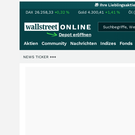
🎁 Ihre Lieblingsakt
DAX
26.258,33
+0,32
%
Gold
4.300,41
+1,41
%
Öl 
Depot eröffnen
Aktien
Community
Nachrichten
Indizes
Fonds
iardenstory?
+++
NEWS TICKER