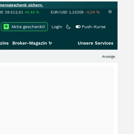
mensgeschenk sichern.
00
29.512,51
+0,45
%
EUR/USD
1,15205
-0,04
%
Aktie geschenkt!
Login
Push-Kurse
zins
Broker-Magazin ✨
Unsere Services
Anzeige