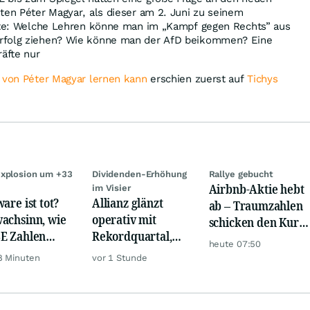
ten Péter Magyar, als dieser am 2. Juni zu seinem
ilte: Welche Lehren könne man im „Kampf gegen Rechts” aus
rfolg ziehen? Wie könne man der AfD beikommen? Eine
äfte nur
 von Péter Magyar lernen kann
erschien zuerst auf
Tichys
xplosion um +33
Dividenden-Erhöhung
Rallye gebucht
Airbnb-Aktie hebt
im Visier
are ist tot?
Allianz glänzt
ab – Traumzahlen
achsinn, wie
operativ mit
schicken den Kurs
E Zahlen
Rekordquartal,
auf Reisen
heute 07:50
en!
doch KI-Kosten
8 Minuten
vor 1 Stunde
dämpfen Gewinn