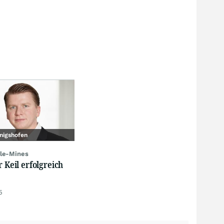
nigshofen
le-Mines
r Keil erfolgreich
5