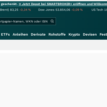
ie geschenkt.
→ Jetzt Depot bei SMARTBROKER+ eröffnen und Willkom
(Brent)
83,25
-0,34
%
Dow Jones
53.854,06
-0,09
%
US Tech 1
ETFs
Anleihen
Derivate
Rohstoffe
Krypto
Devisen
Fest