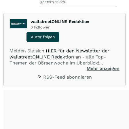
gestern 19:28
wallstreetONLINE Redaktion
0
Follower
Autor folgen
Melden Sie sich
HIER für den Newsletter der
wallstreetONLINE Redaktion an
- alle Top-
Themen der Börsenwoche im Überblick!
Mehr anzeigen
Verpassen Sie kein wichtiges Anleger-Thema!
Für
Beiträge auf diesem journalistischen Channel ist
RSS-Feed abonnieren
die Chefredaktion der wallstreetONLINE
Redaktion verantwortlich.
Die Fachjournalisten
der wallstreetONLINE Redaktion berichten hier
mit ihren Kolleginnen und Kollegen aus den
Partnerredaktionen exklusiv, fundiert,
ausgewogen sowie unabhängig für den Anleger.
Die Zentralredaktion recherchiert intensiv, um
Anlegern der Kategorie Selbstentscheider