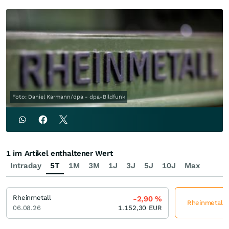
Foto: Daniel Karmann/dpa - dpa-Bildfunk
1 im Artikel enthaltener Wert
Intraday
5T
1M
3M
1J
3J
5J
10J
Max
Rheinmetall
-2,90
%
Rheinmetall j
06.08.26
1.152,30
EUR