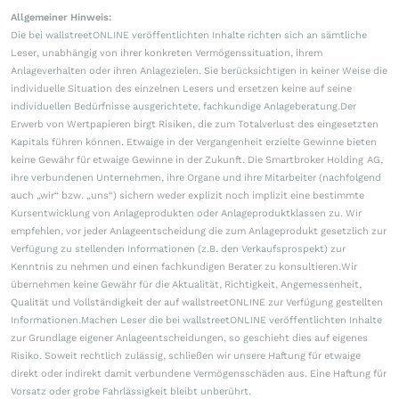
Allgemeiner Hinweis:
Die bei wallstreetONLINE veröffentlichten Inhalte richten sich an sämtliche
Leser, unabhängig von ihrer konkreten Vermögenssituation, ihrem
Anlageverhalten oder ihren Anlagezielen. Sie berücksichtigen in keiner Weise die
individuelle Situation des einzelnen Lesers und ersetzen keine auf seine
individuellen Bedürfnisse ausgerichtete, fachkundige Anlageberatung.Der
Erwerb von Wertpapieren birgt Risiken, die zum Totalverlust des eingesetzten
Kapitals führen können. Etwaige in der Vergangenheit erzielte Gewinne bieten
keine Gewähr für etwaige Gewinne in der Zukunft. Die Smartbroker Holding AG,
ihre verbundenen Unternehmen, ihre Organe und ihre Mitarbeiter (nachfolgend
auch „wir“ bzw. „uns“) sichern weder explizit noch implizit eine bestimmte
Kursentwicklung von Anlageprodukten oder Anlageproduktklassen zu. Wir
empfehlen, vor jeder Anlageentscheidung die zum Anlageprodukt gesetzlich zur
Verfügung zu stellenden Informationen (z.B. den Verkaufsprospekt) zur
Kenntnis zu nehmen und einen fachkundigen Berater zu konsultieren.Wir
übernehmen keine Gewähr für die Aktualität, Richtigkeit, Angemessenheit,
Qualität und Vollständigkeit der auf wallstreetONLINE zur Verfügung gestellten
Informationen.Machen Leser die bei wallstreetONLINE veröffentlichten Inhalte
zur Grundlage eigener Anlageentscheidungen, so geschieht dies auf eigenes
Risiko. Soweit rechtlich zulässig, schließen wir unsere Haftung für etwaige
direkt oder indirekt damit verbundene Vermögensschäden aus. Eine Haftung für
Vorsatz oder grobe Fahrlässigkeit bleibt unberührt.