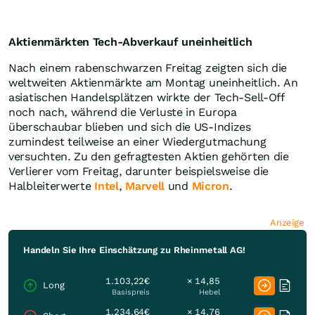
Aktienmärkten Tech-Abverkauf uneinheitlich
Nach einem rabenschwarzen Freitag zeigten sich die
weltweiten Aktienmärkte am Montag uneinheitlich. An
asiatischen Handelsplätzen wirkte der Tech-Sell-Off
noch nach, während die Verluste in Europa
überschaubar blieben und sich die US-Indizes
zumindest teilweise an einer Wiedergutmachung
versuchten. Zu den gefragtesten Aktien gehörten die
Verlierer vom Freitag, darunter beispielsweise die
Halbleiterwerte
Intel
,
Marvell
und
Micron
.
Anzeige
Handeln Sie Ihre Einschätzung zu Rheinmetall AG!
1.103,22€
× 14,85
Long
Basispreis
Hebel
1.234,64€
× 14,76