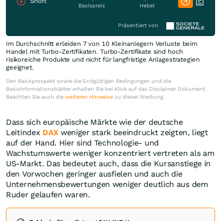
Short
Basispreis
Hebel
Präsentiert von
Im Durchschnitt erleiden 7 von 10 Kleinanlegern Verluste beim
Handel mit Turbo-Zertifikaten. Turbo-Zertifikate sind hoch
risikoreiche Produkte und nicht für langfristige Anlagestrategien
geeignet.
Den Basisprospekt sowie die Endgültigen Bedingungen und die
Basisinformationsblätter erhalten Sie bei Klick auf das Disclaimer Dokument.
Beachten Sie auch die
weiteren Hinweise
zu dieser Werbung.
Dass sich europäische Märkte wie der deutsche
Leitindex
DAX
weniger stark beeindruckt zeigten, liegt
auf der Hand. Hier sind Technologie- und
Wachstumswerte weniger konzentriert vertreten als am
US-Markt. Das bedeutet auch, dass die Kursanstiege in
den Vorwochen geringer ausfielen und auch die
Unternehmensbewertungen weniger deutlich aus dem
Ruder gelaufen waren.