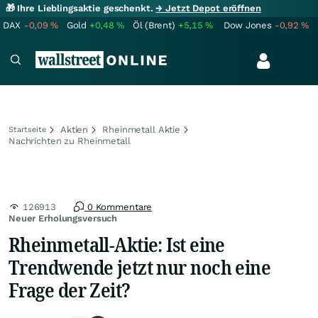
🎁 Ihre Lieblingsaktie geschenkt.
→ Jetzt Depot eröffnen
DAX
-0,09
%
Gold
+0,48
%
Öl (Brent)
+5,15
%
Dow Jones
-0,92
%
Aktien
Rheinmetall Aktie
Startseite
Nachrichten zu Rheinmetall
126913
0 Kommentare
Neuer Erholungsversuch
Rheinmetall-Aktie: Ist eine
Trendwende jetzt nur noch eine
Frage der Zeit?