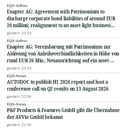
EQS-Adhoc
Enapter AG: Agreement with Patrimonium to
discharge corporate bond liabilities of around EUR
26 million; realignment to an asset-light business
model; capital measure planned
gestern 23:23
EQS-Adhoc
Enapter AG: Vereinbarung mit Patrimonium zur
Ablösung von Anleiheverbindlichkeiten in Höhe von
rund EUR 26 Mio.; Neuausrichtung auf ein asset-
light-Geschäftsmodell; geplante Kapitalmaßnahme
gestern 23:23
EQS-News
AUTODOC to publish H1 2026 report and host a
conference call on Q2 results on 13 August 2026
gestern 23:04
EQS-News
P&F Products & Features GmbH gibt die Übernahme
der AVVie GmbH bekannt
gestern 21:55