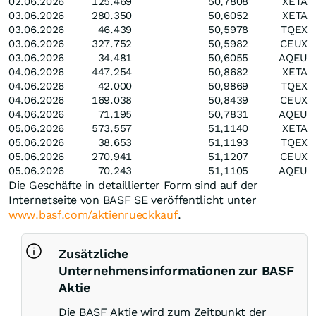
02.06.2026
125.469
50,7808
XETA
03.06.2026
280.350
50,6052
XETA
03.06.2026
46.439
50,5978
TQEX
03.06.2026
327.752
50,5982
CEUX
03.06.2026
34.481
50,6055
AQEU
04.06.2026
447.254
50,8682
XETA
04.06.2026
42.000
50,9869
TQEX
04.06.2026
169.038
50,8439
CEUX
04.06.2026
71.195
50,7831
AQEU
05.06.2026
573.557
51,1140
XETA
05.06.2026
38.653
51,1193
TQEX
05.06.2026
270.941
51,1207
CEUX
05.06.2026
70.243
51,1105
AQEU
Die Geschäfte in detaillierter Form sind auf der
Internetseite von BASF SE veröffentlicht unter
www.basf.com/aktienrueckkauf
.
Zusätzliche
Unternehmensinformationen zur BASF
Aktie
Die BASF Aktie wird zum Zeitpunkt der