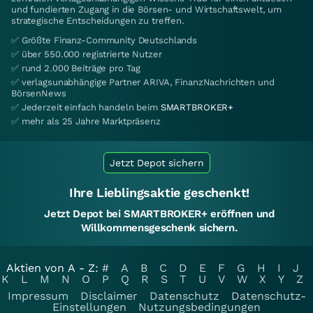
und fundierten Zugang in die Börsen- und Wirtschaftswelt, um
strategische Entscheidungen zu treffen.
✅ Größte Finanz-Community Deutschlands
✅ über 550.000 registrierte Nutzer
✅ rund 2.000 Beiträge pro Tag
✅ verlagsunabhängige Partner ARIVA, FinanzNachrichten und
BörsenNews
✅ Jederzeit einfach handeln beim
SMARTBROKER+
✅ mehr als 25 Jahre Marktpräsenz
Jetzt Depot sichern
Ihre Lieblingsaktie geschenkt!
Jetzt Depot bei SMARTBROKER+ eröffnen und
Willkommensgeschenk sichern.
Aktien von A - Z:
#
A
B
C
D
E
F
G
H
I
J
K
L
M
N
O
P
Q
R
S
T
U
V
W
X
Y
Z
Impressum
Disclaimer
Datenschutz
Datenschutz-
Einstellungen
Nutzungsbedingungen