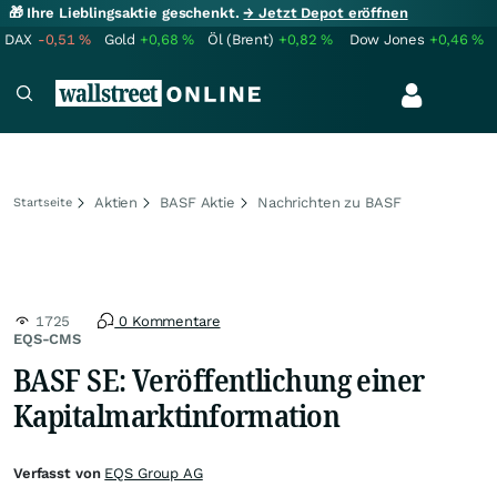
🎁 Ihre Lieblingsaktie geschenkt.
→ Jetzt Depot eröffnen
DAX
-0,51
%
Gold
+0,68
%
Öl (Brent)
+0,82
%
Dow Jones
+0,46
%
Aktien
BASF Aktie
Nachrichten zu BASF
Startseite
1725
0 Kommentare
EQS-CMS
BASF SE: Veröffentlichung einer
Kapitalmarktinformation
Verfasst von
EQS Group AG