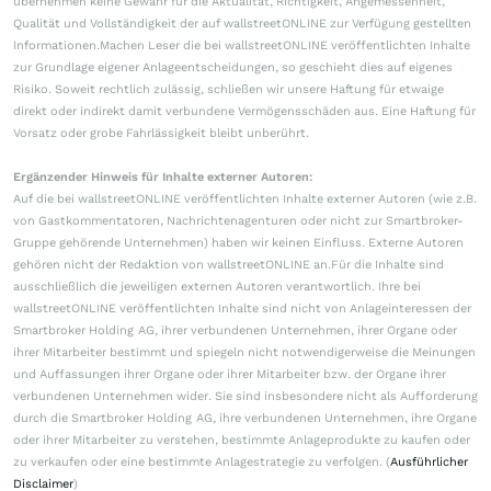
übernehmen keine Gewähr für die Aktualität, Richtigkeit, Angemessenheit,
Qualität und Vollständigkeit der auf wallstreetONLINE zur Verfügung gestellten
Informationen.Machen Leser die bei wallstreetONLINE veröffentlichten Inhalte
zur Grundlage eigener Anlageentscheidungen, so geschieht dies auf eigenes
Risiko. Soweit rechtlich zulässig, schließen wir unsere Haftung für etwaige
direkt oder indirekt damit verbundene Vermögensschäden aus. Eine Haftung für
Vorsatz oder grobe Fahrlässigkeit bleibt unberührt.
Ergänzender Hinweis für Inhalte externer Autoren:
Auf die bei wallstreetONLINE veröffentlichten Inhalte externer Autoren (wie z.B.
von Gastkommentatoren, Nachrichtenagenturen oder nicht zur Smartbroker-
Gruppe gehörende Unternehmen) haben wir keinen Einfluss. Externe Autoren
gehören nicht der Redaktion von wallstreetONLINE an.Für die Inhalte sind
ausschließlich die jeweiligen externen Autoren verantwortlich. Ihre bei
wallstreetONLINE veröffentlichten Inhalte sind nicht von Anlageinteressen der
Smartbroker Holding AG, ihrer verbundenen Unternehmen, ihrer Organe oder
ihrer Mitarbeiter bestimmt und spiegeln nicht notwendigerweise die Meinungen
und Auffassungen ihrer Organe oder ihrer Mitarbeiter bzw. der Organe ihrer
verbundenen Unternehmen wider. Sie sind insbesondere nicht als Aufforderung
durch die Smartbroker Holding AG, ihre verbundenen Unternehmen, ihre Organe
oder ihrer Mitarbeiter zu verstehen, bestimmte Anlageprodukte zu kaufen oder
zu verkaufen oder eine bestimmte Anlagestrategie zu verfolgen. (
Ausführlicher
Disclaimer
)