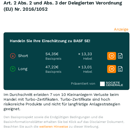
Art. 2 Abs. 2 und Abs. 3 der Delegierten Verordnung
(EU) Nr. 2016/1052
Anzeige
Handeln Sie Ihre Einschätzung zu BASF SE!
54,35€
× 13,33
Short
Basispreis
Hebel
47,22€
× 13,01
Long
Basispreis
Hebel
Präsentiert von
Im Durchschnitt erleiden 7 von 10 Kleinanlegern Verluste beim
Handel mit Turbo-Zertifikaten. Turbo-Zertifikate sind hoch
risikoreiche Produkte und nicht für langfristige Anlagestrategien
geeignet.
Den Basisprospekt sowie die Endgültigen Bedingungen und die
Basisinformationsblätter erhalten Sie bei Klick auf das Disclaimer Dokument.
Beachten Sie auch die
weiteren Hinweise
zu dieser Werbung.