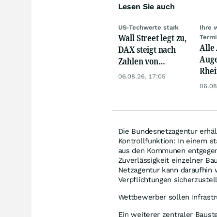
Lesen Sie auch
US-Techwerte stark
Ihre 
Wall Street legt zu,
Term
Alle
DAX steigt nach
Auge
Zahlen von
Rhei
Telekom, Henkel
06.08.26, 17:05
Deut
06.08
Siem
Lyft
Die Bundesnetzagentur erhä
Kontrollfunktion: In einem s
aus den Kommunen entgegen,
Zuverlässigkeit einzelner 
Netzagentur kann daraufhin w
Verpflichtungen sicherzustel
Wettbewerber sollen Infrast
Ein weiterer zentraler Baust