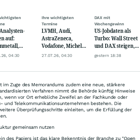
wichtigsten
Ihre wichtigsten
DAX mit
ine
Termine
Wochengewinn
 Analysten-
LVMH, Audi,
US-Jobdaten als
n auf:
AstraZeneca,
Turbo: Wall Street
nmetall,
Vodafone, Michelin
und DAX steigen,
sche Telekom,
und Hochtief mit
Gold glänzt
.26, 04:30
27.07.26, 04:30
gestern 18:38
ens, Airbnb &
neuen Zahlen!
lt im Zuge des Memorandums zudem eine neue, stärkere
tandardisierten Verfahren nimmt die Behörde künftig Hinweise
 wenn vor Ort erhebliche Zweifel an der Fachkunde oder
Bau- und Telekommunikationsunternehmen bestehen. Die
eitere Überprüfungsschritte einleiten, um die Erfüllung der
len.
ruktur gemeinsam nutzen
ein des Papiers ist das klare Bekenntnis der Branche zu "Open