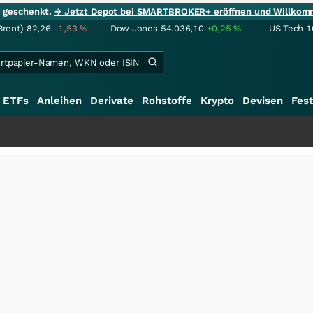
ie geschenkt.
→ Jetzt Depot bei SMARTBROKER+ eröffnen und Willkom
Brent)
82,26
-1,53
%
Dow Jones
54.036,10
+0,25
%
US Tech 1
ETFs
Anleihen
Derivate
Rohstoffe
Krypto
Devisen
Fest
+++
Schwere S