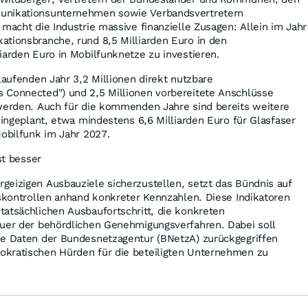
unikationsunternehmen sowie Verbandsvertretern
 macht die Industrie massive finanzielle Zusagen: Allein im Jahr
ationsbranche, rund 8,5 Milliarden Euro in den
iarden Euro in Mobilfunknetze zu investieren.
laufenden Jahr 3,2 Millionen direkt nutzbare
 Connected") und 2,5 Millionen vorbereitete Anschlüsse
 werden. Auch für die kommenden Jahre sind bereits weitere
eingeplant, etwa mindestens 6,6 Milliarden Euro für Glasfaser
Mobilfunk im Jahr 2027.
st besser
geizigen Ausbauziele sicherzustellen, setzt das Bündnis auf
gskontrollen anhand konkreter Kennzahlen. Diese Indikatoren
atsächlichen Ausbaufortschritt, die konkreten
auer der behördlichen Genehmigungsverfahren. Dabei soll
de Daten der Bundesnetzagentur (BNetzA) zurückgegriffen
kratischen Hürden für die beteiligten Unternehmen zu