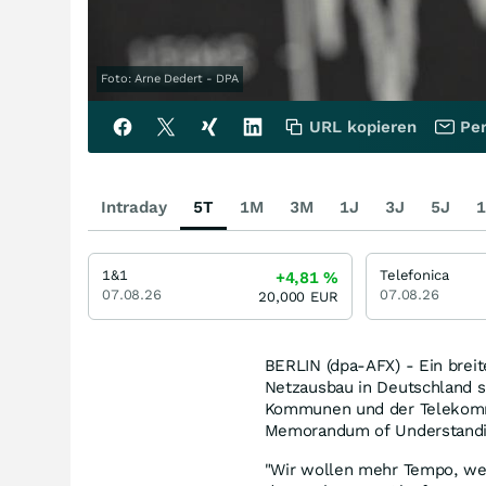
Foto: Arne Dedert - DPA
URL kopieren
Per
Intraday
5T
1M
3M
1J
3J
5J
1
1&1
Telefonica
+4,81
%
07.08.26
07.08.26
20,000
EUR
BERLIN (dpa-AFX) - Ein breit
Netzausbau in Deutschland s
Kommunen und der Telekomm
Memorandum of Understandin
"Wir wollen mehr Tempo, we