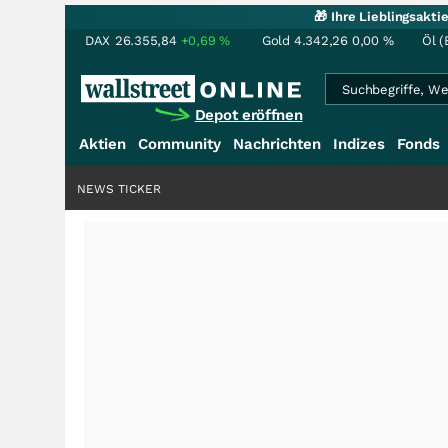
🎁 Ihre Lieblingsakt
DAX
26.355,84
+0,69
%
Gold
4.342,26
0,00
%
Öl (
Depot eröffnen
Aktien
Community
Nachrichten
Indizes
Fonds
NEWS TICKER