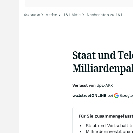
Aktien
1&1 Aktie
Nachrichten zu 1&1
Startseite
Staat und Te
Milliardenpa
Verfasst von
dpa-AFX
wallstreetONLINE
bei
Google
Für Sie zusammengefass
Staat und Wirtschaft 
Milliardeninvestitione