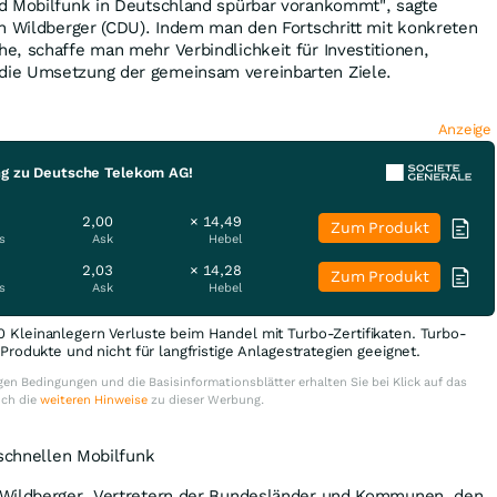
d Mobilfunk in Deutschland spürbar vorankommt", sagte
n Wildberger (CDU). Indem man den Fortschritt mit konkreten
, schaffe man mehr Verbindlichkeit für Investitionen,
ie Umsetzung der gemeinsam vereinbarten Ziele.
Anzeige
ng zu Deutsche Telekom AG!
2,00
× 14,49
Zum Produkt
s
Ask
Hebel
2,03
× 14,28
Zum Produkt
s
Ask
Hebel
0 Kleinanlegern Verluste beim Handel mit Turbo-Zertifikaten. Turbo-
e Produkte und nicht für langfristige Anlagestrategien geeignet.
en Bedingungen und die Basisinformationsblätter erhalten Sie bei Klick auf das
uch die
weiteren Hinweise
zu dieser Werbung.
 schnellen Mobilfunk
 Wildberger, Vertretern der Bundesländer und Kommunen, den