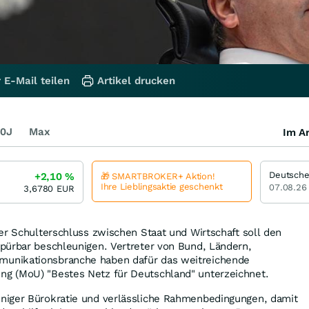
 E-Mail teilen
Artikel drucken
0J
Max
Im Ar
Deutsche
+2,10
%
🎁 SMARTBROKER+ Aktion!
Ihre Lieblingsaktie geschenkt
07.08.26
3,6780
EUR
er Schulterschluss zwischen Staat und Wirtschaft soll den
pürbar beschleunigen. Vertreter von Bund, Ländern,
unikationsbranche haben dafür das weitreichende
g (MoU) "Bestes Netz für Deutschland" unterzeichnet.
niger Bürokratie und verlässliche Rahmenbedingungen, damit