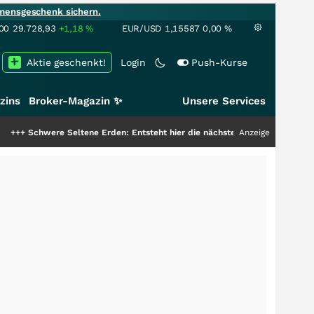
mensgeschenk sichern.
00
29.728,93
+1,18
%
EUR/USD
1,15587
0,00
%
Aktie geschenkt!
Login
Push-Kurse
zins
Broker-Magazin ✨
Unsere Services
eltene Erden: Entsteht hier die nächste Milliardenstory?
+++
Anzeige