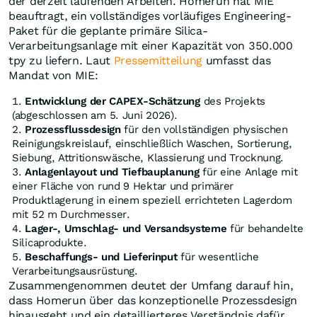
der derzeit laufenden Arbeiten. Homerun hat MIE
beauftragt, ein vollständiges vorläufiges Engineering-
Paket für die geplante primäre Silica-
Verarbeitungsanlage mit einer Kapazität von 350.000
tpy zu liefern. Laut
Pressemitteilung
umfasst das
Mandat von MIE:
Entwicklung der CAPEX-Schätzung
des Projekts
(abgeschlossen am 5. Juni 2026).
Prozessflussdesign
für den vollständigen physischen
Reinigungskreislauf, einschließlich Waschen, Sortierung,
Siebung, Attritionswäsche, Klassierung und Trocknung.
Anlagenlayout und Tiefbauplanung
für eine Anlage mit
einer Fläche von rund 9 Hektar und primärer
Produktlagerung in einem speziell errichteten Lagerdom
mit 52 m Durchmesser.
Lager-, Umschlag- und Versandsysteme
für behandelte
Silicaprodukte.
Beschaffungs- und Lieferinput
für wesentliche
Verarbeitungsausrüstung.
Zusammengenommen deutet der Umfang darauf hin,
dass Homerun über das konzeptionelle Prozessdesign
hinausgeht und ein detaillierteres Verständnis dafür