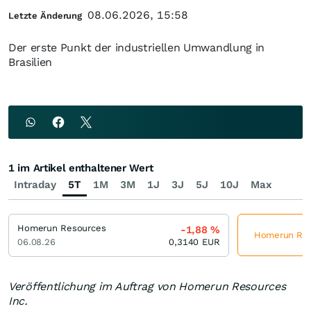
08.06.2026, 15:58
Letzte Änderung
Der erste Punkt der industriellen Umwandlung in
Brasilien
1 im Artikel enthaltener Wert
Intraday
5T
1M
3M
1J
3J
5J
10J
Max
Homerun Resources
-1,88
%
Homerun Reso
06.08.26
0,3140
EUR
Veröffentlichung im Auftrag von Homerun Resources
Inc.