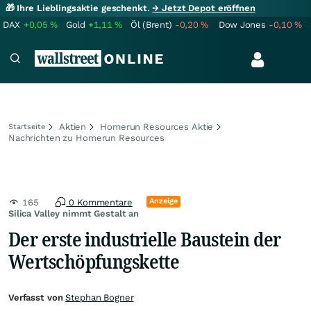
🎁 Ihre Lieblingsaktie geschenkt.
→ Jetzt Depot eröffnen
DAX
+0,05
%
Gold
+1,11
%
Öl (Brent)
-0,20
%
Dow Jones
-0,10
%
Aktien
Homerun Resources Aktie
Startseite
Nachrichten zu Homerun Resources
Anzeige
165
0 Kommentare
Silica Valley nimmt Gestalt an
Der erste industrielle Baustein der
Wertschöpfungskette
Verfasst von
Stephan Bogner