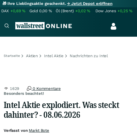
🎁 Ihre Lieblingsaktie geschenkt.
→ Jetzt Depot eröffnen
DAX
+0,69
%
Gold
0,00
%
Öl (Brent)
+0,02
%
Dow Jones
+0,25
%
Aktien
Intel Aktie
Nachrichten zu Intel
Startseite
1629
0 Kommentare
Besonders beachtet!
Intel Aktie explodiert. Was steckt
dahinter? - 08.06.2026
Verfasst von
Markt Bote