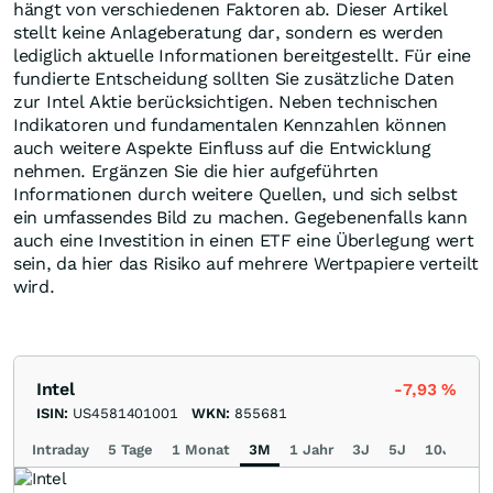
hängt von verschiedenen Faktoren ab. Dieser Artikel
stellt keine Anlageberatung dar, sondern es werden
lediglich aktuelle Informationen bereitgestellt. Für eine
fundierte Entscheidung sollten Sie zusätzliche Daten
zur Intel Aktie berücksichtigen. Neben technischen
Indikatoren und fundamentalen Kennzahlen können
auch weitere Aspekte Einfluss auf die Entwicklung
nehmen. Ergänzen Sie die hier aufgeführten
Informationen durch weitere Quellen, und sich selbst
ein umfassendes Bild zu machen. Gegebenenfalls kann
auch eine Investition in einen ETF eine Überlegung wert
sein, da hier das Risiko auf mehrere Wertpapiere verteilt
wird.
Intel
-7,93
%
ISIN:
US4581401001
WKN:
855681
Intraday
5 Tage
1 Monat
3M
1 Jahr
3J
5J
10J
Ma