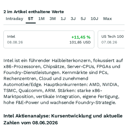
2 im Artikel enthaltene Werte
Intraday
5T
1M
3M
1J
3J
5J
10J
Max
Intel
US Tech 100
+11,45
%
08.08.26
101,65
USD
07.08.26
Intel ist ein führender Halbleiterkonzern, fokussiert auf
x86-Prozessoren, Chipsätze, Server-CPUs, FPGAs und
Foundry-Dienstleistungen. Kernmärkte sind PCs,
Rechenzentren, Cloud und zunehmend
Automotive/Edge. Hauptkonkurrenten: AMD, NVIDIA,
TSMC, Qualcomm, ARM. Stärken: starke x86-
Marktposition, vertikale Integration, eigene Fertigung,
hohe F&E-Power und wachsende Foundry-Strategie.
Intel Aktienanalyse: Kursentwicklung und aktuelle
Zahlen vom 08.06.2026