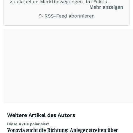
zu aktuellen Marktbewegungen. Im Fokus
stehen Tops und Flops, Branchentrends und
Mehr anzeigen
Impulse aus der Community. Ob Tech-Aktien,
RSS-Feed abonnieren
Rohstoffe oder Krypto – die Beiträge sind kurz,
prägnant und regen zur Diskussion an, sodass
Leser schnell einen Überblick gewinnen und
eigene Marktideen entwickeln können.
Weitere Artikel des Autors
Diese Aktie polarisiert
Vonovia sucht die Richtung: Anleger streiten über