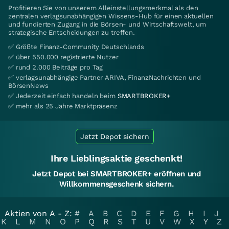
Profitieren Sie von unserem Alleinstellungsmerkmal als den
zentralen verlagsunabhängigen Wissens-Hub für einen aktuellen
und fundierten Zugang in die Börsen- und Wirtschaftswelt, um
strategische Entscheidungen zu treffen.
✅ Größte Finanz-Community Deutschlands
✅ über 550.000 registrierte Nutzer
✅ rund 2.000 Beiträge pro Tag
✅ verlagsunabhängige Partner ARIVA, FinanzNachrichten und
BörsenNews
✅ Jederzeit einfach handeln beim
SMARTBROKER+
✅ mehr als 25 Jahre Marktpräsenz
Jetzt Depot sichern
Ihre Lieblingsaktie geschenkt!
Jetzt Depot bei SMARTBROKER+ eröffnen und
Willkommensgeschenk sichern.
Aktien von A - Z:
#
A
B
C
D
E
F
G
H
I
J
K
L
M
N
O
P
Q
R
S
T
U
V
W
X
Y
Z