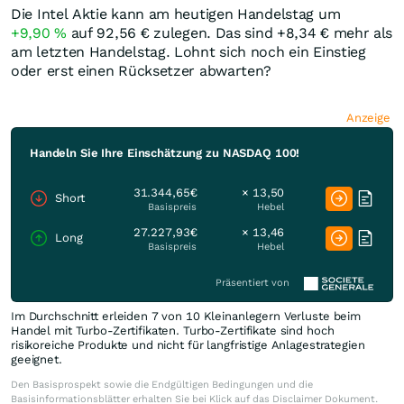
Die Intel Aktie kann am heutigen Handelstag um
+9,90
%
auf 92,56
€
zulegen. Das sind +8,34
€
mehr als
am letzten Handelstag. Lohnt sich noch ein Einstieg
oder erst einen Rücksetzer abwarten?
Anzeige
Handeln Sie Ihre Einschätzung zu NASDAQ 100!
31.344,65€
× 13,50
Short
Basispreis
Hebel
27.227,93€
× 13,46
Long
Basispreis
Hebel
Präsentiert von
Im Durchschnitt erleiden 7 von 10 Kleinanlegern Verluste beim
Handel mit Turbo-Zertifikaten. Turbo-Zertifikate sind hoch
risikoreiche Produkte und nicht für langfristige Anlagestrategien
geeignet.
Den Basisprospekt sowie die Endgültigen Bedingungen und die
Basisinformationsblätter erhalten Sie bei Klick auf das Disclaimer Dokument.