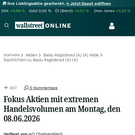
🎁 Ihre Lieblingsaktie geschenkt.
→ Jetzt Depot eröffnen
DAX
+0,69
%
Gold
0,00
%
Öl (Brent)
+0,02
%
Dow Jones
+0,25
%
Aktien
Baidu Registered (A) (A) Aktie
Startseite
Nachrichten zu Baidu Registered (A) (A)
357
0 Kommentare
Fokus Aktien mit extremen
Handelsvolumen am Montag, den
08.06.2026
Verfasst von
wO Chartvergleich