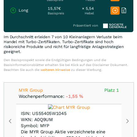
15,57€
× 5,54
Long
Basispreis
Hebel
Präsentiert von
Im Durchschnitt erleiden 7 von 10 Kleinanlegern Verluste beim
Handel mit Turbo-Zertifikaten. Turbo-Zertifikate sind hoch
risikoreiche Produkte und nicht für langfristige Anlagestrategien
geeignet.
Den Basisprospekt sowie die Endgültigen Bedingungen und die
Basisinformationsblätter erhalten Sie bei Klick auf das Disclaimer Dokument.
Beachten Sie auch die
weiteren Hinweise
zu dieser Werbung.
MYR Group
Platz 1
Wochenperformance:
-1,55
%
ISIN: US55405W1045
WKN: A0Q9UM
Symbol: MYP
Die MYR Group Aktie verzeichnete eine