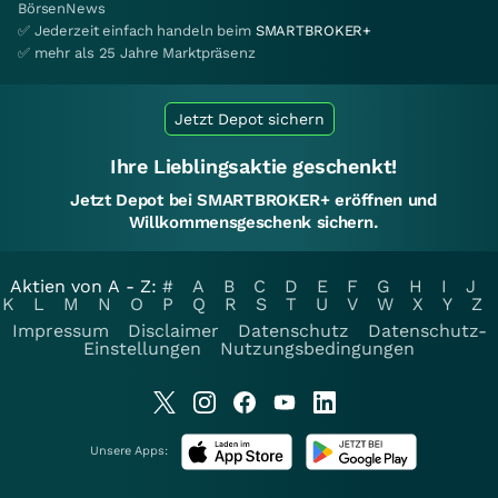
BörsenNews
✅ Jederzeit einfach handeln beim
SMARTBROKER+
✅ mehr als 25 Jahre Marktpräsenz
Jetzt Depot sichern
Ihre Lieblingsaktie geschenkt!
Jetzt Depot bei SMARTBROKER+ eröffnen und
Willkommensgeschenk sichern.
Aktien von A - Z:
#
A
B
C
D
E
F
G
H
I
J
K
L
M
N
O
P
Q
R
S
T
U
V
W
X
Y
Z
Impressum
Disclaimer
Datenschutz
Datenschutz-
Einstellungen
Nutzungsbedingungen
Unsere Apps: