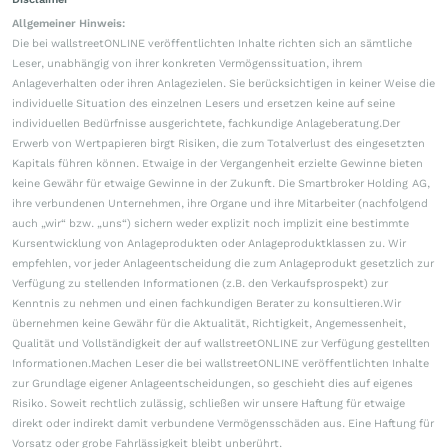
Allgemeiner Hinweis:
Die bei wallstreetONLINE veröffentlichten Inhalte richten sich an sämtliche
Leser, unabhängig von ihrer konkreten Vermögenssituation, ihrem
Anlageverhalten oder ihren Anlagezielen. Sie berücksichtigen in keiner Weise die
individuelle Situation des einzelnen Lesers und ersetzen keine auf seine
individuellen Bedürfnisse ausgerichtete, fachkundige Anlageberatung.Der
Erwerb von Wertpapieren birgt Risiken, die zum Totalverlust des eingesetzten
Kapitals führen können. Etwaige in der Vergangenheit erzielte Gewinne bieten
keine Gewähr für etwaige Gewinne in der Zukunft. Die Smartbroker Holding AG,
ihre verbundenen Unternehmen, ihre Organe und ihre Mitarbeiter (nachfolgend
auch „wir“ bzw. „uns“) sichern weder explizit noch implizit eine bestimmte
Kursentwicklung von Anlageprodukten oder Anlageproduktklassen zu. Wir
empfehlen, vor jeder Anlageentscheidung die zum Anlageprodukt gesetzlich zur
Verfügung zu stellenden Informationen (z.B. den Verkaufsprospekt) zur
Kenntnis zu nehmen und einen fachkundigen Berater zu konsultieren.Wir
übernehmen keine Gewähr für die Aktualität, Richtigkeit, Angemessenheit,
Qualität und Vollständigkeit der auf wallstreetONLINE zur Verfügung gestellten
Informationen.Machen Leser die bei wallstreetONLINE veröffentlichten Inhalte
zur Grundlage eigener Anlageentscheidungen, so geschieht dies auf eigenes
Risiko. Soweit rechtlich zulässig, schließen wir unsere Haftung für etwaige
direkt oder indirekt damit verbundene Vermögensschäden aus. Eine Haftung für
Vorsatz oder grobe Fahrlässigkeit bleibt unberührt.