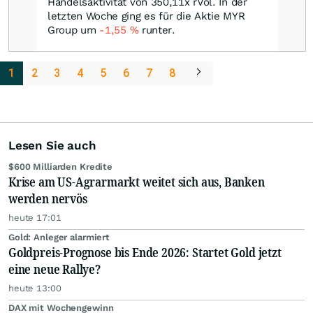
Handelsaktivität von 350,11x rVol. In der
letzten Woche ging es für die Aktie MYR
Group um
-1,55
%
runter.
1
2
3
4
5
6
7
8
Lesen Sie auch
$600 Milliarden Kredite
Krise am US-Agrarmarkt weitet sich aus, Banken
werden nervös
heute 17:01
Gold: Anleger alarmiert
Goldpreis-Prognose bis Ende 2026: Startet Gold jetzt
eine neue Rallye?
heute 13:00
DAX mit Wochengewinn