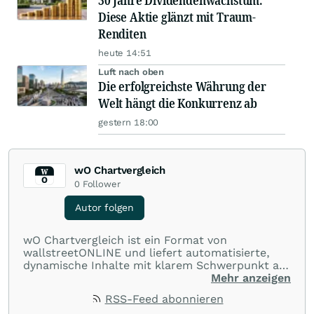
30 Jahre Dividendenwachstum:
Diese Aktie glänzt mit Traum-
Renditen
heute 14:51
Luft nach oben
Die erfolgreichste Währung der
Welt hängt die Konkurrenz ab
gestern 18:00
wO Chartvergleich
0
Follower
Autor folgen
wO Chartvergleich ist ein Format von
wallstreetONLINE und liefert automatisierte,
dynamische Inhalte mit klarem Schwerpunkt auf
Charts und Performance-Vergleiche. Im Fokus
Mehr anzeigen
stehen technische Entwicklungen und
RSS-Feed abonnieren
Kursverläufe einer breiten Auswahl an Aktien