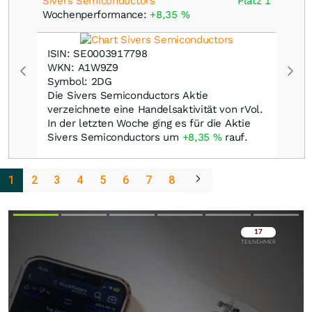
Sivers Semiconductors
Platz 1
Wochenperformance:
+8,35
%
ISIN: SE0003917798
WKN: A1W9Z9
Symbol: 2DG
Die Sivers Semiconductors Aktie
verzeichnete eine Handelsaktivität von rVol.
In der letzten Woche ging es für die Aktie
Sivers Semiconductors um
+8,35
%
rauf.
1
2
3
4
5
6
7
8
Überspringen