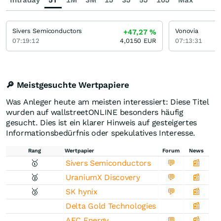
Intraday
5T
1M
3M
1J
3J
5J
10J
Max
Sivers Semiconductors
Vonovia
+47,27
%
07:19:12
4,0150
EUR
07:13:31
🔎 Meistgesuchte Wertpapiere
Was Anleger heute am meisten interessiert: Diese Titel
wurden auf wallstreetONLINE besonders häufig
gesucht. Dies ist ein klarer Hinweis auf gesteigertes
Informationsbedürfnis oder spekulatives Interesse.
Rang
Wertpapier
Forum
News
🥇
Sivers Semiconductors
💬
📰
🥈
UraniumX Discovery
💬
📰
🥉
SK hynix
💬
📰
Delta Gold Technologies
📰
AFC Energy
💬
📰