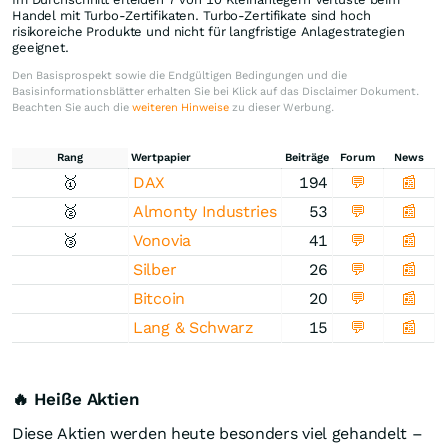
Handel mit Turbo-Zertifikaten. Turbo-Zertifikate sind hoch
risikoreiche Produkte und nicht für langfristige Anlagestrategien
geeignet.
Den Basisprospekt sowie die Endgültigen Bedingungen und die
Basisinformationsblätter erhalten Sie bei Klick auf das Disclaimer Dokument.
Beachten Sie auch die
weiteren Hinweise
zu dieser Werbung.
Rang
Wertpapier
Beiträge
Forum
News
🥇
DAX
194
💬
📰
🥈
Almonty Industries
53
💬
📰
🥉
Vonovia
41
💬
📰
Silber
26
💬
📰
Bitcoin
20
💬
📰
Lang & Schwarz
15
💬
📰
🔥 Heiße Aktien
Diese Aktien werden heute besonders viel gehandelt –