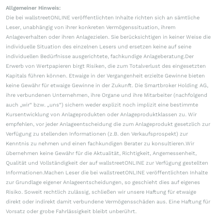
Allgemeiner Hinweis:
Die bei wallstreetONLINE veröffentlichten Inhalte richten sich an sämtliche
Leser, unabhängig von ihrer konkreten Vermögenssituation, ihrem
Anlageverhalten oder ihren Anlagezielen. Sie berücksichtigen in keiner Weise die
individuelle Situation des einzelnen Lesers und ersetzen keine auf seine
individuellen Bedürfnisse ausgerichtete, fachkundige Anlageberatung.Der
Erwerb von Wertpapieren birgt Risiken, die zum Totalverlust des eingesetzten
Kapitals führen können. Etwaige in der Vergangenheit erzielte Gewinne bieten
keine Gewähr für etwaige Gewinne in der Zukunft. Die Smartbroker Holding AG,
ihre verbundenen Unternehmen, ihre Organe und ihre Mitarbeiter (nachfolgend
auch „wir“ bzw. „uns“) sichern weder explizit noch implizit eine bestimmte
Kursentwicklung von Anlageprodukten oder Anlageproduktklassen zu. Wir
empfehlen, vor jeder Anlageentscheidung die zum Anlageprodukt gesetzlich zur
Verfügung zu stellenden Informationen (z.B. den Verkaufsprospekt) zur
Kenntnis zu nehmen und einen fachkundigen Berater zu konsultieren.Wir
übernehmen keine Gewähr für die Aktualität, Richtigkeit, Angemessenheit,
Qualität und Vollständigkeit der auf wallstreetONLINE zur Verfügung gestellten
Informationen.Machen Leser die bei wallstreetONLINE veröffentlichten Inhalte
zur Grundlage eigener Anlageentscheidungen, so geschieht dies auf eigenes
Risiko. Soweit rechtlich zulässig, schließen wir unsere Haftung für etwaige
direkt oder indirekt damit verbundene Vermögensschäden aus. Eine Haftung für
Vorsatz oder grobe Fahrlässigkeit bleibt unberührt.