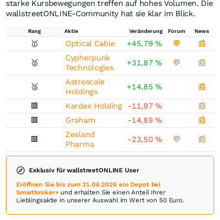
starke Kursbewegungen treffen auf hohes Volumen. Die
wallstreetONLINE-Community hat sie klar im Blick.
Rang
Aktie
Veränderung
Forum
News
🥇
Optical Cable
+45,79
%
💬
📰
Cypherpunk
🥈
+31,87
%
💬
📰
Technologies
Astroscale
🥉
+14,85
%
📰
Holdings
🟥
Kardex Holding
-11,97
%
📰
🟥
Graham
-14,89
%
📰
Zealand
🟥
-23,50
%
💬
📰
Pharma
Exklusiv für wallstreetONLINE User
Eröffnen Sie bis zum 31.08.2026 ein Depot bei
Smartbroker+
und erhalten Sie einen Anteil Ihrer
Lieblingsaktie in unserer Auswahl im Wert von 50 Euro.