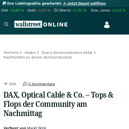
🎁 Ihre Lieblingsaktie geschenkt.
→ Jetzt Depot eröffnen
DAX
+0,69
%
Gold
-0,24
%
Öl (Brent)
+1,95
%
Dow Jones
+0,25
%
Aktien
Sivers Semiconductors Aktie
Startseite
Nachrichten zu Sivers Semiconductors
869
0 Kommentare
DAX, Optical Cable & Co. – Tops &
Flops der Community am
Nachmittag
Verfasst von
Markt Bote