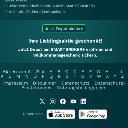
BörsenNews
✅ Jederzeit einfach handeln beim
SMARTBROKER+
✅ mehr als 25 Jahre Marktpräsenz
Jetzt Depot sichern
Ihre Lieblingsaktie geschenkt!
Jetzt Depot bei SMARTBROKER+ eröffnen und
Willkommensgeschenk sichern.
Aktien von A - Z:
#
A
B
C
D
E
F
G
H
I
J
K
L
M
N
O
P
Q
R
S
T
U
V
W
X
Y
Z
Impressum
Disclaimer
Datenschutz
Datenschutz-
Einstellungen
Nutzungsbedingungen
Unsere Apps: