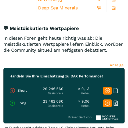
Deep Sea Minerals
💬
📰
💬 Meistdiskutierte Wertpapiere
In diesen Foren geht heute richtig was ab: Die
meistdiskutierten Wertpapiere liefern Einblick, worüber
die Community aktuell am heftigsten debattiert.
Anzeige
Handeln Sie Ihre Einschätzung zu DAX Performance!
29.246,56€
× 9,13
Short
Basispreis
Hebel
23.462,08€
× 9,06
Long
Basispreis
Hebel
Präsentiert von
Im Durchschnitt erleiden 7 von 10 Kleinanlegern Verluste beim