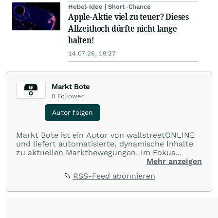
Hebel-Idee | Short-Chance
Apple-Aktie viel zu teuer? Dieses
Allzeithoch dürfte nicht lange
halten!
14.07.26, 19:27
Markt Bote
0
Follower
Autor folgen
Markt Bote ist ein Autor von wallstreetONLINE
und liefert automatisierte, dynamische Inhalte
zu aktuellen Marktbewegungen. Im Fokus
stehen Tops und Flops, Branchentrends und
Mehr anzeigen
Impulse aus der Community. Ob Tech-Aktien,
RSS-Feed abonnieren
Rohstoffe oder Krypto – die Beiträge sind kurz,
prägnant und regen zur Diskussion an, sodass
Leser schnell einen Überblick gewinnen und
eigene Marktideen entwickeln können.