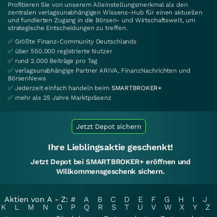
Profitieren Sie von unserem Alleinstellungsmerkmal als den
zentralen verlagsunabhängigen Wissens-Hub für einen aktuellen
und fundierten Zugang in die Börsen- und Wirtschaftswelt, um
strategische Entscheidungen zu treffen.
✅ Größte Finanz-Community Deutschlands
✅ über 550.000 registrierte Nutzer
✅ rund 2.000 Beiträge pro Tag
✅ verlagsunabhängige Partner ARIVA, FinanzNachrichten und
BörsenNews
✅ Jederzeit einfach handeln beim
SMARTBROKER+
✅ mehr als 25 Jahre Marktpräsenz
Jetzt Depot sichern
Ihre Lieblingsaktie geschenkt!
Jetzt Depot bei SMARTBROKER+ eröffnen und
Willkommensgeschenk sichern.
Aktien von A - Z:
#
A
B
C
D
E
F
G
H
I
J
K
L
M
N
O
P
Q
R
S
T
U
V
W
X
Y
Z