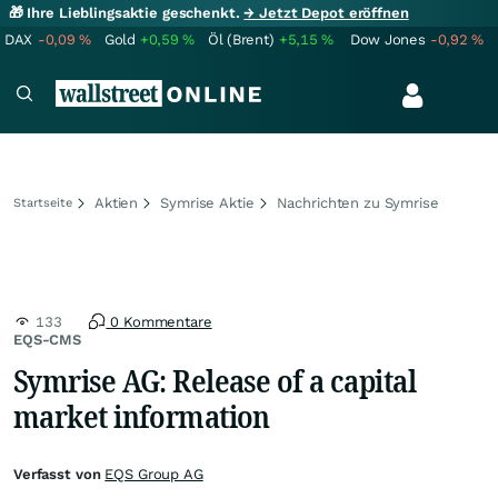
🎁 Ihre Lieblingsaktie geschenkt.
→ Jetzt Depot eröffnen
DAX
-0,09
%
Gold
+0,59
%
Öl (Brent)
+5,15
%
Dow Jones
-0,92
%
Aktien
Symrise Aktie
Nachrichten zu Symrise
Startseite
133
0 Kommentare
EQS-CMS
Symrise AG: Release of a capital
market information
Verfasst von
EQS Group AG