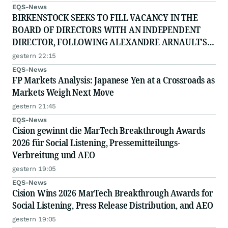
EQS-News
BIRKENSTOCK SEEKS TO FILL VACANCY IN THE
BOARD OF DIRECTORS WITH AN INDEPENDENT
DIRECTOR, FOLLOWING ALEXANDRE ARNAULT'S
RESIGNATION DUE TO PROFESSIONAL
gestern 22:15
COMMITTMENTS
EQS-News
FP Markets Analysis: Japanese Yen at a Crossroads as
Markets Weigh Next Move
gestern 21:45
EQS-News
Cision gewinnt die MarTech Breakthrough Awards
2026 für Social Listening, Pressemitteilungs-
Verbreitung und AEO
gestern 19:05
EQS-News
Cision Wins 2026 MarTech Breakthrough Awards for
Social Listening, Press Release Distribution, and AEO
gestern 19:05