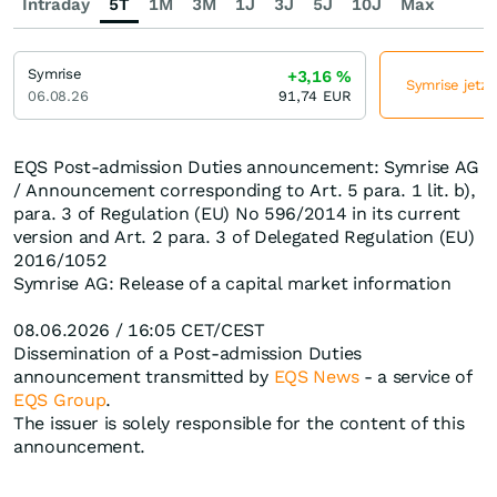
Intraday
5T
1M
3M
1J
3J
5J
10J
Max
Symrise
+3,16
%
Symrise jetzt
06.08.26
91,74
EUR
EQS Post-admission Duties announcement: Symrise AG
/ Announcement corresponding to Art. 5 para. 1 lit. b),
para. 3 of Regulation (EU) No 596/2014 in its current
version and Art. 2 para. 3 of Delegated Regulation (EU)
2016/1052
Symrise AG: Release of a capital market information
08.06.2026 / 16:05 CET/CEST
Dissemination of a Post-admission Duties
announcement transmitted by
EQS News
- a service of
EQS Group
.
The issuer is solely responsible for the content of this
announcement.