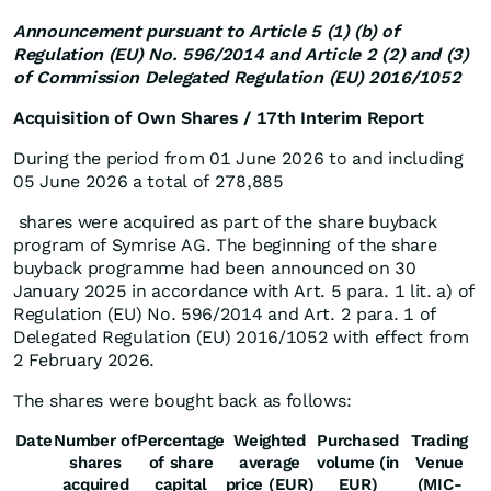
Announcement pursuant to Article 5 (1) (b) of
Regulation (EU) No. 596/2014 and Article 2 (2) and (3)
of Commission Delegated Regulation (EU) 2016/1052
Acquisition of Own Shares /
17th
Interim Report
During the period from 01 June 2026 to and including
05 June 2026 a total of 278,885
shares were acquired as part of the share buyback
program of Symrise AG. The beginning of the share
buyback programme had been announced on 30
January 2025 in accordance with Art. 5 para. 1 lit. a) of
Regulation (EU) No. 596/2014 and Art. 2 para. 1 of
Delegated Regulation (EU) 2016/1052 with effect from
2 February 2026.
The shares were bought back as follows:
Date
Number of
Percentage
Weighted
Purchased
Trading
shares
of share
average
volume (in
Venue
acquired
capital
price (EUR)
EUR)
(MIC-