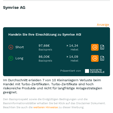
Symrise AG
Anzeige
Handeln Sie Ihre Einschätzung zu Symrise AG!
97,66€
× 14,34
Short
Basispreis
Hebel
86,00€
× 14,09
Long
Basispreis
Hebel
Präsentiert von
Im Durchschnitt erleiden 7 von 10 Kleinanlegern Verluste beim
Handel mit Turbo-Zertifikaten. Turbo-Zertifikate sind hoch
risikoreiche Produkte und nicht für langfristige Anlagestrategien
geeignet.
Den Basisprospekt sowie die Endgültigen Bedingungen und die
Basisinformationsblätter erhalten Sie bei Klick auf das Disclaimer Dokument.
Beachten Sie auch die
weiteren Hinweise
zu dieser Werbung.