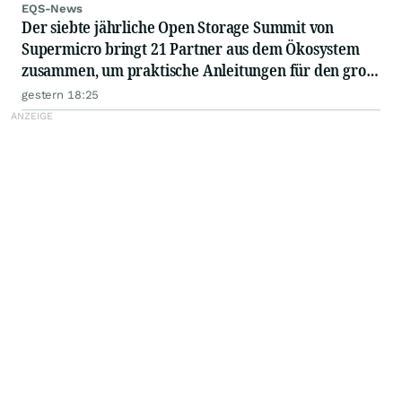
EQS-News
Der siebte jährliche Open Storage Summit von
Supermicro bringt 21 Partner aus dem Ökosystem
zusammen, um praktische Anleitungen für den groß
angelegten Einsatz von KI in Unternehmen
gestern 18:25
auszutauschen