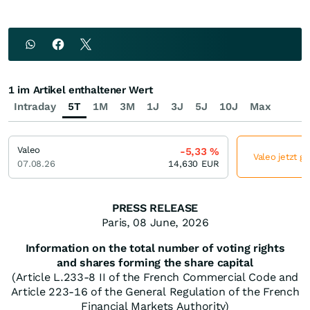
1 im Artikel enthaltener Wert
Intraday
5T
1M
3M
1J
3J
5J
10J
Max
Valeo
-5,33
%
Valeo jetzt g
07.08.26
14,630
EUR
PRESS RELEASE
Paris, 08 June, 2026
Information on the total number of voting rights
and shares forming the share capital
(Article L.233-8 II of the French Commercial Code and
Article 223-16 of the General Regulation of the French
Financial Markets Authority)