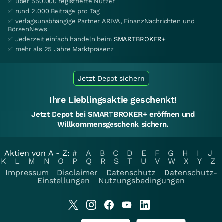
✅ über 550.000 registrierte Nutzer
✅ rund 2.000 Beiträge pro Tag
✅ verlagsunabhängige Partner ARIVA, FinanzNachrichten und
BörsenNews
✅ Jederzeit einfach handeln beim
SMARTBROKER+
✅ mehr als 25 Jahre Marktpräsenz
Jetzt Depot sichern
Ihre Lieblingsaktie geschenkt!
Jetzt Depot bei SMARTBROKER+ eröffnen und
Willkommensgeschenk sichern.
Aktien von A - Z:
#
A
B
C
D
E
F
G
H
I
J
K
L
M
N
O
P
Q
R
S
T
U
V
W
X
Y
Z
Impressum
Disclaimer
Datenschutz
Datenschutz-
Einstellungen
Nutzungsbedingungen