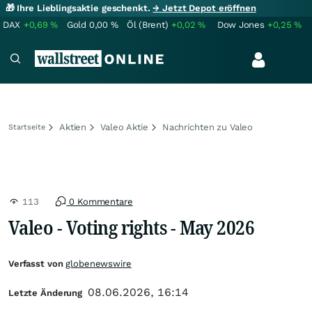
🎁 Ihre Lieblingsaktie geschenkt.
→ Jetzt Depot eröffnen
DAX
+0,69
%
Gold
0,00
%
Öl (Brent)
+0,02
%
Dow Jones
+0,25
%
Aktien
Valeo Aktie
Nachrichten zu Valeo
Startseite
113
0 Kommentare
Valeo - Voting rights - May 2026
Verfasst von
globenewswire
08.06.2026, 16:14
Letzte Änderung